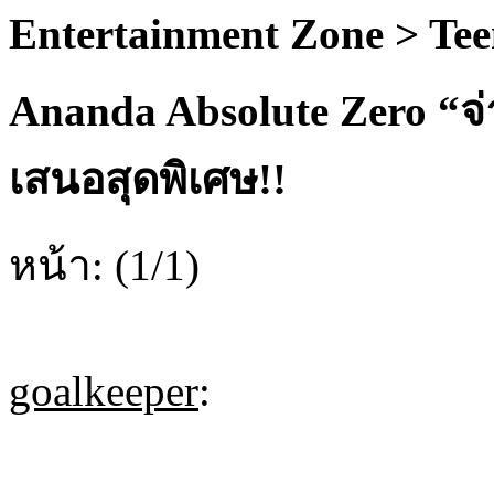
Entertainment Zone > Te
Ananda Absolute Zero “จ่า
เสนอสุดพิเศษ!!
หน้า: (1/1)
goalkeeper
: