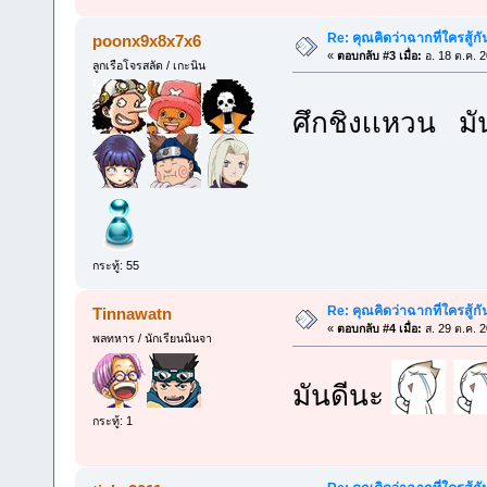
Re: คุณคิดว่าฉากที่ใครสู้กั
poonx9x8x7x6
«
ตอบกลับ #3 เมื่อ:
อ. 18 ต.ค. 
ลูกเรือโจรสลัด / เกะนิน
ศึกชิงเเหวน ม
กระทู้: 55
Re: คุณคิดว่าฉากที่ใครสู้กั
Tinnawatn
«
ตอบกลับ #4 เมื่อ:
ส. 29 ต.ค. 
พลทหาร / นักเรียนนินจา
มันดีนะ
กระทู้: 1