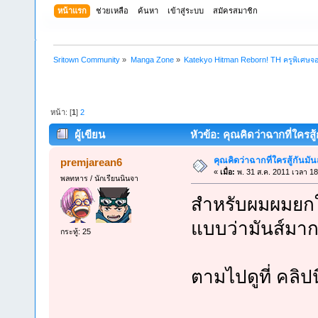
หน้าแรก
ช่วยเหลือ
ค้นหา
เข้าสู่ระบบ
สมัครสมาชิก
Sritown Community
»
Manga Zone
»
Katekyo Hitman Reborn! TH ครูพิเศษจอ
หน้า: [
1
]
2
ผู้เขียน
หัวข้อ: คุณคิดว่าฉากที่ใครสู้
คุณคิดว่าฉากที่ใครสู้กันมันส
premjarean6
«
เมื่อ:
พ. 31 ส.ค. 2011 เวลา 18
พลทหาร / นักเรียนนินจา
สำหรับผมผมยกใจ
แบบว่ามันส์มา
กระทู้: 25
ตามไปดูที่ คลิปนี