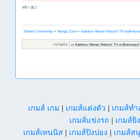
หน้า: [
1
]
2
Sritown Community
»
Manga Zone
»
Katekyo Hitman Reborn! TH ครูพิเศษจอ
กระโดดไป:
เกมส์ เกม
|
เกมส์แต่งตัว
|
เกมส์ท
เกมส์แข่งรถ
|
เกมส์ยิ
เกมส์เทนนิส
|
เกมส์ปิงปอง
|
เกมส์สน