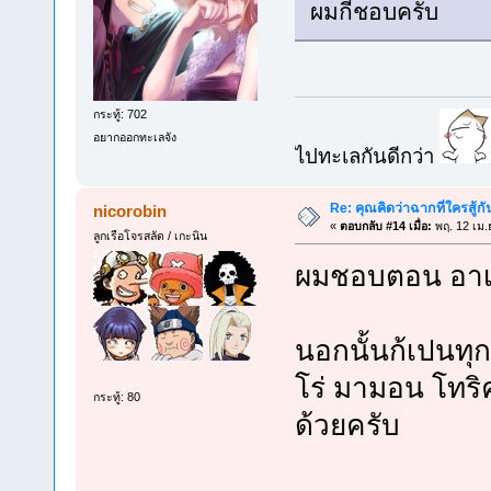
ผมกีชอบครับ
กระทู้: 702
อยากออกทะเลจัง
ไปทะเลกันดีกว่า
Re: คุณคิดว่าฉากที่ใครสู้กั
nicorobin
«
ตอบกลับ #14 เมื่อ:
พฤ. 12 เม.
ลูกเรือโจรสลัด / เกะนิน
ผมชอบตอน อาเด
นอกนั้นก้เปนทุกคุ
โร่ มามอน โทริ
กระทู้: 80
ด้วยครับ