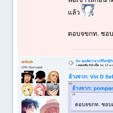
แล้ว
ตอบจขกท. ชอบ
Re: คุณคิดว่าฉากที่ใครสู้กั
artkub
«
ตอบกลับ #13 เมื่อ:
พฤ. 12 เม.
CP9 / นินจาแพทย์
อ้างจาก: Vin D Sel
อ้างจาก: pompam
ตอบจขกท. ชอบส