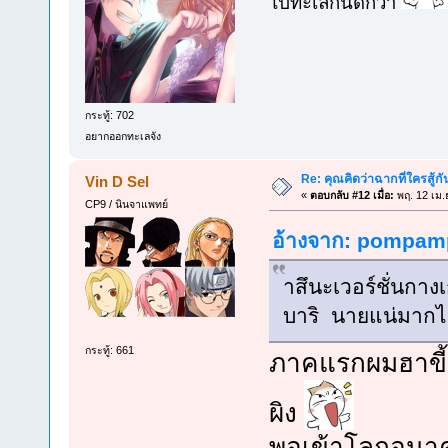
ไปทะเลกันดีกว่า
กระทู้: 702
อยากออกทะเลจัง
Re: คุณคิดว่าฉากที่ใครสู้กั
Vin D Sel
«
ตอบกลับ #12 เมื่อ:
พฤ. 12 เม.
CP9 / นินจาแพทย์
อ้างจาก: pompampe
าสึนะเวอร์ชั่นกา
บาริ นายแน่มากไ
กระทู้: 661
ภาคแรกผมฮาขี้แต
ผิง
พอเข้าโลกอนา