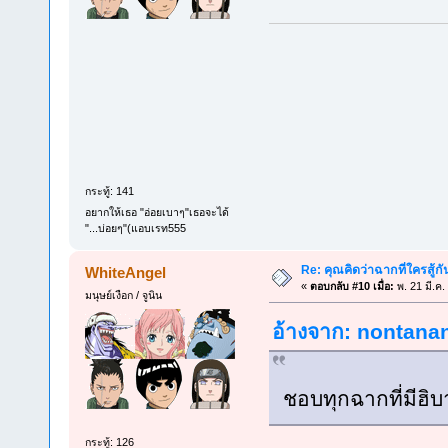
กระทู้: 141
อยากให้เธอ "อ่อยเบาๆ"เธอจะได้
"...บ่อยๆ"(แอบเรท555
Re: คุณคิดว่าฉากที่ใครสู้กั
WhiteAngel
«
ตอบกลับ #10 เมื่อ:
พ. 21 มี.ค.
มนุษย์เงือก / จูนิน
อ้างจาก: nontananb
ชอบทุกฉากที่มีฮิบ
กระทู้: 126