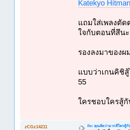
Katekyo Hitman
แถมใส่เพลงตัดต
ใจกับตอนที่สึนะส
รองลงมาของผมก็
แบบว่าเกนคิชิสู
55
ใครชอบใครสู้ก
Re: คุณคิดว่าฉากที่ใครสู้กั
zCGz14211