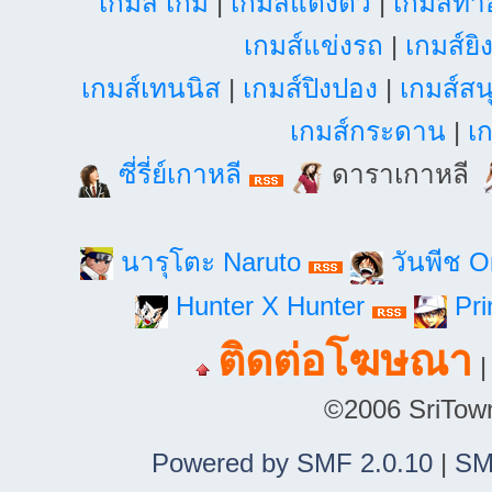
เกมส์ เกม
|
เกมส์แต่งตัว
|
เกมส์ท
เกมส์แข่งรถ
|
เกมส์ยิ
เกมส์เทนนิส
|
เกมส์ปิงปอง
|
เกมส์สน
เกมส์กระดาน
|
เก
ซี่รี่ย์เกาหลี
ดาราเกาหลี
นารุโตะ Naruto
วันพีช 
Hunter X Hunter
Pri
ติดต่อโฆษณา
©2006 SriTown.
Powered by SMF 2.0.10
|
SM