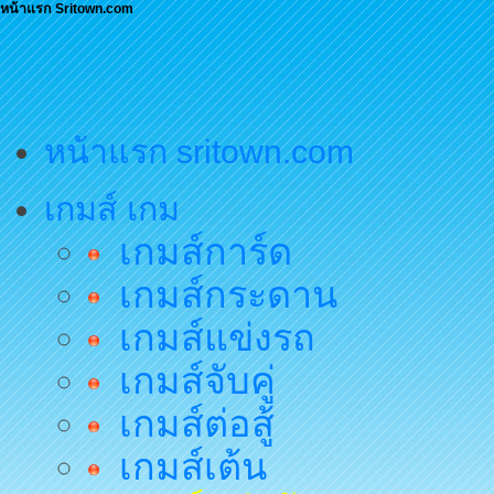
หน้าแรก Sritown.com
หน้าแรก sritown.com
เกมส์ เกม
เกมส์การ์ด
เกมส์กระดาน
เกมส์แข่งรถ
เกมส์จับคู่
เกมส์ต่อสู้
เกมส์เต้น