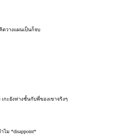
งคิดวางแผนเป็นก็จบ
ทพ เกะยังห่างชั้นกับพี่ของเขาจริงๆ
ทำไม *disappoint*