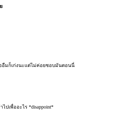
ย
หรืออืมก็เก่งนะแต่ไม่ค่อยชอบมันตอนนี่
ปเพื่ออะไร *disappoint*