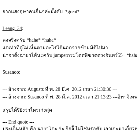
จากแสงอุษาคนอื่นๆล่ะมั้งคับ *great*
Leang_34
:
คงจริงครับ *haha* *haha*
แต่เท่าที่ดูไม่เห็นตามอะไรได้นอกจากข้ามมิติไปมา
น่าจาตั้งฉายาให้นะครับ jumperกระโดดพิฆาตดวงจันทร์55+ *hah
Susanoo
:
--- อ้างจาก: Augustz ที่ พ. 28 มี.ค. 2012 เวลา 21:30:36 ---
--- อ้างจาก: Susanoo ที่ พ. 28 มี.ค. 2012 เวลา 21:13:23 ---อิทาจิเ
สรุปได้รึยังว่าไครเก่งสุด
--- End quote ---
ประเด็นหลัก คือ นางาโตะ ก่ะ อิจจี้ ไม่ใช่หรอคับ เอาเกะมาเกี่ยว