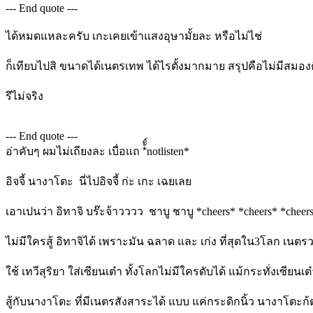
--- End quote ---
ได้หมดแหละครับ เกะเคยเข้าแสงอุษามั้ยละ หรือไม่ไช่
ก็เทียบไปสิ ขนาดได้เนตรเทพ ได้ไรตั้งมากมาย สรุปคือไม่มีสมอ
รึไม่จริง
--- End quote ---
อ่าคับๆ ผมไม่เถียงละ เบื่อแถ *้ั์notlisten*
อิจจี้ นางาโตะ นี่ไปอิจจี้ ก่ะ เกะ เฉยเลย
เอาเปนว่า อิทาจิ บร๊ะจ้าวววว ชาบู ชาบู *cheers* *cheers* *cheer
ไม่มีใครสู้ อิทาจิได้ เพราะมัน ฉลาด และ เก่ง ที่สุดใน3โลก เนตรว
ใช้ เทวีสุริยา ใส่เซียนเต๋า ทั้งโลกไม่มีใครดับได้ แม้กระทั่งเซีย
สู้กับนางาโตะ ที่มีเนตรสังสาระได้ แบบ แค่กระดิกนิ้ว นางาโตะก