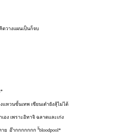
งคิดวางแผนเป็นก็จบ
s*
งแหวนขั้นเทพ เซียนเต๋ายังสุ้ไม่ได้
นเต๋าเอง เพราะอิทาจิ ฉลาดและเก่ง
้ตาย อ๊ากกกกกกก *้bloodpool*