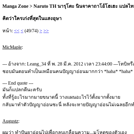
Manga Zone > Naruto TH นารุโตะ นินจาคาถาโอ้โฮเฮะ แปลไท
คิดว่าใครเก่งที่สุดในแสงอุษา
หน้า:
<<
<
(49/74)
>
>>
MicMaple
:
--- อ้างจาก: Leang_34 ที่ พ. 28 มี.ค. 2012 เวลา 23:44:00 ---โทบิ
ชอบมันตอนทำเป็นเหมือนคนปัญญาอ่อนมากกว่า *haha* *haha*
--- End quote ---
มันก็แปลกดีนะครับ
ทั้งที่รู้อะไรมากมายขนาดนี้ วางแผนอะไรไว้ตั้งมากตั้งมาย
กลับมาทำตัวปัญญาอ่อนซะนี่ หลังจะหายปัญญาอ่อนไม่เฉลยอีกทำไ
Augustz
:
ผมว่า ทำปันยาอ่อนไปเพื่อกลบเกลื่อนความ...มโหดของตัวเอง