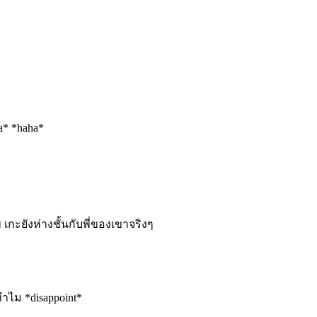
a* *haha*
ทพ เกะยังห่างชั้นกับพี่ของเขาจริงๆ
ทำไม *disappoint*