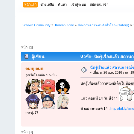
หน้าแรก
ช่วยเหลือ
ค้นหา
เข้าสู่ระบบ
สมัครสมาชิก
Sritown Community
»
Korean Zone
»
ห้องภาพดารา-คนดังทั่วโลก (Gallery)
»
หน้า: [
1
]
ผู้เขียน
หัวข้อ: นัตรู้เรื่องแล้ว สถา
นัตรู้เรื่องแล้ว สถานการณ์
eunjieun
«
เมื่อ:
อ. 26 ม.ค. 2016 เวลา 19
ลูกเรือโจรสลัด / เกะนิน
นัตรู้เรื่องแล้วว่าหนิงมีเด็กใน
แก้ว ตอนที่ 14 วันนี้จ้าา
ตัวอย่างตอนที่ 14 :
http://bit.ly/ti
กระทู้: 77
หน้า: [
1
]