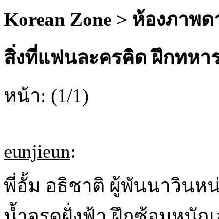
Korean Zone > ห้องภาพดา
สิ่งที่แฟนละครคิด ฝึกทหาร
หน้า: (1/1)
eunjieun
:
พี่อั้ม อธิชาติ ผู้พันนาวิน
น้ำจรดฝั่งฟ้า ฝึกซ้อมหนัก