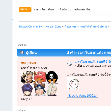
หน้าแรก
ช่วยเหลือ
ค้นหา
เข้าสู่ระบบ
สมัครสมาชิก
Sritown Community
»
Korean Zone
»
ห้องภาพดารา-คนดังทั่วโลก (Gallery)
»
หน้า: [
1
]
ผู้เขียน
หัวข้อ: เวลาในขวดแก้ว ตอนที่
เวลาในขวดแก้ว ตอนที่ 7 วัน
eunjieun
«
เมื่อ:
จ. 04 ม.ค. 2016 เวลา 19
ลูกเรือโจรสลัด / เกะนิน
เวลาในขวดแก้ว ตอนที่ 7 วันนี้จ้าาา
http://bit.ly/time1006zbh
กระทู้: 77
หน้า: [
1
]