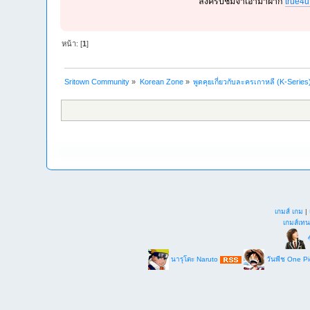
ลิ้งค์รับชมจ้าเอามาฝาก
true4u
หน้า: [
1
]
Sritown Community
»
Korean Zone
»
พูดคุยเกี่ยวกับละครเกาหลี (K-Series
เกมส์ เกม
|
เกมส์เทน
ซ
นารุโตะ Naruto
วันพีช One P