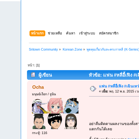
หน้าแรก
ช่วยเหลือ
ค้นหา
เข้าสู่ระบบ
สมัครสมาชิก
Sritown Community
»
Korean Zone
»
พูดคุยเกี่ยวกับละครเกาหลี (K-Series
หน้า: [
1
]
ผู้เขียน
หัวข้อ: แฟน #หลี่อี้เฟิง #
แฟน #หลี่อี้เฟิง #เฉินเหว
Ocha
«
เมื่อ:
พฤ. 12 พ.ย. 2015 เว
มนุษย์เงือก / จูนิน
อย่าลืมติดตามผลงานของทั้งส
แตกกันได้เลย
กระทู้: 116