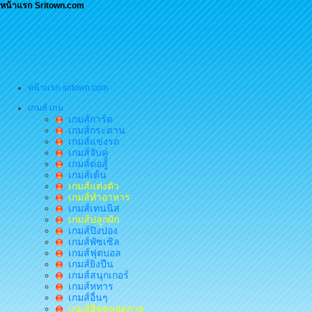
หน้าแรก Sritown.com
หน้าแรก sritown.com
เกมส์ เกม
เกมส์การ์ด
เกมส์กระดาน
เกมส์แข่งรถ
เกมส์จับคู่
เกมส์ต่อสู้
เกมส์เต้น
เกมส์แต่งตัว
เกมส์ทำอาหาร
เกมส์เทนนิส
เกมส์ปลูกผัก
เกมส์ปิงปอง
เกมส์พัซเซิล
เกมส์ฟุตบอล
เกมส์ยิงปืน
เกมส์สนุกเกอร์
เกมส์หทาร
เกมส์อื่นๆ
เกมส์ฮิตตลอดกาล