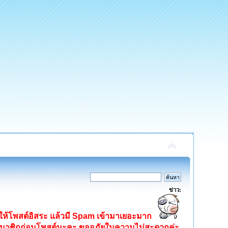
ข่าว:
ิดให้โพสต์อิสระ แล้วมี Spam เข้ามาเยอะมาก
ครสมาชิกก่อนโพสต์นะคะ ขออภัยในความไม่สะดวกค่ะ