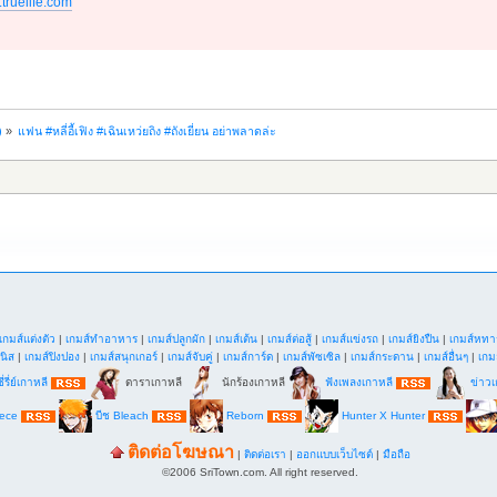
.truelife.com
)
»
แฟน #หลี่อี้เฟิง #เฉินเหว่ยถิง #ถังเยี่ยน อย่าพลาดล่ะ
เกมส์แต่งตัว
|
เกมส์ทำอาหาร
|
เกมส์ปลูกผัก
|
เกมส์เต้น
|
เกมส์ต่อสู้
|
เกมส์แข่งรถ
|
เกมส์ยิงปืน
|
เกมส์หทา
นิส
|
เกมส์ปิงปอง
|
เกมส์สนุกเกอร์
|
เกมส์จับคู่
|
เกมส์การ์ด
|
เกมส์พัซเซิล
|
เกมส์กระดาน
|
เกมส์อื่นๆ
|
เกม
ี่รี่ย์เกาหลี
ดาราเกาหลี
นักร้องเกาหลี
ฟังเพลงเกาหลี
ข่าวเ
iece
บีช Bleach
Reborn
Hunter X Hunter
ติดต่อโฆษณา
|
ติดต่อเรา
|
ออกแบบเว็บไซต์
|
มือถือ
©2006 SriTown.com. All right reserved.