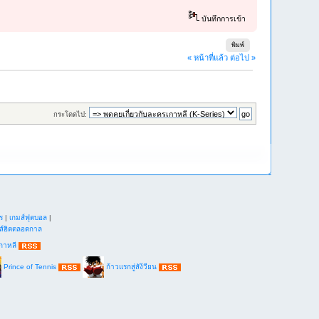
บันทึกการเข้า
พิมพ์
« หน้าที่แล้ว
ต่อไป »
กระโดดไป:
ร
|
เกมส์ฟุตบอล
|
ส์ฮิตตลอดกาล
กาหลี
Prince of Tennis
ก้าวแรกสู่สัง้วียน