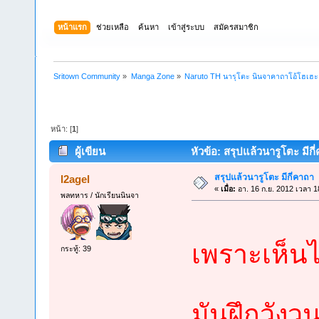
หน้าแรก
ช่วยเหลือ
ค้นหา
เข้าสู่ระบบ
สมัครสมาชิก
Sritown Community
»
Manga Zone
»
Naruto TH นารุโตะ นินจาคาถาโอ้โฮเฮ
หน้า: [
1
]
ผู้เขียน
หัวข้อ: สรุปแล้วนารูโตะ มีกี
สรุปแล้วนารูโตะ มีกี่คาถา
l2agel
«
เมื่อ:
อา. 16 ก.ย. 2012 เวลา 1
พลทหาร / นักเรียนนินจา
เพราะเห็น
กระทู้: 39
มันฝึกวังว