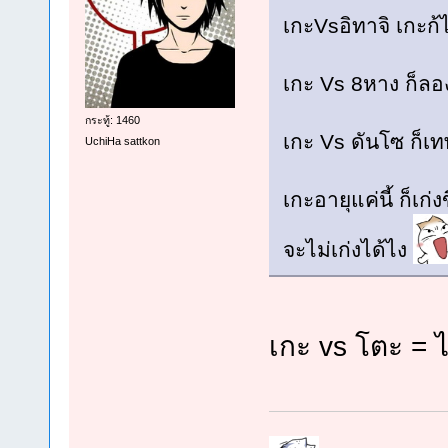
เกะVsอิทาจิ เกะก้
เกะ Vs 8หาง ก็ลองใ
กระทู้: 1460
เกะ Vs ดันโซ ก็เท
UchiHa sattkon
เกะอายุแค่นี้ ก็เก่ง
จะไม่เก่งได้ไง
เกะ vs โตะ = 