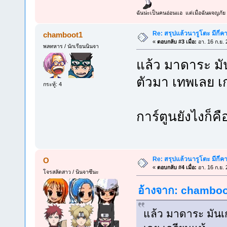
ฉันน่ะเป็นคนอ่อนแอ แต่เมื่อฉันผจญภัย 
Re: สรุปแล้วนารูโตะ มีกี่ค
chamboot1
«
ตอบกลับ #3 เมื่อ:
อา. 16 ก.ย. 
พลทหาร / นักเรียนนินจา
แล้ว มาดาระ มั
ตัวมา เทพเลย เ
กระทู้: 4
การ์ตูนยังไงก็คื
Re: สรุปแล้วนารูโตะ มีกี่ค
O
«
ตอบกลับ #4 เมื่อ:
อา. 16 ก.ย. 
โจรสลัดสาว / นินจาซึนะ
อ้างจาก: chamboot
แล้ว มาดาระ มันเ