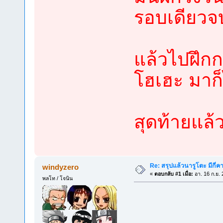
รอบเดียวจ
แล้วไปฝึก
โฮเฮะ มาก็
สุดท้ายแล้ว
Re: สรุปแล้วนารูโตะ มีกี่ค
windyzero
«
ตอบกลับ #1 เมื่อ:
อา. 16 ก.ย. 
พลโท / โจนิน