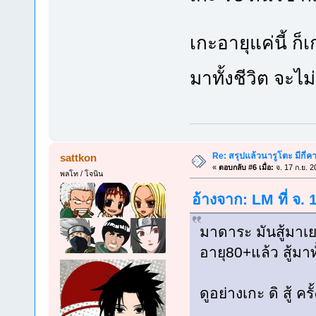
เกะอายุแค่นี้ ก็เ
มาทั้งชีวิต จะไม
Re: สรุปแล้วนารูโตะ มีกี่ค
sattkon
«
ตอบกลับ #6 เมื่อ:
จ. 17 ก.ย. 2
พลโท / โจนิน
อ้างจาก: LM ที่ จ.
มาดาระ มันสู้มาเย
อายุ80+แล้ว สู้มาทั
ดูอย่างเกะ ดิ สู้ คร