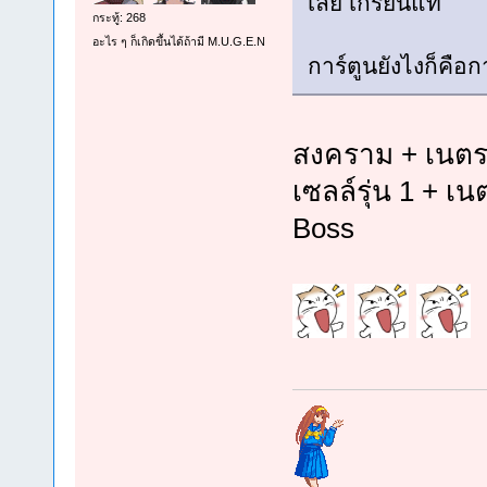
เลย เกรียนแท้
กระทู้: 268
อะไร ๆ ก็เกิดขึ้นได้ถ้ามี M.U.G.E.N
การ์ตูนยังไงก็คือก
สงคราม + เนตรว
เซลล์รุ่น 1 + เ
Boss