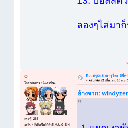
13. บอลสัตว์
ลองๆไล่มาก็
Re: สรุปแล้วนารูโตะ มีกี่ค
O
«
ตอบกลับ #2 เมื่อ:
อา. 16 ก.ย. 
โจรสลัดสาว / นินจาซึนะ
อ้างจาก: windyzero
กระทู้: 268
1.แยกเงาพั
อะไร ๆ ก็เกิดขึ้นได้ถ้ามี M.U.G.E.N