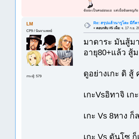
ฉันน่ะเป็นคนอ่อนแอ แต่เมื่อฉันผจญภัย 
Re: สรุปแล้วนารูโตะ มีกี่ค
LM
«
ตอบกลับ #5 เมื่อ:
จ. 17 ก.ย. 2
CP9 / นินจาแพทย์
มาดาระ มันสู้มา
อายุ80+แล้ว สู้มา
ดูอย่างเกะ ดิ สู้
กระทู้: 579
เกะVsอิทาจิ เก
เกะ Vs 8หาง ก็ลอ
เกะ Vs ดันโซ ก็