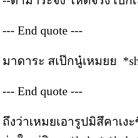
--ดามาระจัง โหดจริ๊ง เป๊ก
--- End quote ---
มาดาระ สเป๊กนู๋เหมยย *sh
--- End quote ---
ถึงว่าเหมยเอารูปมิสึคาเงะข