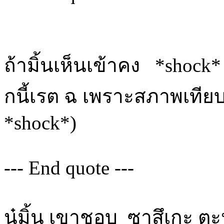
ถ้ามิ้นเห็นเข้าคง *shock
กนี้เรต ฉ เพราะสภาพเทียบเ
*shock*)
--- End quote ---
นู๋มิ้น เขาชอบ ซาสึเกะ ตะหาก