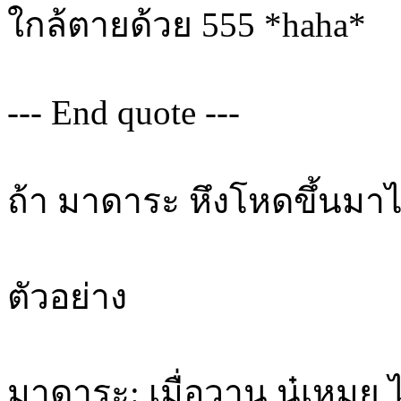
ใกล้ตายด้วย 555 *haha*
--- End quote ---
ถ้า มาดาระ หึงโหดขึ้นม
ตัวอย่าง
มาดาระ: เมื่อวาน นู๋เหมย