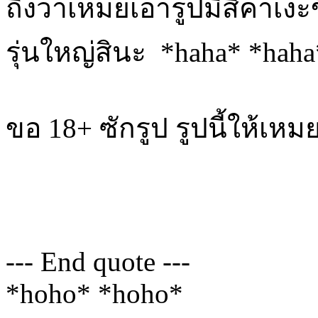
ถึงว่าเหมยเอารูปมิสึคาเงะข
รุ่นใหญ่สินะ *haha* *haha
ขอ 18+ ซักรูป รูปนี้ให้
--- End quote ---
*hoho* *hoho*