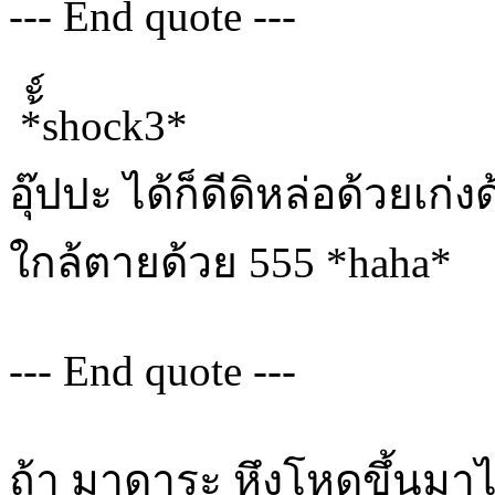
--- End quote ---
*้ั์shock3*
อุ๊ปปะ ได้ก็ดีดิหล่อด้วยเก
ใกล้ตายด้วย 555 *haha*
--- End quote ---
ถ้า มาดาระ หึงโหดขึ้นม