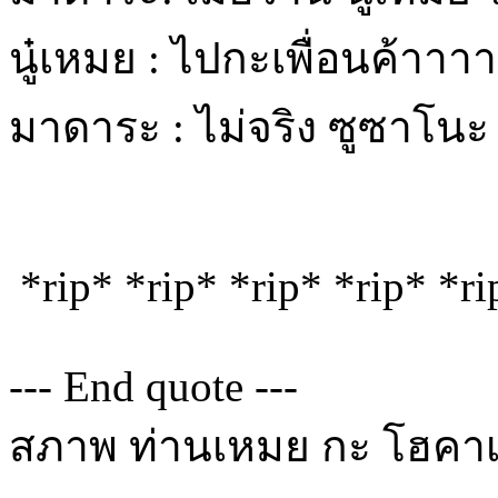
นู๋เหมย : ไปกะเพื่อนค้าาาา
มาดาระ : ไม่จริง ซูซาโนะ
*rip* *rip* *rip* *rip* *ri
--- End quote ---
สภาพ ท่านเหมย กะ โฮคาเง