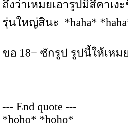
ถึงว่าเหมยเอารูปมิสึคาเงะข
รุ่นใหญ่สินะ *haha* *haha
ขอ 18+ ซักรูป รูปนี้ให้
--- End quote ---
*hoho* *hoho*