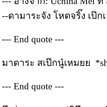
--- อ้างจาก: Uchiha Mei ที่
--ดามาระจัง โหดจริ๊ง เป๊ก
--- End quote ---
มาดาระ สเป๊กนู๋เหมยย *sh
--- End quote ---