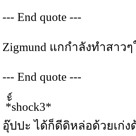
--- End quote ---
Zigmund แกกำลังทำสาว
--- End quote ---
*้ั์shock3*
อุ๊ปปะ ได้ก็ดีดิหล่อด้วยเก