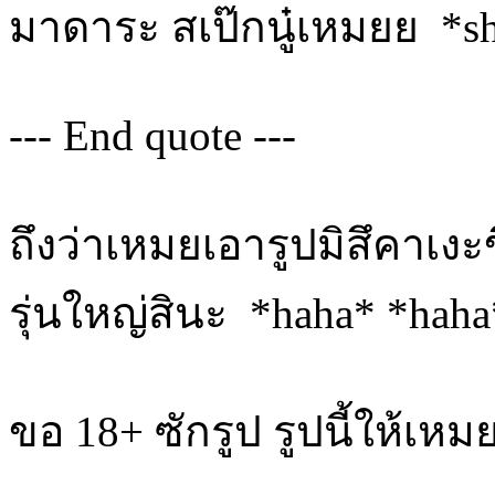
มาดาระ สเป๊กนู๋เหมยย *sh
--- End quote ---
ถึงว่าเหมยเอารูปมิสึคาเงะข
รุ่นใหญ่สินะ *haha* *haha
ขอ 18+ ซักรูป รูปนี้ให้