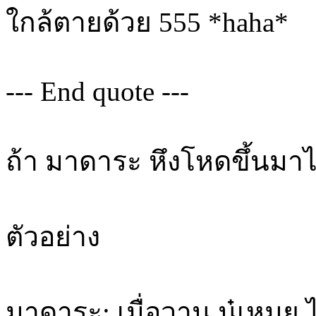
ใกล้ตายด้วย 555 *haha*
--- End quote ---
ถ้า มาดาระ หึงโหดขึ้นม
ตัวอย่าง
มาดาระ: เมื่อวาน นู๋เหมย