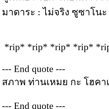
มาดาระ : ไม่จริง ซูซาโนะ
*rip* *rip* *rip* *rip* *ri
--- End quote ---
สภาพ ท่านเหมย กะ โฮคาเง
--- End quote ---