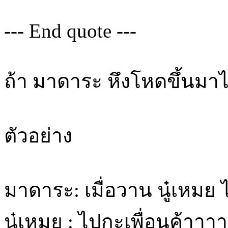
--- End quote ---
ถ้า มาดาระ หึงโหดขึ้นม
ตัวอย่าง
มาดาระ: เมื่อวาน นู๋เหมย
นู๋เหมย : ไปกะเพื่อนค้าาาา