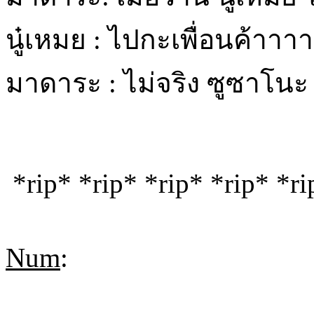
นู๋เหมย : ไปกะเพื่อนค้าาาา
มาดาระ : ไม่จริง ซูซาโนะ
*rip* *rip* *rip* *rip* *ri
Num
: