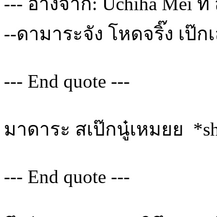
--- อ้างจาก: Uchiha Mei ที่
--ดามาระจัง โหดจริ๊ง เป๊ก
--- End quote ---
มาดาระ สเป๊กนู๋เหมยย *sh
--- End quote ---