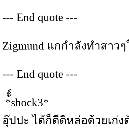
--- End quote ---
Zigmund แกกำลังทำสาว
--- End quote ---
*้ั์shock3*
อุ๊ปปะ ได้ก็ดีดิหล่อด้วยเก