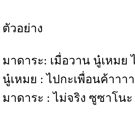
ตัวอย่าง
มาดาระ: เมื่อวาน นู๋เหมย
นู๋เหมย : ไปกะเพื่อนค้าาาา
มาดาระ : ไม่จริง ซูซาโนะ