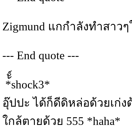
Zigmund แกกำลังทำสาว
--- End quote ---
*้ั์shock3*
อุ๊ปปะ ได้ก็ดีดิหล่อด้วยเก
ใกล้ตายด้วย 555 *haha*