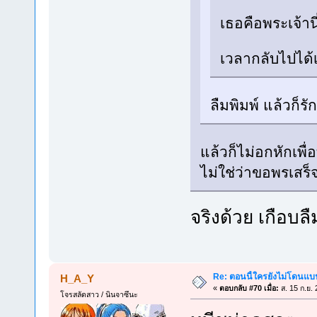
เธอคือพระเจ้า
เวลากลับไปได้
ลืมพิมพ์ แล้วก็
แล้วก็ไม่อกหักเ
ไม่ใช่ว่าขอพรเสร
จริงด้วย เกือบล
Re: ตอนนี้ใครยังไม่โดนแบน
H_A_Y
«
ตอบกลับ #70 เมื่อ:
ส. 15 ก.ย.
โจรสลัดสาว / นินจาซึนะ