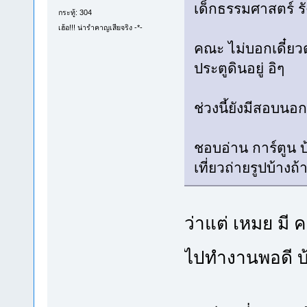
เด็กธรรมศาสตร์ รั
กระทู้: 304
เฮ้อ!!! น่ารำคาญเสียจริง -*-
คณะ ไม่บอกเดี๋ยวตา
ประตูดินอยู่ อิๆ
ช่วงนี้ยังมีสอบนอ
ชอบอ่าน การ์ตูน บ้
เที่ยวถ่ายรูปบ้างถ้
ว่าแต่ เหมย มี 
ไปทำงานพอดี บ้