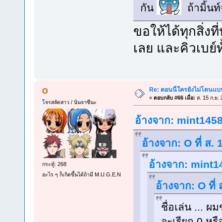
กัน
ถ้ามิ้นท
ขอให้ได้ทุกสิ่
เลย และคิวเบย์
Re: ตอนนี้ใครยังไม่โดนแบน
O
«
ตอบกลับ #66 เมื่อ:
ส. 15 ก.ย.
โจรสลัดสาว / นินจาซึนะ
อ้างจาก: mint1458 
อ้างจาก: O ที่ ส.
อ้างจาก: mint14
กระทู้: 268
อะไร ๆ ก็เกิดขึ้นได้ถ้ามี M.U.G.E.N
อ้างจาก: O ที่
ชื่อเล่น ...
จะเรียก 0 หรื