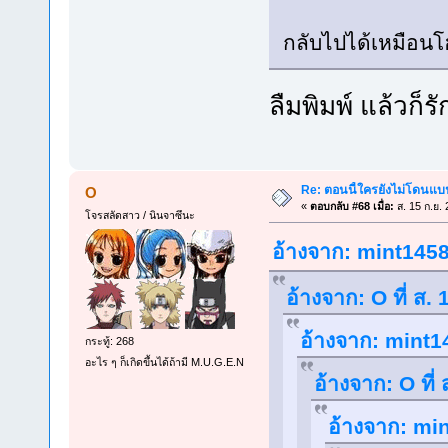
กลับไปได้เหมือนโ
ลืมพิมพ์ แล้วก
Re: ตอนนี้ใครยังไม่โดนแบน
O
«
ตอบกลับ #68 เมื่อ:
ส. 15 ก.ย.
โจรสลัดสาว / นินจาซึนะ
อ้างจาก: mint1458 
อ้างจาก: O ที่ ส.
อ้างจาก: mint14
กระทู้: 268
อะไร ๆ ก็เกิดขึ้นได้ถ้ามี M.U.G.E.N
อ้างจาก: O ที่
อ้างจาก: min