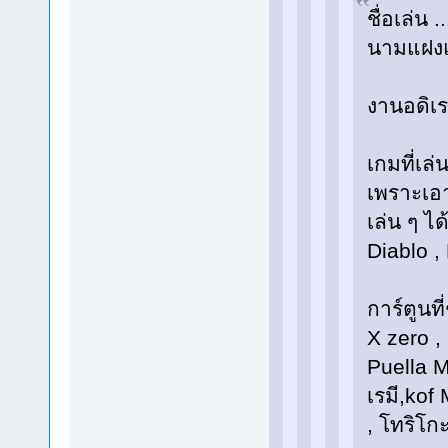
ชื่อเล่น
นามแฝงแท
งานอดิเร
เกมที่เล
เพราะเอา
เล่น ๆ ไ
Diablo , 
การ์ตูนท
X zero ,
Puella 
เรมี,kof
, โทริโก