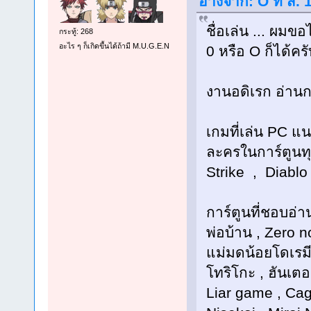
อ้างจาก: O ที่ ส.
ชื่อเล่น ... ผม
กระทู้: 268
อะไร ๆ ก็เกิดขึ้นได้ถ้ามี M.U.G.E.N
0 หรือ O ก็ได้ครั
งานอดิเรก อ่านก
เกมที่เล่น PC แ
ละครในการ์ตูนทุ
Strike , Diablo 
การ์ตูนที่ชอบอ่า
พ่อบ้าน , Zero 
แม่มดน้อยโดเรมี,
โทริโกะ , ฮันเต
Liar game , Cag