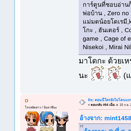
การ์ตูนที่ชอบอ่าน
พ่อบ้าน , Zero n
แม่มดน้อยโดเรมี,k
โกะ , ฮันเตอร์ , 
game , Cage of e
Nisekoi , Mirai N
มาโดกะ ด้วยเหร
นะ
(แต
Re: ตอนนี้ใครยังไม่โดนแบน
O
«
ตอบกลับ #64 เมื่อ:
ส. 15 ก.ย.
โจรสลัดสาว / นินจาซึนะ
อ้างจาก: mint1458 