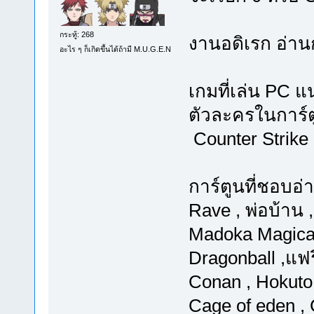
กระทู้: 268
งานอดิเรก อ่านก
อะไร ๆ ก็เกิดขึ้นได้ถ้ามี M.U.G.E.N
เกมที่เล่น PC 
ตัวละครในการ์ต
Counter Strike 
การ์ตูนที่ชอบอ่
Rave , พ่อบ้าน 
Madoka Magica,
Dragonball ,แฟรี
Conan , Hokuto 
Cage of eden , 