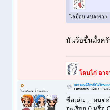
ไอป็อบ แปลงร่าง
มันว้อขึ้นมั้ง
โดนไก่ อาจาร
Re: ตอนนี้ใครยังไม่โดนแบน
O
«
ตอบกลับ #61 เมื่อ:
ส. 15 ก.ย.
โจรสลัดสาว / นินจาซึนะ
ชื่อเล่น ... ผ
จะเรียก 0 หรือ O