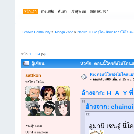
หน้าแรก
ช่วยเหลือ
ค้นหา
เข้าสู่ระบบ
สมัครสมาชิก
Sritown Community
»
Manga Zone
»
Naruto TH นารุโตะ นินจาคาถาโอ้โฮเฮ
หน้า:
1
...
3
4
[
5
]
6
ผู้เขียน
หัวข้อ: ตอนนี้ใครยังไม่โดนแ
Re: ตอนนี้ใครยังไม่โดนแบน
sattkon
«
ตอบกลับ #60 เมื่อ:
ส. 15 ก.ย.
พลโท / โจนิน
อ้างจาก: H_A_Y ที่
อ้างจาก: chainoi 
อูมามิ เซนจู๋ น
กระทู้: 1460
UchiHa sattkon