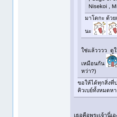
Nisekoi , M
มาโดกะ ด้วยเ
นะ
ใช่แล้วววว ดูใ
เหมือนกัน
หว่า?)
ขอให้ได้ทุกสิ่ง
คิวเบย์ทั้งหมดห
เธอคือพระเจ้านี่