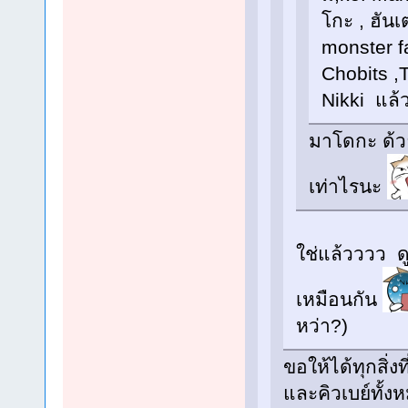
โกะ , ฮันเ
monster f
Chobits ,
Nikki แล้
มาโดกะ ด้วย
เท่าไรนะ
ใช่แล้วววว ด
เหมือนกัน
หว่า?)
ขอให้ได้ทุกสิ่
และคิวเบย์ทั้