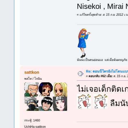
Nisekoi , Mirai
«
แก้ไขครั้งสุดท้าย: ส. 15 ก.ย. 2012 
ฉันน่ะเป็นคนอ่อนแอ แต่เมื่อฉันผจญภัย 
Re: ตอนนี้ใครยังไม่โดนแบน
sattkon
«
ตอบกลับ #62 เมื่อ:
ส. 15 ก.ย.
พลโท / โจนิน
ไม่เจอเด็กติดเ
ลืมนั
กระทู้: 1460
UchiHa sattkon