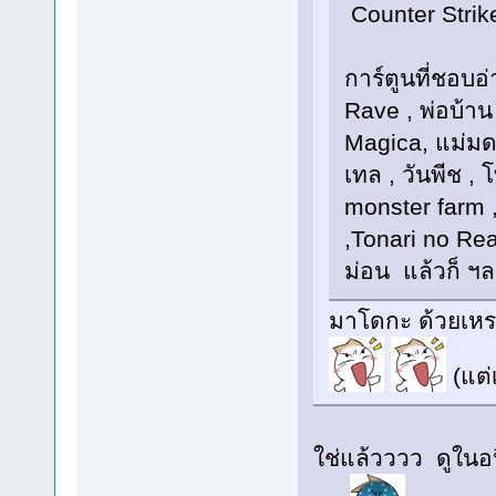
Counter Strike
การ์ตูนที่ชอบอ
Rave , พ่อบ้า
Magica, แม่มดน
เทล , วันพีช , 
monster farm ,
,Tonari no Rea
ม่อน แล้วก็ ฯ
มาโดกะ ด้วยเหรอ
(แต่เ
ใช่แล้วววว ดูในอ