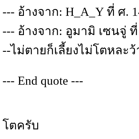
--- อ้างจาก: H_A_Y ที่ ศ. 
--- อ้างจาก: อูมามิ เซนจู่ ท
--ไม่ตายก็เลี้ยงไม่โตหละว
--- End quote ---
โตครับ