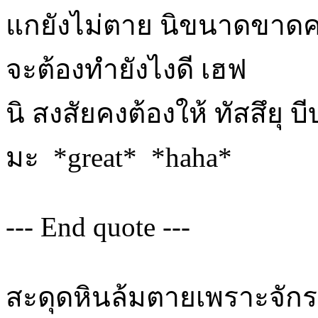
แกยังไม่ตาย นิขนาดขาดครึ
จะต้องทำยังไงดี เฮฟ
นิ สงสัยคงต้องให้ ทัสสึยุ 
มะ *great* *haha*
--- End quote ---
สะดุดหินล้มตายเพราะจัก