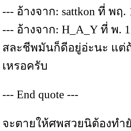
--- อ้างจาก: sattkon ที่ พฤ
--- อ้างจาก: H_A_Y ที่ พ. 
สละชีพมันก็ดีอยู่อ่ะนะ แต
เหรอครับ
--- End quote ---
จะตายให้ศพสวยนิต้องทำย