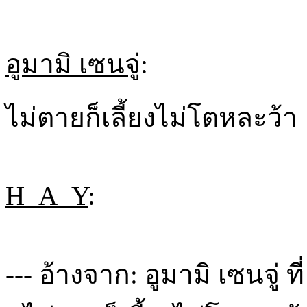
อูมามิ เซนจู่
:
ไม่ตายก็เลี้ยงไม่โตหละว้า
H_A_Y
:
--- อ้างจาก: อูมามิ เซนจู่ ท