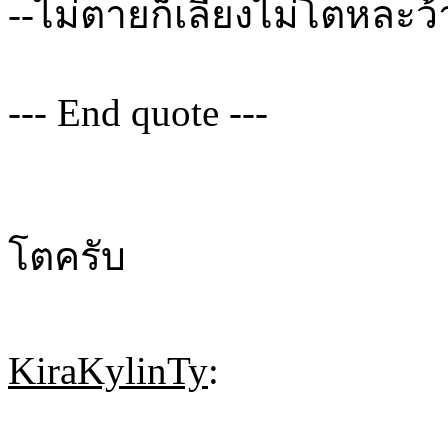
--ไม่ตายก็เลี้ยงไม่โตหละว
--- End quote ---
โตครับ
KiraKylinTy
: