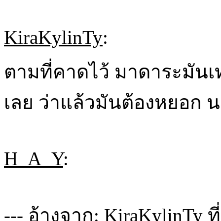
KiraKylinTy
:
ตามที่คาดไว้ มาดาระมันเ
เลย ว่าแล้วมันต้องหยอก นาร
H_A_Y
:
--- อ้างจาก: KiraKylinTy ที