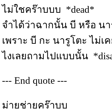
ไม่ใชคร๊าบบบ *dead*
จำได้ว่าฉากนั้น บี หรือ นา
เพราะ บี กะ นารูโตะ ไม่เ
ไงเลยถามไปแบบนั้น *disa
--- End quote ---
ม่ายช่ายคร๊าบบ