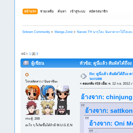
หน้าแรก
ช่วยเหลือ
ค้นหา
เข้าสู่ระบบ
สมัครสมาชิก
Sritown Community
»
Manga Zone
»
Naruto TH นารุโตะ นินจาคาถาโอ้โฮเฮ
หน้า:
1
[
2
]
3
ผู้เขียน
หัวข้อ: ดูนี่แล้ว สัมผัสได้ถ
Re: ดูนี่แล้ว สัมผัสได้ถึงง
O
นะเบยย
โจรสลัดสาว / นินจาซึนะ
«
ตอบกลับ #15 เมื่อ:
พ. 12 ก.ย. 2012 เ
อ้างจาก: chinjung 
อ้างจาก: sattkon 
กระทู้: 268
อ้างจาก: Oni Me
อะไร ๆ ก็เกิดขึ้นได้ถ้ามี M.U.G.E.N