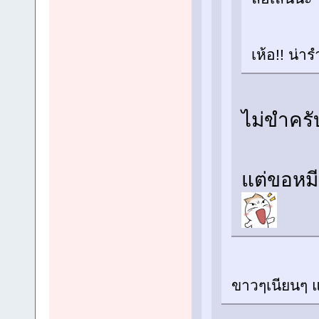
เห้อ!! น่า
ไม่ขำคร
แต่ขอหมี
ขาวๆเนียนๆ แต