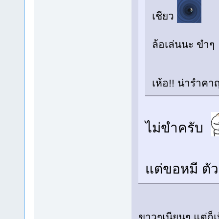
เชียว
ล้อเล่นนะ ขำๆ
เห้อ!! น่ารำคา
ไม่ขำครับ
แต่ขอหมี ตั
ขาวๆเนียนๆ แต่ก็เห