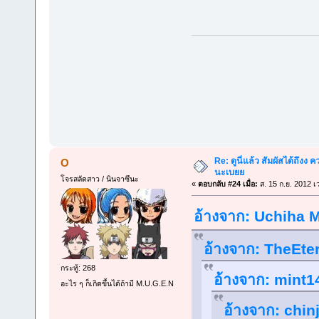
Re: ดูนี่แล้ว สัมผัสได้ถึงง
O
นะเบยย
โจรสลัดสาว / นินจาซึนะ
«
ตอบกลับ #24 เมื่อ:
ส. 15 ก.ย. 2012 เ
อ้างจาก: Uchiha Me
อ้างจาก: TheEter
กระทู้: 268
อ้างจาก: mint14
อะไร ๆ ก็เกิดขึ้นได้ถ้ามี M.U.G.E.N
อ้างจาก: chinj