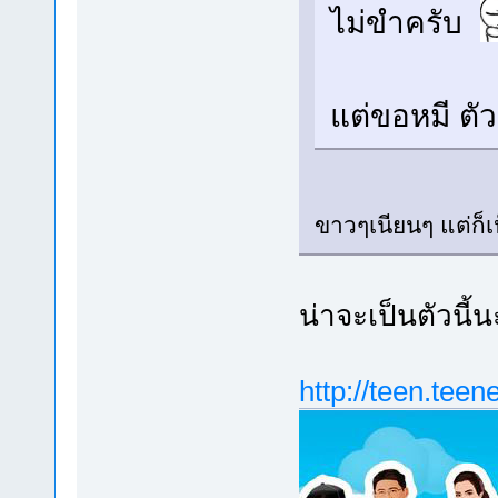
ไม่ขำครับ
แต่ขอหมี ตั
ขาวๆเนียนๆ แต่ก็เห
น่าจะเป็นตัวนี้
http://teen.te