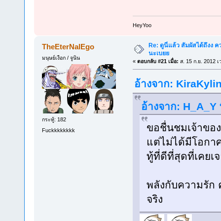
็HeyYoo
Re: ดูนี่แล้ว สัมผัสได้ถึงง
TheEterNalEgo
นะเบยย
มนุษย์เงือก / จูนิน
«
ตอบกลับ #21 เมื่อ:
ส. 15 ก.ย. 2012 เ
อ้างจาก: KiraKylin
อ้างจาก: H_A_Y ท
กระทู้: 182
ขอชื่นชมเจ้าของก
Fuckkkkkkkk
แต่ไม่ได้มีโอกา
ทู้ที่ดีที่สุดที่เ
พลังกับความรัก 
จริง