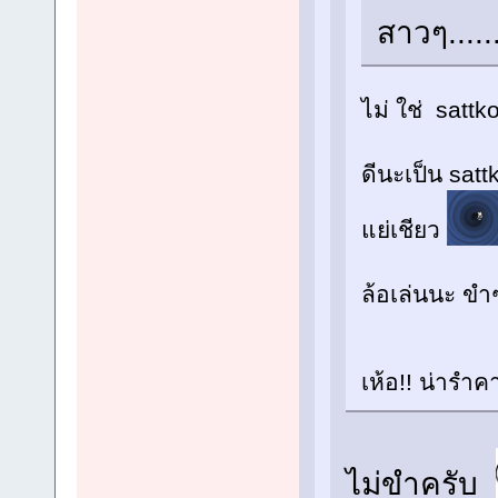
สาวๆ......
ไม่ ใช่ satt
ดีนะเป็น satt
แย่เชียว
ล้อเล่นนะ ขำ
เห้อ!! น่ารำค
ไม่ขำครับ