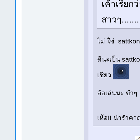
เค้าเรียกว
สาวๆ.......
ไม่ ใช่ sattk
ดีนะเป็น sattko
เชียว
ล้อเล่นนะ ขำๆ
เห้อ!! น่ารำคา