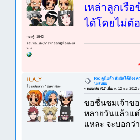
เหล่าลูกเรือ
ได้โดยไม่ต้อ
กระทู้: 1942
จอมพลแห่ง(การพาออกสู่)ท้องทะเล
>_<
Re: ดูนี่แล้ว สัมผัสได้ถึงง
H_A_Y
นะเบยย
โจรสลัดสาว / นินจาซึนะ
«
ตอบกลับ #17 เมื่อ:
พ. 12 ก.ย. 2012 เ
ขอชื่นชมเจ้าของ
หลายวันแล้วแต่ไ
แหละ จะบอกว่าเป