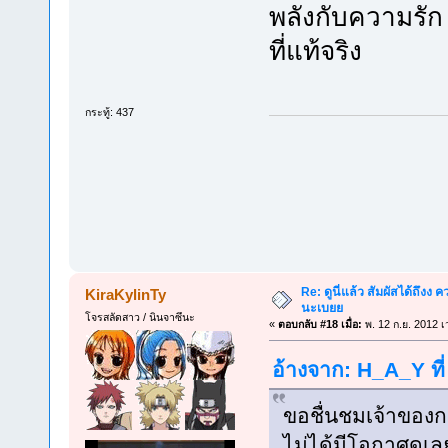
พลังกับความรัก
ที่แท้จริง
กระทู้: 437
Re: ดูนี่แล้ว สัมผัสได้ถึงง
KiraKylinTy
นะเบยย
โจรสลัดสาว / นินจาซึนะ
«
ตอบกลับ #18 เมื่อ:
พ. 12 ก.ย. 2012 เ
อ้างจาก: H_A_Y ที่
ขอชื่นชมเจ้าของกร
ไม่ได้มีโอกาศดูเลย