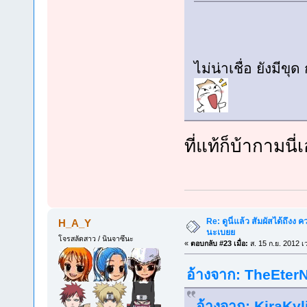
ไม่น่าเชื่อ ยังมีขุด
ที่แท้ก็บ้ากามนี
Re: ดูนี่แล้ว สัมผัสได้ถึงง
H_A_Y
นะเบยย
โจรสลัดสาว / นินจาซึนะ
«
ตอบกลับ #23 เมื่อ:
ส. 15 ก.ย. 2012 เ
อ้างจาก: TheEterN
อ้างจาก: KiraKyl