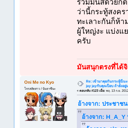
ร่วมมันส์ด้วยก็
ว่านี้กระทู้สงค
ทะเลาะกันก็ห้า
ผู้ใหญ่งะ แบ่งแ
ครับ
มันสนุกตรงที่ได
Re: เข้ามาคุยกันกระทู้นี้น
Oni Me no Kyo
jay jayกับคุณป็อบ ถ้ายังอยู่มา
โจรสลัดสาว / นินจาซึนะ
«
ตอบกลับ #123 เมื่อ:
พฤ. 13 ก.ย. 201
อ้างจาก: ประชาชนธ
อ้างจาก: H_A_Y ท