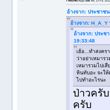
«
ตอบกลับ #121 เมื่อ:
พฤ. 13 ก.ย. 201
อ้างจาก: ประชาชนธ
อ้างจาก: H_A_Y ท
อ้างจาก: ประชา
19:33:48
เฮ้อ...ทำสงครา
ว่าอย่าเหมารวม
เหมารวมไปเสีย
หินทับอะ จะให้
ไปทำอะไรนะ
ป่าวครั
ครับ