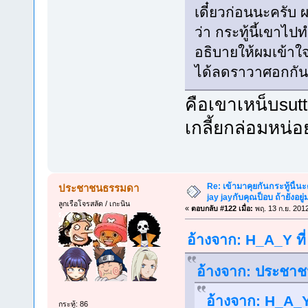
เดี๋ยวก่อนนะครับ 
ว่า กระทู้นี้เขา
อธิบายให้ผมเข้าใ
ได้ลดราวาศอกกันม
คือเขาเหน็บsut
เกลี้ยกล่อมหน่อย
Re: เข้ามาคุยกันกระทู้นี้น
ประชาชนธรรมดา
jay jayกับคุณป็อบ ถ้ายังอยู่มา
ลูกเรือโจรสลัด / เกะนิน
«
ตอบกลับ #122 เมื่อ:
พฤ. 13 ก.ย. 201
อ้างจาก: H_A_Y ที
อ้างจาก: ประชาชน
อ้างจาก: H_A_Y 
กระทู้: 86