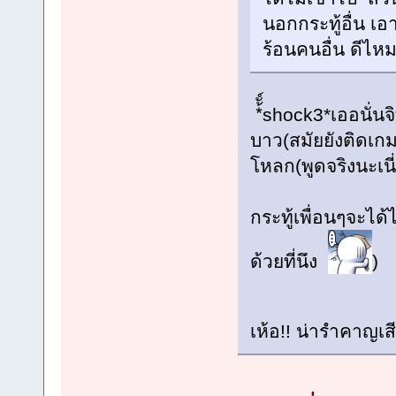
นอกกระทู้อื่น เอ
ร้อนคนอื่น ดีไห
*้ั์shock3*เออนั
บาว(สมัยยังติดเก
โหลก(พูดจริงนะเนี
กระทู้เพื่อนๆจะไ
ด้วยที่นึง
)
เห้อ!! น่ารำคาญเส