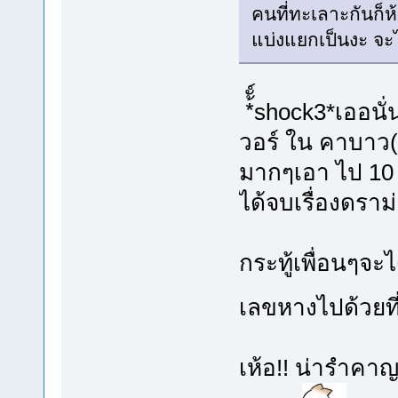
คนที่ทะเลาะกันก็ห
แบ่งแยกเป็นงะ จะไ
*้ั์shock3*เออ
วอร์ ใน คาบาว(
มากๆเอา ไป 10 
ได้จบเรื่องดราม
กระทู้เพื่อนๆจะ
เลขหางไปด้วยที
เห้อ!! น่ารำคาญ