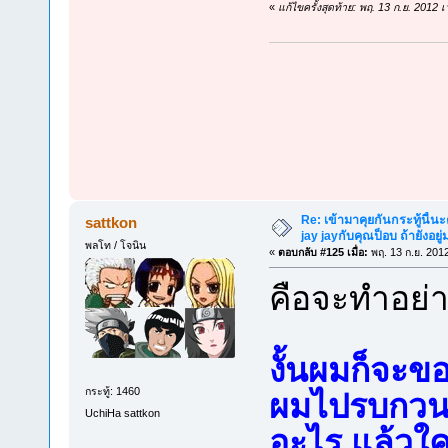
«
แก้ไขครั้งสุดท้าย: พฤ. 13 ก.ย. 201
Re: เข้ามาคุยกันกระทู้นี้น
sattkon
jay jayกับคุณป็อบ ถ้ายังอยู่มา
พลโท / โจนิน
«
ตอบกลับ #125 เมื่อ:
พฤ. 13 ก.ย. 201
คือจะทำอย่า
งั้นผมก็จะ
กระทู้: 1460
ผมไปรบกวน ขอ
UchiHa sattkon
อะไร แล้วใ