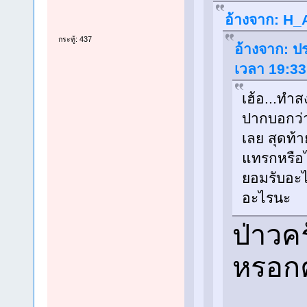
อ้างจาก: H_A
กระทู้: 437
อ้างจาก: ป
เวลา 19:33
เฮ้อ...ทำส
ปากบอกว่า
เลย สุดท้
แทรกหรือไ
ยอมรับอะไ
อะไรนะ
ป่าวค
หรอก