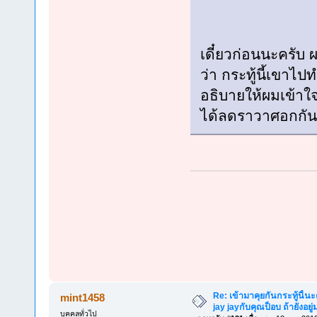
เดี๋ยวก่อนนะครับ 
ว่า กระทู้นี้เขา
อธิบายให้ผมเข้าใ
ได้ลดราวาศอกกันม
Re: เข้ามาคุยกันกระทู้นี้น
mint1458
jay jayกับคุณป็อบ ถ้ายังอยู่มา
บุคคลทั่วไป