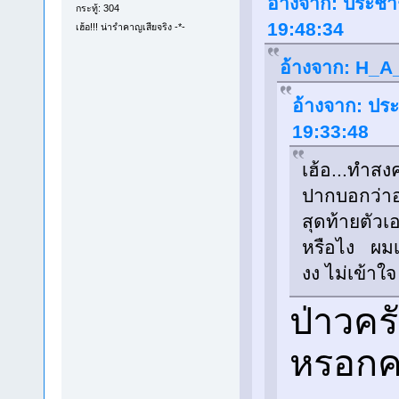
อ้างจาก: ประชา
กระทู้: 304
19:48:34
เฮ้อ!!! น่ารำคาญเสียจริง -*-
อ้างจาก: H_A_
อ้างจาก: ปร
19:33:48
เฮ้อ...ทำสง
ปากบอกว่าอ
สุดท้ายตัว
หรือไง ผมเ
งง ไม่เข้าใ
ป่าวคร
หรอกค