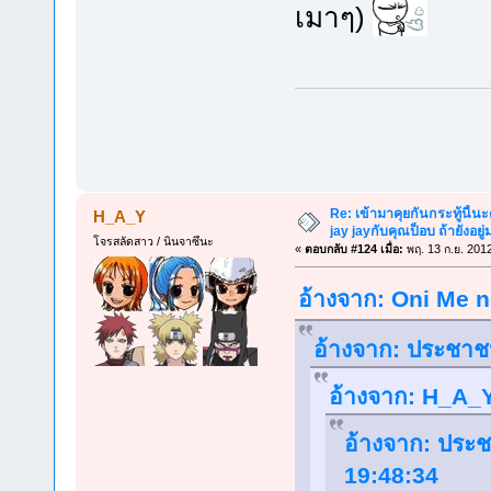
เมาๆ)
Re: เข้ามาคุยกันกระทู้นี้น
H_A_Y
jay jayกับคุณป็อบ ถ้ายังอยู่มา
โจรสลัดสาว / นินจาซึนะ
«
ตอบกลับ #124 เมื่อ:
พฤ. 13 ก.ย. 201
อ้างจาก: Oni Me n
อ้างจาก: ประชาชน
อ้างจาก: H_A_Y 
อ้างจาก: ประช
19:48:34