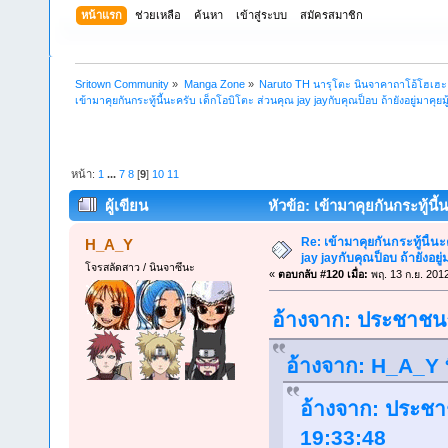
หน้าแรก
ช่วยเหลือ
ค้นหา
เข้าสู่ระบบ
สมัครสมาชิก
Sritown Community
»
Manga Zone
»
Naruto TH นารุโตะ นินจาคาถาโอ้โฮเฮ
เข้ามาคุยกันกระทู้นี้นะครับ เด็กโอบิโตะ ส่วนคุณ jay jayกับคุณป็อบ ถ้ายังอยู่มาคุยมู้
หน้า:
1
...
7
8
[
9
]
10
11
ผู้เขียน
หัวข้อ: เข้ามาคุยกันกระทู้นี้
(อ่าน 350797 ครั้ง)
Re: เข้ามาคุยกันกระทู้นี้น
H_A_Y
jay jayกับคุณป็อบ ถ้ายังอยู่มา
โจรสลัดสาว / นินจาซึนะ
«
ตอบกลับ #120 เมื่อ:
พฤ. 13 ก.ย. 201
อ้างจาก: ประชาชนธ
อ้างจาก: H_A_Y ท
อ้างจาก: ประชา
19:33:48