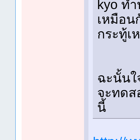
kyo ทำบ
เหมือนกั
กระทู้เห
ฉะนั้นใ
จะทดสอบผ
นี้