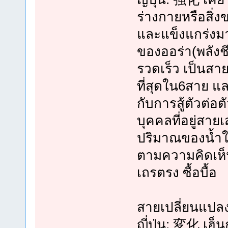
ร่างกายหรือสิ่
และแข็งแกร่งมาก
ของออร่า(พลังชีว
รวดเร็ว เป็นสาย
ที่สุดใน6สาย แล
กับการสู้ตัวต่อต
บุคคลที่อยู่สาย
ปริมาณของน้ำใน
ตามความคิดเห็น
เถรตรง ซื้อบื้อ
สายเปลี่ยนแปล
ญี่ปุ่น: 変化 เฮ็