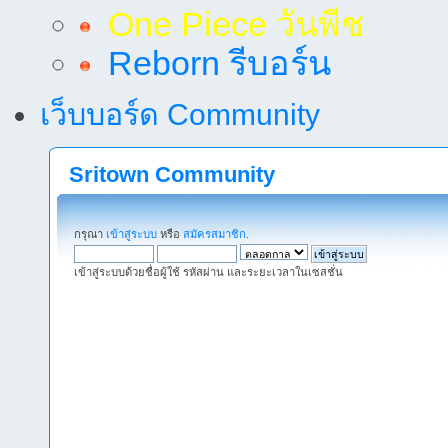
One Piece วันพีช
Reborn รีบอร์น
เว็บบอร์ด Community
Sritown Community
กรุณา
เข้าสู่ระบบ
หรือ
สมัครสมาชิก
.
เข้าสู่ระบบด้วยชื่อผู้ใช้ รหัสผ่าน และระยะเวลาในเซสชั่น