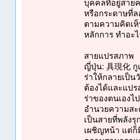
บุคคลที่อยู่สาย
หรือกระดาษที่ล
ตามความคิดเห็น
หลักการ ทำอะไ
สายแปรสภาพ
ญี่ปุ่น: 具現化 ก
ร่าให้กลายเป็นว
ต้องได้และแปรส
ร่าของตนเองไปใน
อำนวยความสะดว
เป็นสายที่พลัง
เผชิญหน้า แต่ก็