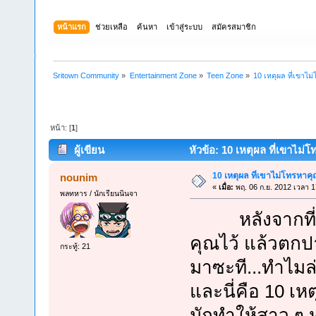
หน้าแรก
ช่วยเหลือ
ค้นหา
เข้าสู่ระบบ
สมัครสมาชิก
Sritown Community
»
Entertainment Zone
»
Teen Zone
»
10 เหตุผล ที่เขาไ
หน้า: [
1
]
ผู้เขียน
หัวข้อ: 10 เหตุผล ที่เขาไม่
10 เหตุผล ที่เขาไม่โทรหาค
nounim
«
เมื่อ:
พฤ. 06 ก.ย. 2012 เวลา 1
พลทหาร / นักเรียนนินจา
หลังจากที่คุณ
คุณไว้ แล้วตกป
กระทู้: 21
มาซะที...ทำไมล่
และนี่คือ 10 เห
มักทำให้สาว ๆ 