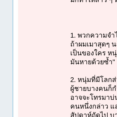
1. พวกความจำไ
ถ้าผมเมาสุดๆ นะ
เป็นของใคร หนุ่
มันหายด้วยซ้ำ"
2. หนุ่มที่มีโลกส
ผู้ชายบางคนก็ก
อาจจะโทรมาบ่นว
คนหนึ่งกล่าว 
สัปดาห์ถัดไป บ