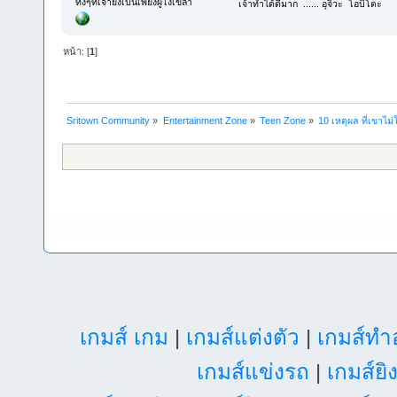
ทั้งๆที่เจ้ายังเป็นเพียงผู้โง่เขลา
เจ้าทำได้ดีมาก ...... อุจิวะ โอบิโตะ
หน้า: [
1
]
Sritown Community
»
Entertainment Zone
»
Teen Zone
»
10 เหตุผล ที่เขาไ
เกมส์ เกม
|
เกมส์แต่งตัว
|
เกมส์ท
เกมส์แข่งรถ
|
เกมส์ยิ