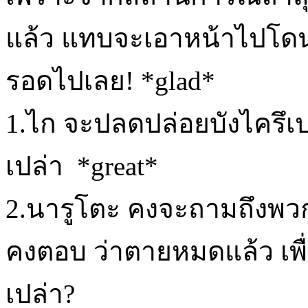
แล้ว แทบจะเอาหน้าไปโดนไ
รอดไปเลย! *glad*
1.ไก จะปลดปล่อยบังไครึเปล่
เปล่า *great*
2.นารูโตะ คงจะถามถึงพวก
คงตอบ ว่าตายหมดแล้ว เพื่
เปล่า?