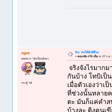
Re: จบได้ยังอิสึนะ
ngee
«
ตอบกลับ #76 เมื่อ:
ศ. 07 ก.ย.
พลทหาร / นักเรียนนินจา
จริงจังไรมากมา
กันบ้าง โทบิเป็น
เมื่อตัวเองว่าเป
กระทู้: 44
ที่ช่วงนั้นหลาย
ตะ มันก็แค่คำสบ
บ้างละ ติงคนเขี