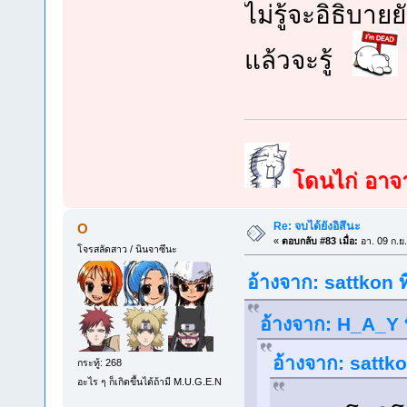
ไม่รู้จะอิธิบ
แล้วจะรู้
โดนไก่ อาจาร
Re: จบได้ยังอิสึนะ
O
«
ตอบกลับ #83 เมื่อ:
อา. 09 ก.ย
โจรสลัดสาว / นินจาซึนะ
อ้างจาก: sattkon ท
อ้างจาก: H_A_Y ท
อ้างจาก: sattko
กระทู้: 268
อะไร ๆ ก็เกิดขึ้นได้ถ้ามี M.U.G.E.N