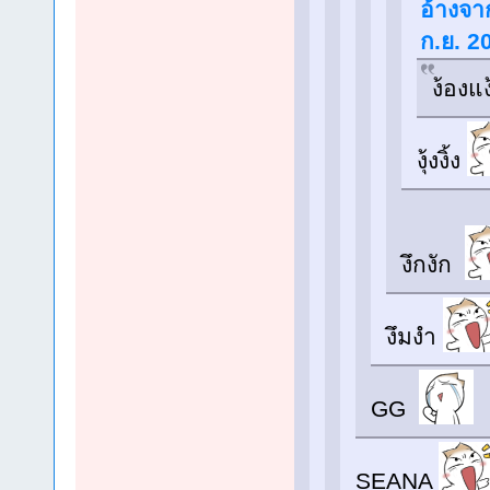
อ้างจาก
ก.ย. 2
ง้องแง
งุ้งงิ้ง
งึกงัก
งึมงำ
GG
SEANA