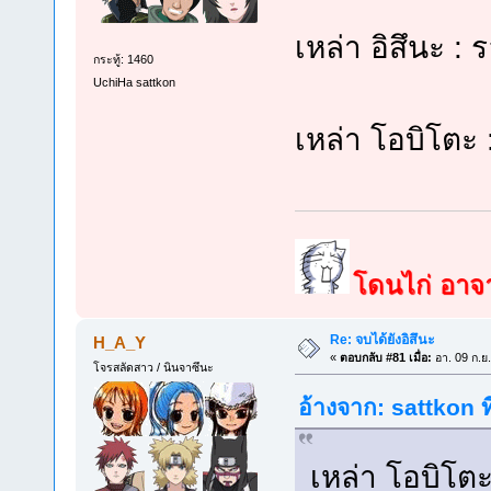
เหล่า อิสึนะ 
กระทู้: 1460
UchiHa sattkon
เหล่า โอบิโตะ 
โดนไก่ อาจาร
Re: จบได้ยังอิสึนะ
H_A_Y
«
ตอบกลับ #81 เมื่อ:
อา. 09 ก.ย
โจรสลัดสาว / นินจาซึนะ
อ้างจาก: sattkon ท
เหล่า โอบิโตะ