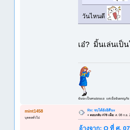
วันไหนดี
เอ๋? มิ้นเล่นเป
ฉันน่ะเป็นคนอ่อนแอ แต่เมื่อฉันผจญภัย 
Re: จบได้ยังอิสึนะ
mint1458
«
ตอบกลับ #78 เมื่อ:
ส. 08 ก.ย.
บุคคลทั่วไป
อ้างจาก: O ที่ ศ. 