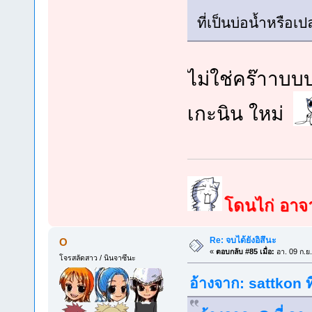
ที่เป็นบ่อน้ำหรือเ
ไม่ใช่คร๊าาบ
เกะนิน ใหม่
โดนไก่ อาจาร
Re: จบได้ยังอิสึนะ
O
«
ตอบกลับ #85 เมื่อ:
อา. 09 ก.ย
โจรสลัดสาว / นินจาซึนะ
อ้างจาก: sattkon ท