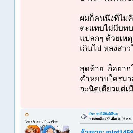
ผมก็คนนึงที่ไม่
ตะแทบไม่มีบทบาท
แปลกๆ ด้วยเหตุ
เกินไป หลงสาวโง
สุดท้าย ก็อยา
คำหยาบใครมาอ่
จะนิดเดียวแต่เม
Re: จบได้ยังอิสึนะ
O
«
ตอบกลับ #77 เมื่อ:
ศ. 07 ก.ย.
โจรสลัดสาว / นินจาซึนะ
อ้างจาก: mint1458 