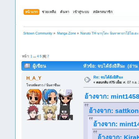
หน้าแรก
ช่วยเหลือ
ค้นหา
เข้าสู่ระบบ
สมัครสมาชิก
Sritown Community
»
Manga Zone
»
Naruto TH นารุโตะ นินจาคาถาโอ้โฮเฮ
หน้า:
1
...
4
5
[
6
]
7
ผู้เขียน
หัวข้อ: จบได้ยังอิสึนะ (อ่าน 
Re: จบได้ยังอิสึนะ
H_A_Y
«
ตอบกลับ #75 เมื่อ:
ศ. 07 ก.ย.
โจรสลัดสาว / นินจาซึนะ
อ้างจาก: mint1458 
อ้างจาก: sattkon 
อ้างจาก: mint14
อ้างจาก: KiraK