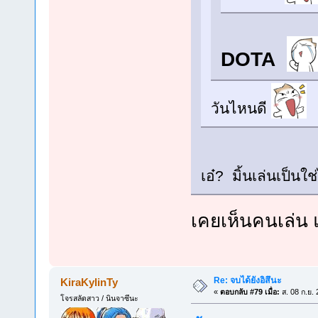
DOTA
วันไหนดี
เอ๋? มิ้นเล่นเป็นใ
เคยเห็นคนเล่น แ
Re: จบได้ยังอิสึนะ
KiraKylinTy
«
ตอบกลับ #79 เมื่อ:
ส. 08 ก.ย.
โจรสลัดสาว / นินจาซึนะ