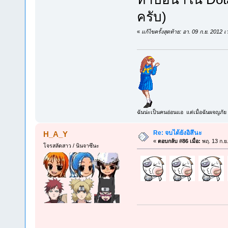
ครับ)
«
แก้ไขครั้งสุดท้าย: อา. 09 ก.ย. 2012
ฉันน่ะเป็นคนอ่อนแอ แต่เมื่อฉันผจญภัย 
Re: จบได้ยังอิสึนะ
H_A_Y
«
ตอบกลับ #86 เมื่อ:
พฤ. 13 ก.ย
โจรสลัดสาว / นินจาซึนะ