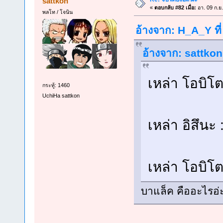
sattkon
«
ตอบกลับ #82 เมื่อ:
อา. 09 ก.ย
พลโท / โจนิน
อ้างจาก: H_A_Y ที่
อ้างจาก: sattkon
เหล่า โอบิโต
กระทู้: 1460
UchiHa sattkon
เหล่า อิสึน
เหล่า โอบิโ
บาแล็ค คืออะไรอ่