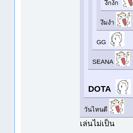
งึกงัก
งึมงำ
GG
SEANA
DOTA
วันไหนดี
เล่นไม่เป็น