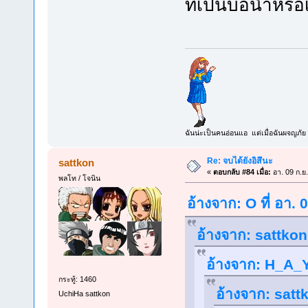
ที่เป็นบ่อน้ำหรื
ฉันน่ะเป็นคนอ่อนแอ แต่เมื่อฉันผจญภัย 
Re: จบได้ยังอิสึนะ
sattkon
«
ตอบกลับ #84 เมื่อ:
อา. 09 ก.ย
พลโท / โจนิน
อ้างจาก: O ที่ อา.
อ้างจาก: sattkon
อ้างจาก: H_A_Y 
กระทู้: 1460
อ้างจาก: sattk
UchiHa sattkon