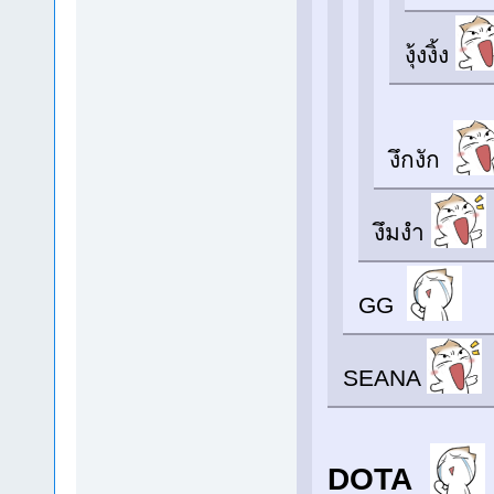
งุ้งงิ้ง
งึกงัก
งึมงำ
GG
SEANA
DOTA