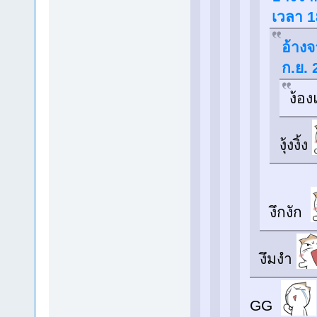
เวลา 1
อ้างจ
ก.ย.
ง้อง
งุ้งงิ้ง
งึกงัก
งึมงำ
GG