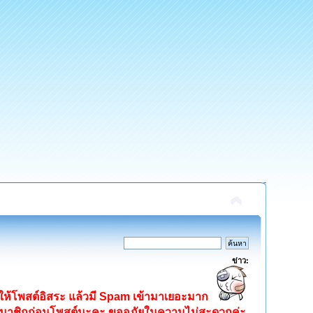
ข่าว:
ิดให้โพสต์อิสระ แล้วมี Spam เข้ามาเยอะมาก
ครสมาชิกก่อนโพสต์นะคะ ขออภัยในความไม่สะดวกค่ะ