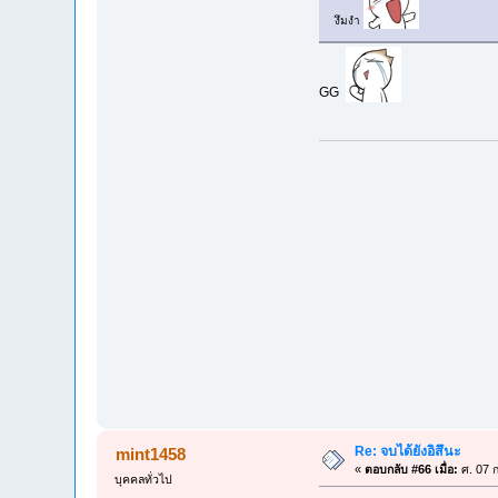
งึมงำ
GG
Re: จบได้ยังอิสึนะ
mint1458
«
ตอบกลับ #66 เมื่อ:
ศ. 07 ก
บุคคลทั่วไป