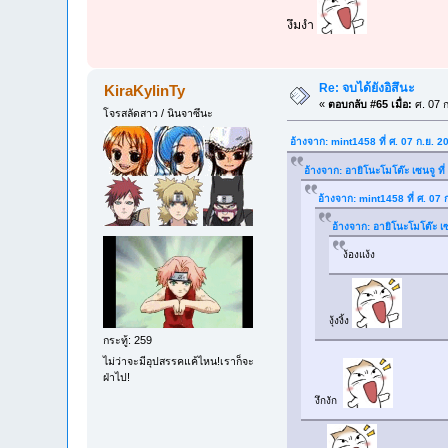
งึมงำ
Re: จบได้ยังอิสึนะ
KiraKylinTy
«
ตอบกลับ #65 เมื่อ:
ศ. 07 ก
โจรสลัดสาว / นินจาซึนะ
อ้างจาก: mint1458 ที่ ศ. 07 ก.ย. 
อ้างจาก: อายิโนะโมโต๊ะ เซนจู ที
อ้างจาก: mint1458 ที่ ศ. 07
อ้างจาก: อายิโนะโมโต๊ะ เซ
ง้องแง้ง
งุ้งงิ้ง
กระทู้: 259
ไม่ว่าจะมีอุปสรรคแค้ไหน!เราก็จะ
ฝ่าไป!
งึกงัก