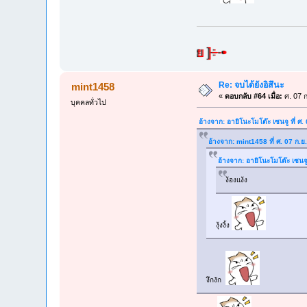
Re: จบได้ยังอิสึนะ
mint1458
«
ตอบกลับ #64 เมื่อ:
ศ. 07 ก
บุคคลทั่วไป
อ้างจาก: อายิโนะโมโต๊ะ เซนจู ที่ ศ
อ้างจาก: mint1458 ที่ ศ. 07 ก.
อ้างจาก: อายิโนะโมโต๊ะ เซนจู
ง้องแง้ง
งุ้งงิ้ง
งึกงัก