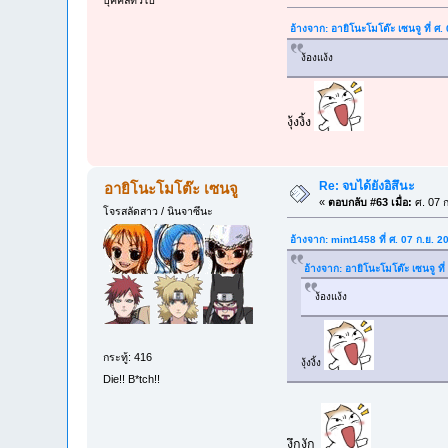
บุคคลทั่วไป
อ้างจาก: อายิโนะโมโต๊ะ เซนจู ที่ ศ
ง้องแง้ง
งุ้งงิ้ง
Re: จบได้ยังอิสึนะ
อายิโนะโมโต๊ะ เซนจู
«
ตอบกลับ #63 เมื่อ:
ศ. 07 ก
โจรสลัดสาว / นินจาซึนะ
อ้างจาก: mint1458 ที่ ศ. 07 ก.ย. 
อ้างจาก: อายิโนะโมโต๊ะ เซนจู ที
ง้องแง้ง
กระทู้: 416
งุ้งงิ้ง
Die!! B*tch!!
งึกงัก