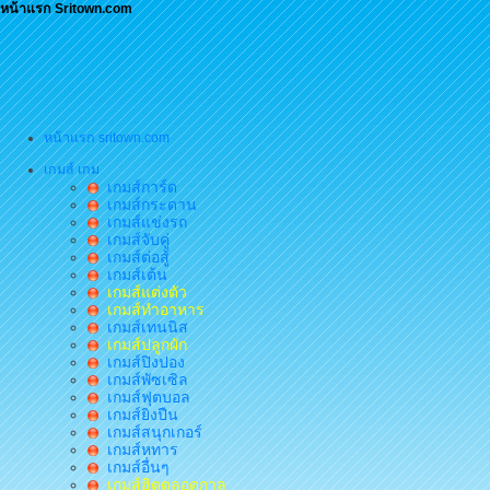
หน้าแรก Sritown.com
หน้าแรก sritown.com
เกมส์ เกม
เกมส์การ์ด
เกมส์กระดาน
เกมส์แข่งรถ
เกมส์จับคู่
เกมส์ต่อสู้
เกมส์เต้น
เกมส์แต่งตัว
เกมส์ทำอาหาร
เกมส์เทนนิส
เกมส์ปลูกผัก
เกมส์ปิงปอง
เกมส์พัซเซิล
เกมส์ฟุตบอล
เกมส์ยิงปืน
เกมส์สนุกเกอร์
เกมส์หทาร
เกมส์อื่นๆ
เกมส์ฮิตตลอดกาล