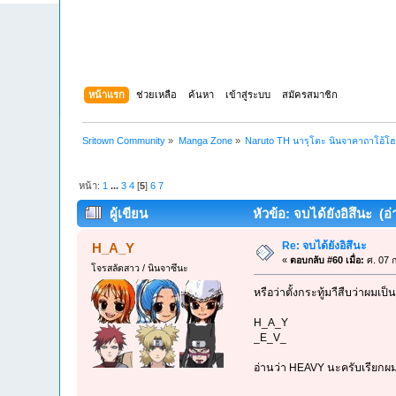
หน้าแรก
ช่วยเหลือ
ค้นหา
เข้าสู่ระบบ
สมัครสมาชิก
Sritown Community
»
Manga Zone
»
Naruto TH นารุโตะ นินจาคาถาโอ้โ
หน้า:
1
...
3
4
[
5
]
6
7
ผู้เขียน
หัวข้อ: จบได้ยังอิสึนะ (อ่
Re: จบได้ยังอิสึนะ
H_A_Y
«
ตอบกลับ #60 เมื่อ:
ศ. 07 ก
โจรสลัดสาว / นินจาซึนะ
หรือว่าตั้งกระทู้มาืสืบว่าผมเป
H_A_Y
_E_V_
อ่านว่า HEAVY นะครับเรียกผ