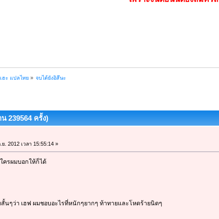
ฮเฮะ แปลไทย
»
จบได้ยังอิสึนะ
าน 239564 ครั้ง)
.ย. 2012 เวลา 15:55:14 »
็นใครผมบอกให้ก็ได้
มสั้นๆว่า เฮฟ ผมชอบอะไรที่หนักๆยากๆ ท้าทายและโหดร้ายนิดๆ