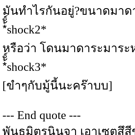
มันทำไรกันอยู่?ขนาดมาดา
*้ั์shock2*
หรือว่า โดนมาดาระมาระ
*้ั์shock3*
[ขำๆกับมู้นี้นะคร๊าบบ]
--- End quote ---
พันธมิตรนินจา เอาเซตสึสีข