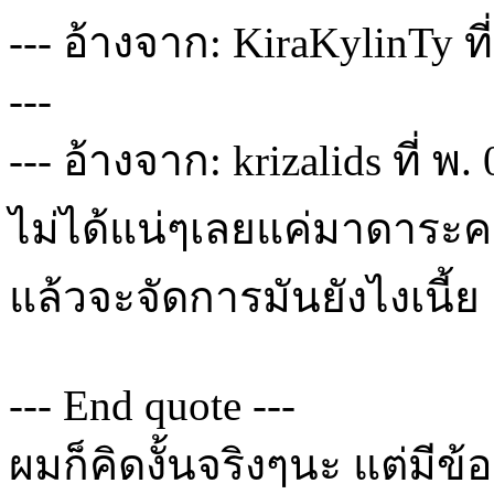
--- อ้างจาก: KiraKylinTy ที
---
--- อ้างจาก: krizalids ที่ พ
ไม่ได้แน่ๆเลยแค่มาดาระคน
แล้วจะจัดการมันยังไงเนี้ย
--- End quote ---
ผมก็คิดงั้นจริงๆนะ แต่มีข