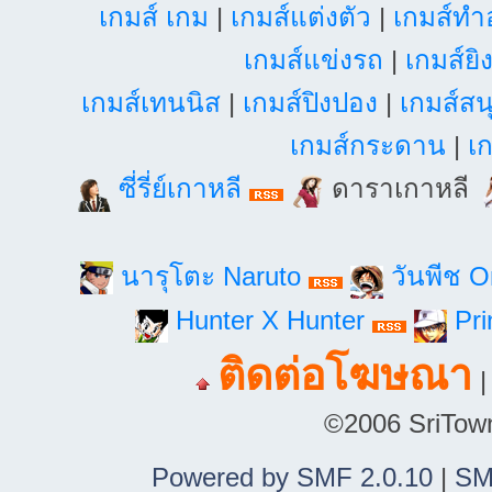
เกมส์ เกม
|
เกมส์แต่งตัว
|
เกมส์ท
เกมส์แข่งรถ
|
เกมส์ยิ
เกมส์เทนนิส
|
เกมส์ปิงปอง
|
เกมส์สน
เกมส์กระดาน
|
เก
ซี่รี่ย์เกาหลี
ดาราเกาหลี
นารุโตะ Naruto
วันพีช 
Hunter X Hunter
Pri
ติดต่อโฆษณา
©2006 SriTown.
Powered by SMF 2.0.10
|
SM