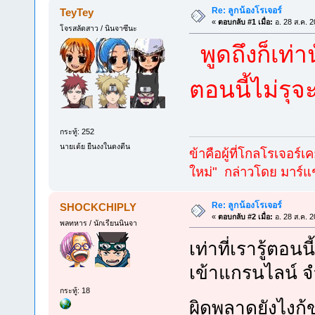
Re: ลูกน้องโรเจอร์
TeyTey
«
ตอบกลับ #1 เมื่อ:
อ. 28 ส.ค. 2
โจรสลัดสาว / นินจาซึนะ
พูดถึงก็เท่
ตอนนี้ไม่รุจะ
กระทู้: 252
นายเต้ย ยืนงงในดงตีน
ข้าคือผู้ที่โกลโรเจอร์เ
ใหม่" กล่าวโดย มาร์แช
Re: ลูกน้องโรเจอร์
SHOCKCHIPLY
«
ตอบกลับ #2 เมื่อ:
อ. 28 ส.ค. 2
พลทหาร / นักเรียนนินจา
เท่าที่เรารู้ตอนนี
เข้าแกรนไลน์ จำ
กระทู้: 18
ผิดพลาดยังไงก้