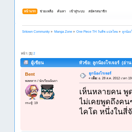
หน้าแรก
ช่วยเหลือ
ค้นหา
เข้าสู่ระบบ
สมัครสมาชิก
Sritown Community
»
Manga Zone
»
One Piece TH วันพีช แปลไทย
»
ลูกน้อง
หน้า: [
1
]
2
ผู้เขียน
หัวข้อ: ลูกน้องโรเจอร์ (อ่าน 
ลูกน้องโรเจอร์
Bent
«
เมื่อ:
อ. 28 ส.ค. 2012 เวลา 19
พลทหาร / นักเรียนนินจา
เห็นหลายคน พูดถ
ไม่เคยพูดถึงคนๆ
กระทู้: 19
ไคโด หนึ่งในสี่