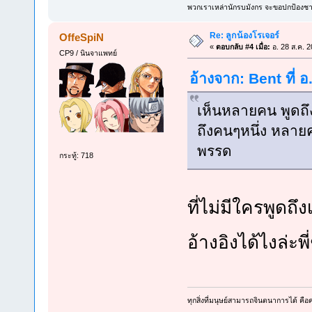
พวกเราเหล่านักรบมังกร จะขอปกป้องชาว
Re: ลูกน้องโรเจอร์
OffeSpiN
«
ตอบกลับ #4 เมื่อ:
อ. 28 ส.ค. 2
CP9 / นินจาแพทย์
อ้างจาก: Bent ที่ 
เห็นหลายคน พูดถึง
ถึงคนๆหนึ่ง หลายคน
พรรด
กระทู้: 718
ที่ไม่มีใครพูดถึ
อ้างอิงได้ไงล่ะพ
ทุกสิ่งที่มนุษย์สามารถจินตนาการได้ คือคว