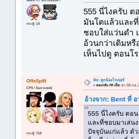
พลทหาร / นักเรียนนินจา
555 นี่ไงครับ 
มันโตแล้วและที
กระทู้: 19
ชอบใส่แว่นดำ แต
อ้วนกว่าเดิมหรือย
เห็นไปดู ตอนโร
Re: ลูกน้องโรเจอร์
OffeSpiN
«
ตอบกลับ #8 เมื่อ:
อา. 02 ก.ย. 
CP9 / นินจาแพทย์
อ้างจาก: Bent ที่ 
555 นี่ไงครับ ตอน
และที่ชอบมาเล่นง
ปัจจุบันแก่แล้ว ตั
กระทู้: 718