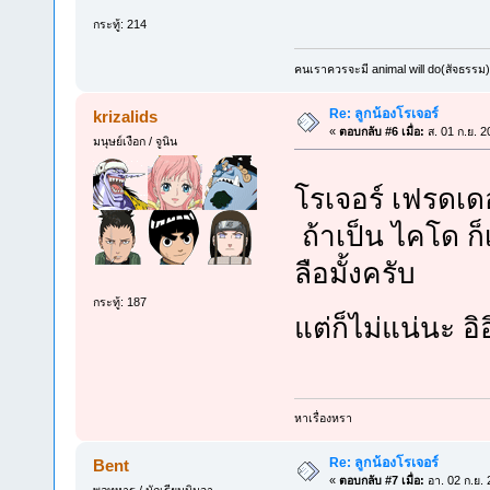
กระทู้: 214
คนเราควรจะมี animal will do(สัจธรรม)
Re: ลูกน้องโรเจอร์
krizalids
«
ตอบกลับ #6 เมื่อ:
ส. 01 ก.ย. 2
มนุษย์เงือก / จูนิน
โรเจอร์ เฟรดเดอ
ถ้าเป็น ไคโด ก
ลือมั้งครับ
กระทู้: 187
แต่ก็ไม่แน่นะ อิ
หาเรื่องหรา
Re: ลูกน้องโรเจอร์
Bent
«
ตอบกลับ #7 เมื่อ:
อา. 02 ก.ย. 