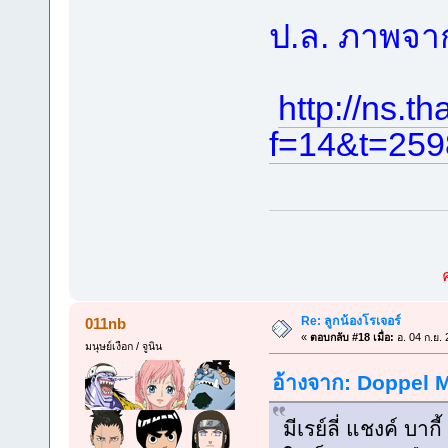
ป.ล. ภาพจาก
http://ns.t
f=14&t=259
Re: ลูกน้องโรเจอร์
011nb
«
ตอบกลับ #18 เมื่อ:
อ. 04 ก.ย.
มนุษย์เงือก / จูนิน
อ้างจาก: Doppel M
มีเรย์ลี่ แชงค์ บา