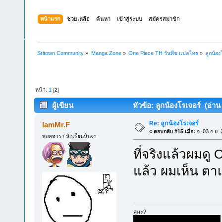
หน้าแรก
ช่วยเหลือ
ค้นหา
เข้าสู่ระบบ
สมัครสมาชิก
Sritown Community
»
Manga Zone
»
One Piece TH วันพีช แปลไทย
»
ลูกน้อง
หน้า:
1
[
2
]
ผู้เขียน
หัวข้อ: ลูกน้องโรเจอร์ (อ่าน 
Re: ลูกน้องโรเจอร์
IamMr.F
«
ตอบกลับ #15 เมื่อ:
จ. 03 ก.ย.
พลทหาร / นักเรียนนินจา
ที่จริงแล้วผมด
แล้ว ผมเห็น ตา
คุมะ?