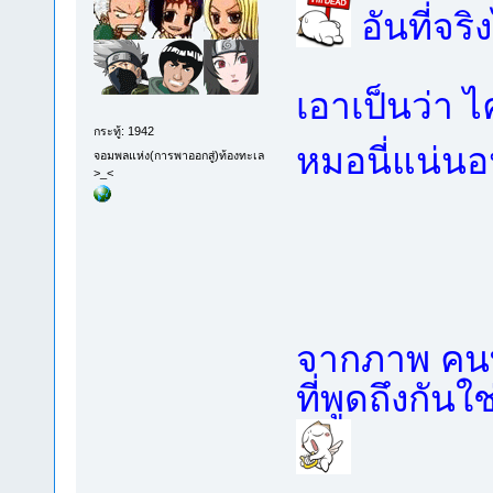
อันที่จร
เอาเป็นว่า ไ
กระทู้: 1942
หมอนี่แน่น
จอมพลแห่ง(การพาออกสู่)ท้องทะเล
>_<
จากภาพ คนท
ที่พูดถึงกันใ