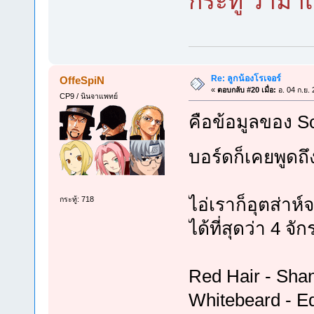
กระทู้ ว่าม
Re: ลูกน้องโรเจอร์
OffeSpiN
«
ตอบกลับ #20 เมื่อ:
อ. 04 ก.ย.
CP9 / นินจาแพทย์
คือข้อมูลของ Sco
บอร์ดก็เคยพูดถ
ไอ่เราก็อุตส่าห
กระทู้: 718
ได้ที่สุดว่า 4 จั
Red Hair - Sha
Whitebeard - 