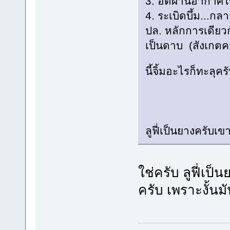
3. อัดผ่านอากาศ
4. ระเบิดบึ้ม...กล
ปล. หลักการเดียว
เป็นดาบ (สังเกตค
นี้จิ้มอะไรก็ทะลุคร
ลูฟี่เป็นยางครับเข
ใช่ครับ ลูฟี่เป็
ครับ เพราะงั้นม