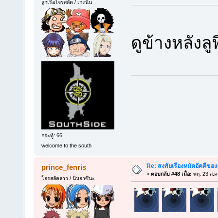
ลูกเรือโจรสลัด / เกะนิน
ดูข้างหลังลูฟ
กระทู้: 66
welcome to the south
Re: สงสัยเรื่องหมัดอัคคีของลู
prince_fenris
«
ตอบกลับ #48 เมื่อ:
พฤ. 23 ส.ค
โจรสลัดสาว / นินจาซึนะ