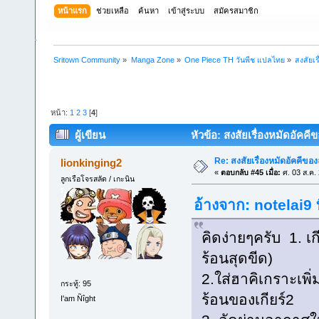
หน้าแรก
ช่วยเหลือ
ค้นหา
เข้าสู่ระบบ
สมัครสมาชิก
Sritown Community
»
Manga Zone
»
One Piece TH วันพีช แปลไทย
»
สงสัยเร
หน้า:
1
2
3
[
4
]
ผู้เขียน
หัวข้อ: สงสัยเรื่องหมัดอัคคีข
Re: สงสัยเรื่องหมัดอัคคีของลู
lionkinging2
«
ตอบกลับ #45 เมื่อ:
ศ. 03 ส.ค.
ลูกเรือโจรสลัด / เกะนิน
อ้างจาก: notelai9 
คิดง่ายๆครับ 1. 
ร้อนสุดขีด)
2.ใส่ฮาคิเกราะเพ
กระทู้: 95
ร้อนของเกียร์2
I'am Ñîght