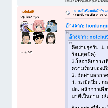
There is nothing either good or bad b
Re: สงสัยเรื่องหมัดอัคคีของลู
notelai9
«
ตอบกลับ #46 เมื่อ:
อา. 05 ส.ค
มนุษย์เงือก / จูนิน
อ้างจาก: lionkingi
อ้างจาก: notelai9
คิดง่ายๆครับ 1.
กระทู้: 108
ร้อนสุดขีด)
2.ใส่ฮาคิเกราะเ
ความร้อนของเกี
3. อัดผ่านอากา
4. ระเบิดบึ้ม...ก
ปล. หลักการเดี
มาตีเป็นดาบ (ส