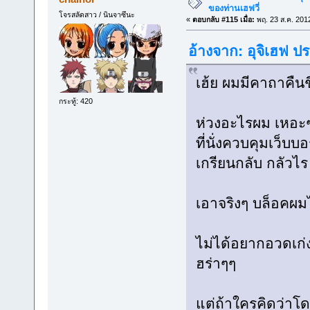
ของท่านเฮฟวี่
โจรสลัดสาว / นินจาซึนะ
«
ตอบกลับ #115 เมื่อ:
พฤ. 23 ส.ค. 201
อ้างจาก: อุจิเฮฟ ป
เฮ้ย ผมมีคาถาคืน
กระทู้: 420
ห่วงอะไรผม เหอะๆ
ที่นั่งควบคุมเว็บบ
เกรียนกลับ กลัวไร
เอาจริงๆ บล็อคผม
ไม่ได้อยากอวดเก่งน
ฮร่าๆๆ
แต่ถ้าใครคิดว่า