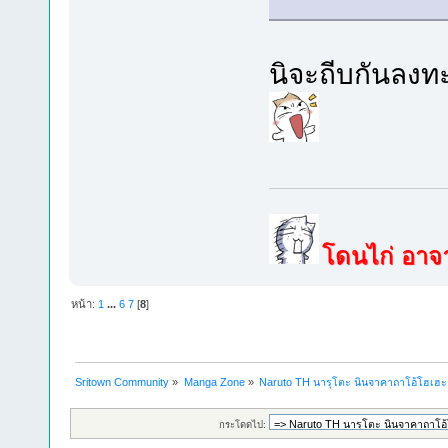
นิจะถีบกันลงทะเ
โดนไก่ อาจาร
หน้า:
1
...
6
7
[
8
]
Sritown Community
»
Manga Zone
»
Naruto TH นารุโตะ นินจาคาถาโอ้โฮเฮ
กระโดดไป: