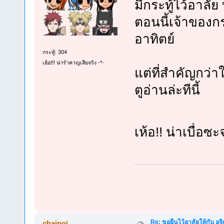
มีกระทู้ไว้อาลัย
ตอนนี้เจ้าของกร
อาทิตย์
กระทู้: 304
เฮ้อ!!! น่ารำคาญเสียจริง -*-
แต่ที่สำคัญกว่า
ตูอ่านล่ะทีนี้
เห้อ!! น่าเบื่อซะ
Re: ขอยืนไว้อาลัยให้กับ อุจิ
chainoi