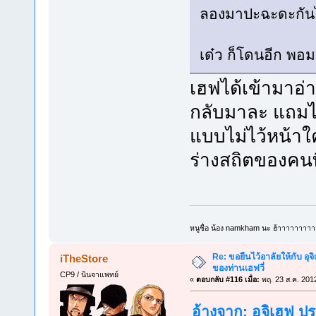
ลองมาปะฉะดะกัน
เด๋ว ก็โดนอีก พอมา
เฮฟได้เข้ามาอ่
กลับมาละ แถมไอ
แบบไม่ไว้หน้าใค
ร่างสถิตของคนท
หนูชื่อ น้อง namkham นะ ฮ้าาาาาาาาา
Re: ขอยืนไว้อาลัยให้กับ อุจิ
iTheStore
ของท่านเฮฟวี่
CP9 / นินจาแพทย์
«
ตอบกลับ #116 เมื่อ:
พฤ. 23 ส.ค. 201
อ้างจาก: อุจิเฮฟ ป