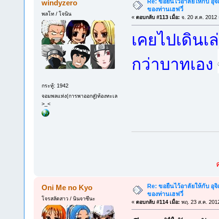
Re: ขอยืนไว้อาลัยให้กับ อุจิ
windyzero
ของท่านเฮฟวี่
พลโท / โจนิน
«
ตอบกลับ #113 เมื่อ:
จ. 20 ส.ค. 2012 
เคยไปเดินเล
กว่าบาทเอง
กระทู้: 1942
จอมพลแห่ง(การพาออกสู่)ท้องทะเล
>_<
Re: ขอยืนไว้อาลัยให้กับ อุจิ
Oni Me no Kyo
ของท่านเฮฟวี่
โจรสลัดสาว / นินจาซึนะ
«
ตอบกลับ #114 เมื่อ:
พฤ. 23 ส.ค. 201