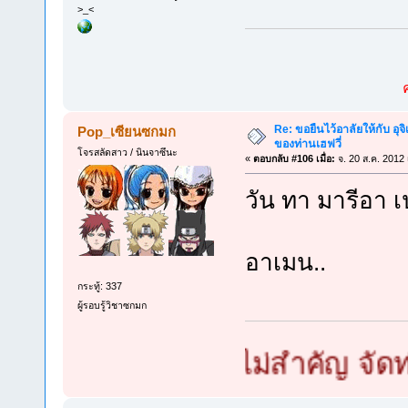
>_<
Re: ขอยืนไว้อาลัยให้กับ อุจิ
Pop_เซียนซกมก
ของท่านเฮฟวี่
โจรสลัดสาว / นินจาซึนะ
«
ตอบกลับ #106 เมื่อ:
จ. 20 ส.ค. 2012 
วัน ทา มารีอา เ
อาเมน..
กระทู้: 337
ผู้รอบรู้วิชาซกมก
กมก เล็กใหญ่ไม่สำคัญ จัดท่ายาก