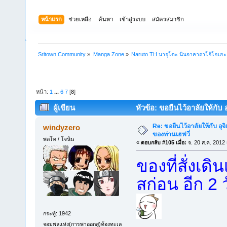
หน้าแรก
ช่วยเหลือ
ค้นหา
เข้าสู่ระบบ
สมัครสมาชิก
Sritown Community
»
Manga Zone
»
Naruto TH นารุโตะ นินจาคาถาโอ้โฮเฮ
หน้า:
1
...
6
7
[
8
]
ผู้เขียน
หัวข้อ: ขอยืนไว้อาลัยให้กับ อ
Re: ขอยืนไว้อาลัยให้กับ อุจิ
windyzero
ของท่านเฮฟวี่
พลโท / โจนิน
«
ตอบกลับ #105 เมื่อ:
จ. 20 ส.ค. 2012 
ของที่สั่งเดิ
สก่อน อีก 2 
กระทู้: 1942
จอมพลแห่ง(การพาออกสู่)ท้องทะเล