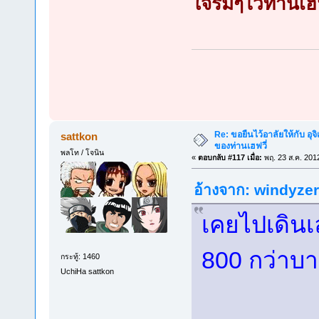
ใจร่มๆไว้ท่านเ
Re: ขอยืนไว้อาลัยให้กับ อุจิ
sattkon
ของท่านเฮฟวี่
พลโท / โจนิน
«
ตอบกลับ #117 เมื่อ:
พฤ. 23 ส.ค. 201
อ้างจาก: windyzero
เคยไปเดินเล
800 กว่าบ
กระทู้: 1460
UchiHa sattkon