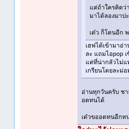
แต่ถ้าใครคิด
มาได้ลองมาปะ
เด๋ว ก็โดนอีก พ
เฮฟได้เข้ามาอ่
ละ แถมไอpop เซ
แต่ที่น่ากลัวไม่
เกรียนโดยละม่อ
อ่านทุกวันครับ ชา
อดทนได้
เด๋วขออดทนอีกหน