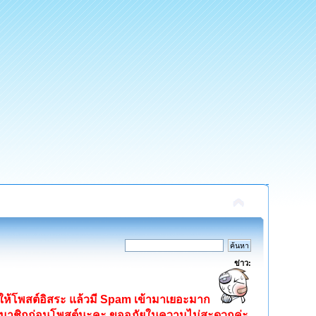
ข่าว:
ิดให้โพสต์อิสระ แล้วมี Spam เข้ามาเยอะมาก
ครสมาชิกก่อนโพสต์นะคะ ขออภัยในความไม่สะดวกค่ะ