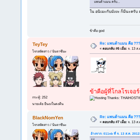
เเพนด้าเเมน ครับ...
ใน อนิเมะกับมังงะ ก็มีนะครับ 
ข้าคือ god
Re: แพนด้าแมน คือ ??
TeyTey
«
ตอบกลับ #6 เมื่อ:
จ. 13 ส.
โจรสลัดสาว / นินจาซึนะ
ข้าคือผู้ที่โกลโรเจอ
กระทู้: 252
นายเต้ย ยืนงงในดงตีน
Re: แพนด้าแมน คือ ??
BlackNomYen
«
ตอบกลับ #7 เมื่อ:
จ. 13 ส.
โจรสลัดสาว / นินจาซึนะ
อ้างจาก: 011nb ที่ จ. 13 ส.ค. 201