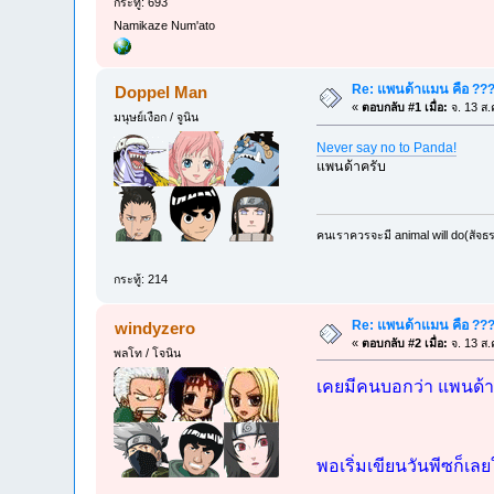
กระทู้: 693
Namikaze Num'ato
Re: แพนด้าแมน คือ ??
Doppel Man
«
ตอบกลับ #1 เมื่อ:
จ. 13 ส.
มนุษย์เงือก / จูนิน
Never say no to Panda!
แพนด้าครับ
คนเราควรจะมี animal will do(สัจธ
กระทู้: 214
Re: แพนด้าแมน คือ ??
windyzero
«
ตอบกลับ #2 เมื่อ:
จ. 13 ส.
พลโท / โจนิน
เคยมีคนบอกว่า แพนด้าแ
พอเริ่มเขียนวันพีซก็เ