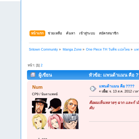
หน้าแรก
ช่วยเหลือ
ค้นหา
เข้าสู่ระบบ
สมัครสมาชิก
Sritown Community
»
Manga Zone
»
One Piece TH วันพีช แปลไทย
»
แพ
หน้า: [
1
]
2
ผู้เขียน
หัวข้อ: แพนด้าแมน คือ ??
แพนด้าแมน คือ ????
Num
«
เมื่อ:
จ. 13 ส.ค. 2012 เวล
CP9 / นินจาแพทย์
คือผมเห็นหลายๆ ฉาก และก้ นำ
คับ