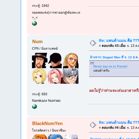
กระทู้: 1942
จอมพลแห่ง(การพาออกสู่)ท้องทะเล
>_<
Re: แพนด้าแมน คือ ??
Num
«
ตอบกลับ #3 เมื่อ:
จ. 13 ส.
CP9 / นินจาแพทย์
อ้างจาก: Doppel Man ที่ จ. 13 ส.ค
Never say no to Panda!
แพนด้าครับ
ผมไม่รู้ว่าท่านจะเล่นเอาฮาหร
กระทู้: 693
Namikaze Num'ato
Re: แพนด้าแมน คือ ??
BlackNomYen
«
ตอบกลับ #4 เมื่อ:
จ. 13 ส.
โจรสลัดสาว / นินจาซึนะ