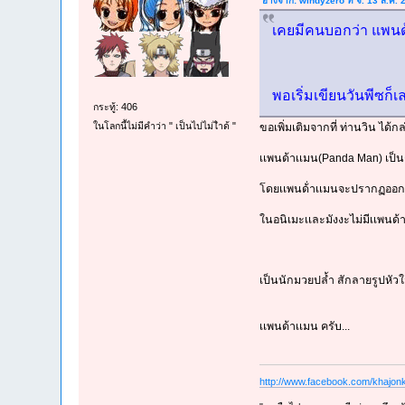
อ้างจาก: windyzero ที่ จ. 13 ส.ค.
เคยมีคนบอกว่า แพนด้
พอเริ่มเขียนวันพีซก
กระทู้: 406
ในโลกนี้ไม่มีคำว่า " เป็นไปไม่ไำด้ "
ขอเพิ่มเติมจากที่ ท่านวิน ได้
เเพนด้าเเมน(Panda Man) เป็นตั
โดยเเพนด้่าเเมนจะปรากฏออกมาฉ
ในอนิเมะเเละมังงะไม่มีเเพนด้า
เป็นนักมวยปล้ำ สักลายรูปหัวใจ
เเพนด้าเเมน ครับ...
http://www.facebook.com/khajonk