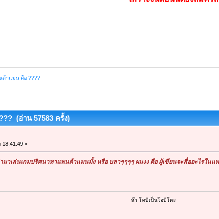
นด้าแมน คือ ????
?? (อ่าน 57583 ครั้ง)
า 18:41:49 »
มาเล่นเกมปริศนาหาแพนด้าแมนมั้ง หรือ บลาๆๆๆๆ ผมงง คือ ผู้เขียนจะสื่ออะไรในแพ
ห๊า โทบิเป็นโอบิโตะ