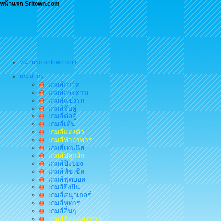
หน้าแรก Sritown.com
หน้าแรก sritown.com
เกมส์ เกม
เกมส์การ์ด
เกมส์กระดาน
เกมส์แข่งรถ
เกมส์จับคู่
เกมส์ต่อสู้
เกมส์เต้น
เกมส์แต่งตัว
เกมส์ทำอาหาร
เกมส์เทนนิส
เกมส์ปลูกผัก
เกมส์ปิงปอง
เกมส์พัซเซิล
เกมส์ฟุตบอล
เกมส์ยิงปืน
เกมส์สนุกเกอร์
เกมส์หทาร
เกมส์อื่นๆ
เกมส์ฮิตตลอดกาล