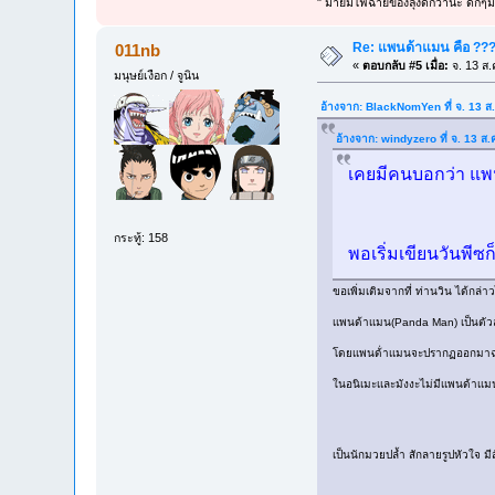
" มายืมไฟฉายของลุงดีกว่านะ ดึกๆมั
Re: แพนด้าแมน คือ ??
011nb
«
ตอบกลับ #5 เมื่อ:
จ. 13 ส.
มนุษย์เงือก / จูนิน
อ้างจาก: BlackNomYen ที่ จ. 13 ส
อ้างจาก: windyzero ที่ จ. 13 ส
เคยมีคนบอกว่า แพน
กระทู้: 158
พอเริ่มเขียนวันพี
ขอเพิ่มเติมจากที่ ท่านวิน ได้กล่
เเพนด้าเเมน(Panda Man) เป็นตัวละ
โดยเเพนด้่าเเมนจะปรากฏออกมาฉากท
ในอนิเมะเเละมังงะไม่มีเเพนด้าเเม
เป็นนักมวยปล้ำ สักลายรูปหัวใจ มี