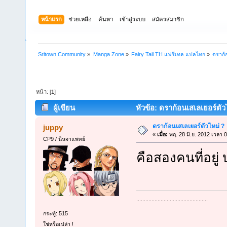
หน้าแรก
ช่วยเหลือ
ค้นหา
เข้าสู่ระบบ
สมัครสมาชิก
Sritown Community
»
Manga Zone
»
Fairy Tail TH แฟรี่เทล แปลไทย
»
ดราก้
หน้า: [
1
]
ผู้เขียน
หัวข้อ: ดราก้อนเสเลเยอร์ตัวไ
ดราก้อนเสเลเยอร์ตัวไหม่ ?
juppy
«
เมื่อ:
พฤ. 28 มิ.ย. 2012 เวลา 
CP9 / นินจาแพทย์
คือสองคนที่อยู่
...............................................
กระทู้: 515
ใช่หรือเปล่า !