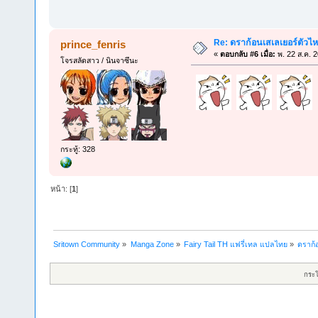
Re: ดราก้อนเสเลเยอร์ตัวไห
prince_fenris
«
ตอบกลับ #6 เมื่อ:
พ. 22 ส.ค. 
โจรสลัดสาว / นินจาซึนะ
กระทู้: 328
หน้า: [
1
]
Sritown Community
»
Manga Zone
»
Fairy Tail TH แฟรี่เทล แปลไทย
»
ดราก้
กระ