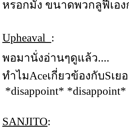
หรอกมั้ง ขนาดพวกลูฟี่เองก
Upheaval_
:
พอมานั่งอ่านๆดูแล้ว....
ทำไมAceเกี่ยวข้องกับSเยอ
*disappoint* *disappoint*
SANJITO
: