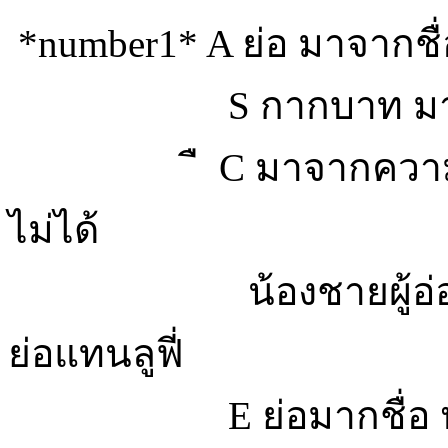
*number1* A ย่อ มาจากชื่
S กากบาท มาจาก ช
ื C มาจากความหมาย
ไม่ได้
น้องชายผู้อ่อนแอหรื
ย่อแทนลูฟี่
E ย่อมากชื่อ หนวด