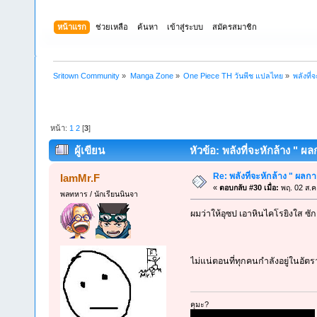
หน้าแรก
ช่วยเหลือ
ค้นหา
เข้าสู่ระบบ
สมัครสมาชิก
Sritown Community
»
Manga Zone
»
One Piece TH วันพีช แปลไทย
»
พลังที่
หน้า:
1
2
[
3
]
ผู้เขียน
หัวข้อ: พลังที่จะหักล้าง " ผล
Re: พลังที่จะหักล้าง " ผลกาส
IamMr.F
«
ตอบกลับ #30 เมื่อ:
พฤ. 02 ส.ค
พลทหาร / นักเรียนนินจา
ผมว่าให้อุซป เอาหินไคโรยิงใส ซัก
ไม่แน่ตอนที่ทุกคนกำลังอยู่ในอัต
คุมะ?