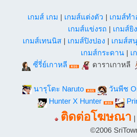
เกมส์ เกม
|
เกมส์แต่งตัว
|
เกมส์ท
เกมส์แข่งรถ
|
เกมส์ยิ
เกมส์เทนนิส
|
เกมส์ปิงปอง
|
เกมส์สน
เกมส์กระดาน
|
เก
ซี่รี่ย์เกาหลี
ดาราเกาหลี
นารุโตะ Naruto
วันพีช 
Hunter X Hunter
Pri
ติดต่อโฆษณา
©2006 SriTown.