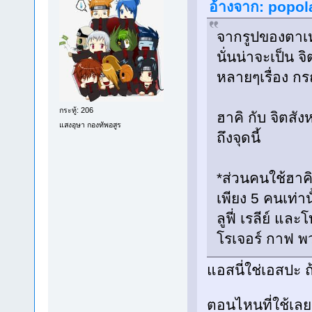
อ้างจาก: popola
จากรูปของตาเหย
นั่นน่าจะเป็น 
หลายๆเรื่อง กร
กระทู้: 206
ฮาคิ กับ จิตสัง
แสงอุษา กองทัพอสูร
ถึงจุดนี้
*ส่วนคนใช้ฮาคิ
เพียง 5 คนเท่า
ลูฟี่ เรลีย์ แล
โรเจอร์ กาฟ พว
แอสนี่ใช่เอสปะ ถ
ตอนไหนที่ใช้เล