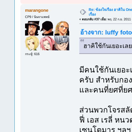
Re: ข้องใจเรื่อง ฮาคิใน On
marangone
เรื่อง
CP9 / นินจาแพทย์
«
ตอบกลับ #37 เมื่อ:
พฤ. 22 ก.ย. 2011 
อ้างจาก: luffy fot
ฮาคิใช้กันเยอะเลยม
กระทู้: 616
มีคนใช้กันเยอะ
ครับ สำหรับกองท
และคนที่ยศที่ยศ
ส่วนพวกโจรสลัด
ฟี่ เอส เรลี่ 
เซนโตมารุ ฯลฯ