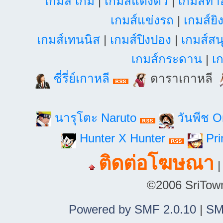
เกมส์ เกม
|
เกมส์แต่งตัว
|
เกมส์ท
เกมส์แข่งรถ
|
เกมส์ยิ
เกมส์เทนนิส
|
เกมส์ปิงปอง
|
เกมส์สน
เกมส์กระดาน
|
เก
ซี่รี่ย์เกาหลี
ดาราเกาหลี
นารุโตะ Naruto
วันพีช 
Hunter X Hunter
Pri
ติดต่อโฆษณา
©2006 SriTown.
Powered by SMF 2.0.10
|
SM