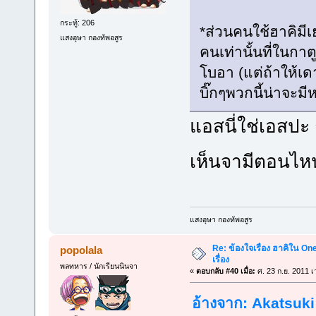
กระทู้: 206
*ส่วนคนใช้ฮาคิมีเ
แสงอุษา กองทัพอสูร
คนเท่านั้นที่ในกา
โบอา (แต่ถ้าให้เด
บิ๊กๆพวกนี้น่าจะมี
แอสนี่ใช่เอสปะ 
เห็นจามีตอนไหน
แสงอุษา กองทัพอสูร
Re: ข้องใจเรื่อง ฮาคิใน On
popolala
เรื่อง
พลทหาร / นักเรียนนินจา
«
ตอบกลับ #40 เมื่อ:
ศ. 23 ก.ย. 2011 เ
อ้างจาก: Akatsuki 