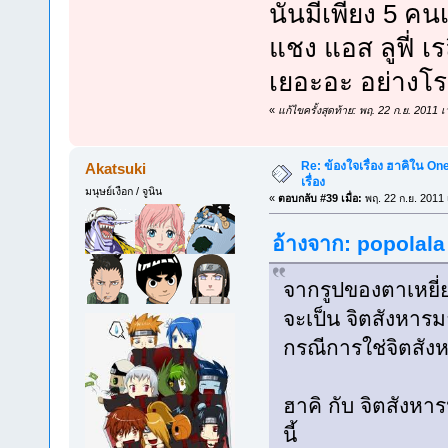
นั่นมีเพียง 5 ค
แชง แอส ลูฟี่ เร
เยอะอะ อย่างโร
«
แก้ไขครั้งสุดท้าย: พฤ. 22 ก.ย. 2011
Re: ข้องใจเรื่อง ฮาคิใน On
Akatsuki
เรื่อง
มนุษย์เงือก / จูนิน
«
ตอบกลับ #39 เมื่อ:
พฤ. 22 ก.ย. 2011 
อ้างจาก: popolala 
จากรูปของตาเหยี่ยว
จะเป็น จิตสังหารม
กรณีการใช่จิตสัง
ฮาคิ กับ จิตสังหาร
นี้