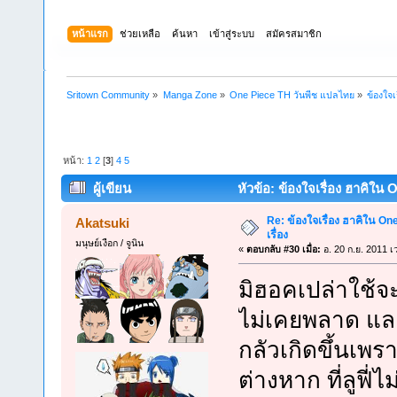
หน้าแรก
ช่วยเหลือ
ค้นหา
เข้าสู่ระบบ
สมัครสมาชิก
Sritown Community
»
Manga Zone
»
One Piece TH วันพีช แปลไทย
»
ข้องใจเ
หน้า:
1
2
[
3
]
4
5
ผู้เขียน
หัวข้อ: ข้องใจเรื่อง ฮาคิใน 
Re: ข้องใจเรื่อง ฮาคิใน On
Akatsuki
เรื่อง
มนุษย์เงือก / จูนิน
«
ตอบกลับ #30 เมื่อ:
อ. 20 ก.ย. 2011 เ
มิฮอคเปล่าใช้จ
ไม่เคยพลาด แล
กลัวเกิดขึ้นเพร
ต่างหาก ที่ลูฟี