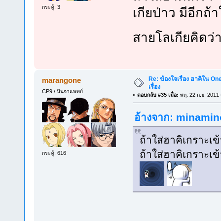
กระทู้: 3
เกียป่าว มีอีกถ
สายโลเกียคิดว่
Re: ข้องใจเรื่อง ฮาคิใน On
marangone
เรื่อง
CP9 / นินจาแพทย์
«
ตอบกลับ #35 เมื่อ:
พฤ. 22 ก.ย. 2011 
อ้างจาก: minamino
ถ้าใส่ฮาคิเกราะเ
ถ้าใส่ฮาคิเกราะเข
กระทู้: 616