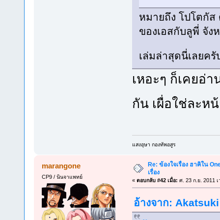
หมายถึง โปโตกัส ด
ของเอสกับลูพี่ จัง
เล่มล่าสุดนี่เลย
เหอะๆ ก็เคยอ่า
กัน เผื่อใช่ละห
แสงอุษา กองทัพอสูร
Re: ข้องใจเรื่อง ฮาคิใน On
marangone
เรื่อง
CP9 / นินจาแพทย์
«
ตอบกลับ #42 เมื่อ:
ศ. 23 ก.ย. 2011 เ
อ้างจาก: Akatsuki 