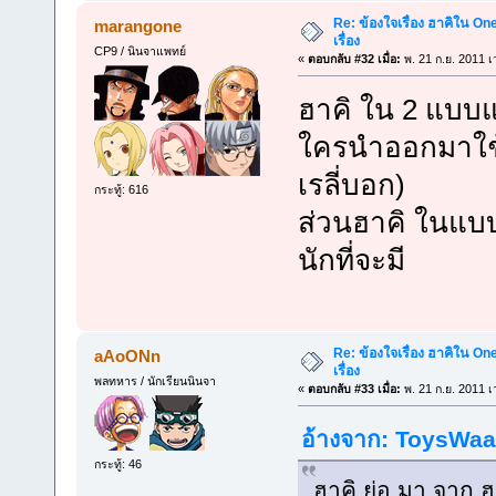
Re: ข้องใจเรื่อง ฮาคิใน On
marangone
เรื่อง
CP9 / นินจาแพทย์
«
ตอบกลับ #32 เมื่อ:
พ. 21 ก.ย. 2011 เ
ฮาคิ ใน 2 แบบแร
ใครนำออกมาใช้เป
เรลี่บอก)
กระทู้: 616
ส่วนฮาคิ ในแบบท
นักที่จะมี
Re: ข้องใจเรื่อง ฮาคิใน On
aAoONn
เรื่อง
พลทหาร / นักเรียนนินจา
«
ตอบกลับ #33 เมื่อ:
พ. 21 ก.ย. 2011 เ
อ้างจาก: ToysWaa 
กระทู้: 46
ฮาคิ ย่อ มา จาก ฮา