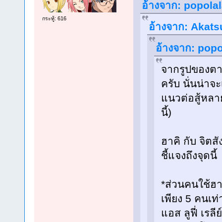
อ้างจาก: popolal
กระทู้: 616
อ้างจาก: Akatsu
อ้างจาก: popo
จากรูปของตาเห
ครับ นั่นน่าจ
แนวต่อสู้หลา
นี้)
ฮาคิ กับ จิตส
ชี้แจงถึงจุดนี้
*ส่วนคนใช้ฮา
เพียง 5 คนเท่
แอส ลูฟี่ เรล