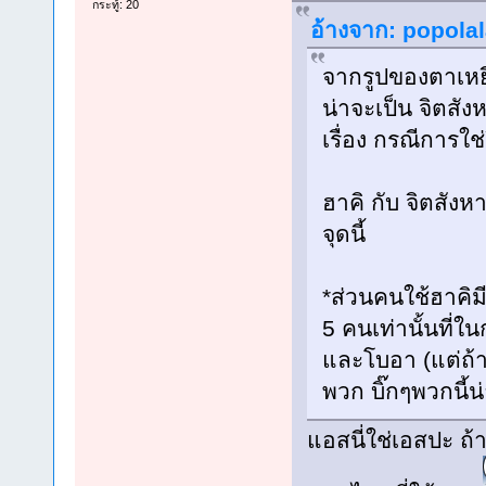
กระทู้: 20
อ้างจาก: popolal
จากรูปของตาเหยี่
น่าจะเป็น จิตสั
เรื่อง กรณีการใช
ฮาคิ กับ จิตสังหา
จุดนี้
*ส่วนคนใช้ฮาคิม
5 คนเท่านั้นที่ใ
และโบอา (แต่ถ้า
พวก บิ๊กๆพวกนี้
แอสนี่ใช่เอสปะ ถ้