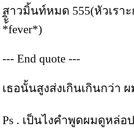
สาวมิ้นท์หมด 555(หัวเราะกลบ
*้ัิfever*)
--- End quote ---
เธอนั้นสูงส่งเกินเกินกว่า 
Ps . เป็นไงคำพูดผมดูหล่อป