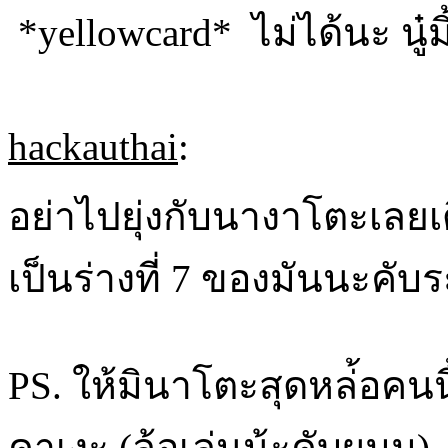
*yellowcard* ไม่ได้นะ นู๋ม
hackauthai
:
อย่าไปยุ่งกับนางาโตะเลย
เป็นร่างที่ 7 ของมันนะคับร
PS. ให้มินาโตะสุดหล่้อคนนี
คาเงะ (ล้อเล่นน้ะคับผมม) 