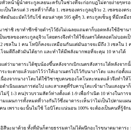
ป็นถึงหัวหน้าผู้นำตระกูลเลยนะครับในช่วงที่จะก่อกบฎไม่ตายง่ายๆหรอ
่าจะเป็นใครแต่ 3 เซลที่ว่าก็คือ 1. เซลของตระกูลอุจิวะ 2. เซลขอ
ดมันอะมัดไว้กับโซ้ ตอนล่าสุด 595 ดูดีๆ 3. ตระกูลเซ็นจู ที่มีเห
น อ.มาซ่าชิ เขาทำซึกซ้ายดำๆไว้ยังไม่เฉลยแถมตาก็บอดหลังใช้อิซาน
ที่เป็นเซลของตระกูลอุจิวะโดยตรงจึงทำให้ใช้เนตรได้ตลอดไม่บอดเป็
ะมี 2 เซลใน 1 คน โทบิก็คงจะเหมือนกันแต่มันอาจจะมีถึง 3 เซลใน 1 
มตีถึงตัวมันได้ยาก และทำให้มีพลังมากพอที่จะคุม 10 หางได้
่ามาดาระได้ชุบน้องขึ้นหลังจากเบิกเนตรสังสาระได้หลังจากนั้น
ี่มาดาระจะตายแล้วบอกไว้ว่าให้เอาเนตรไปไว้กับนางาโตะ และก่อต
นเนื่องจากนางาโตะได้ใช้วิชาชุบคนของโคโนหะหมดแล้วจึงทำให้
อดำเนินแผนการต่อไป และสาเหตุที่รับคาบุโตะเข้ามาในแสงอุษาก็
รไม่รุ้ 1-3 คน]รวบรวมสัตว์ห่างตั้งแต่ 1-9 เพื่อกำเนิด 10 ห่าง
ามแผนการทั้งหมดที่วางกันไว้ซึ่งมาดาระเห็นว่าไม่เป็นไปตามแผนเล
ยคน เพราะฉะนั้นไม่ใช้ โอบิโตะแน่นอน 100% จะต้องเป็นคนที่รู้จักม
อา อิสึนะมาด้วย ทั้งที่มันก็ตายธรรมดาไม่ได้ผนึกอะไรขนาดมาดาระ