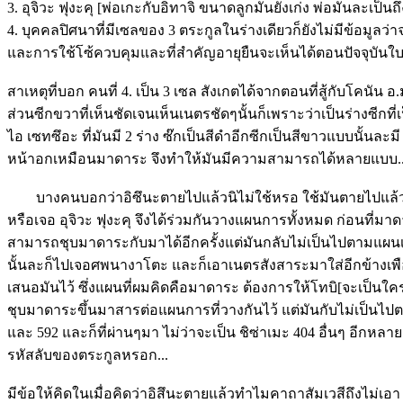
3. อุจิวะ ฟุงะคุ [พ่อเกะกับอิทาจิ ขนาดลูกมันยังเก่ง พ่อมันละเ
4. บุคคลปิศนาที่มีเซลของ 3 ตระกูลในร่างเดียวก็ยังไม่มีข้อมูลว
และการใช้โซ้ควบคุมและที่สำคัญอายุยืนจะเห็นได้ตอนปัจจุบันใบพั
สาเหตุที่บอก คนที่ 4. เป็น 3 เซล สังเกตได้จากตอนที่สู้กับโคนั
ส่วนซีกขวาที่เห็นชัดเจนเห็นเนตรชัดๆนั้นก็เพราะว่าเป็นร่างซีก
ไอ เซทซึอะ ที่มันมี 2 ร่าง ซ๊กเป็นสีดำอีกซีกเป็นสีขาวแบบนั้นล
หน้าอกเหมือนมาดาระ จึงทำให้มันมีความสามารถได้หลายแบบ..โจ
บางคนบอกว่าอิซึนะตายไปแล้วนิไม่ใช้หรอ ใช้มันตายไปแล้วแต่ว
หรือเจอ อุจิวะ ฟุงะคุ จึงได้ร่วมกันวางแผนการทั้งหมด ก่อนท
สามารถชุบมาดาระกับมาได้อีกครั้งแต่มันกลับไม่เป็นไปตามแผ
นั้นละก็ไปเจอศพนางาโตะ และก็เอาเนตรสังสาระมาใส่อีกข้างเพื
เสนอมันไว้ ซึ่งแผนที่ผมคิดคือมาดาระ ต้องการให้โทบิ[จะเป็นใค
ชุบมาดาระขึ้นมาสารต่อแผนการที่วางกันไว้ แต่มันกับไม่เป็นไปต
และ 592 และก็ที่ผ่านๆมา ไม่ว่าจะเป็น ชิซ่าเมะ 404 อื่นๆ อีกหลา
รหัสลับของตระกูลหรอก...
มีข้อให้คิดในเมื่อคิดว่าอิสึนะตายแล้วทำไมคาถาสัมเวสีถึงไม่เ