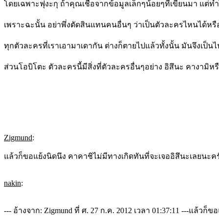
โดยเฉพาะฟุงะกุ ถ้าคุณเชื่อจากข้อมูลเล็กๆน้อยๆที่เขียนมา แต่ทำไ
เพราะฉะนั้น อย่าพึ่งตัดสินแทนคนอื่นๆ ว่าเป็นตัวละครไหนได้หรือเ
ทุกตัวละครที่เราเอามาเดากัน ต่างก็ตายไปแล้วทั้งนั้น มันจึงเป็นไป
ส่วนโอบิโตะ ตัวละครนี้มีสิ่งที่ตัวละครอื่นๆอย่าง อิสึนะ คางามิหรื
Zigmund
:
แล้วก็ขอแย้งนิดนึง คาคาชิไม่มีทางเกิดทันที่จะเจออิสึนะเลยนะคร
nakin
:
--- อ้างจาก: Zigmund ที่ ศ. 27 ก.ค. 2012 เวลา 01:37:11 ---แล้วก