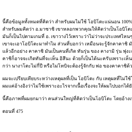
นี้คือข้อมูลทั้งหมดที่คิดว่า สำหรับผมไม่ใช้ โอบิโตะแน่นอน 100%
สำหรับผมคิดว่า อ.มาซาชิ เขาหลอกพวกคุณให้คิดว่าเป็นโอบิโตะ
มันก็เป็นไปตามเกมที่ อ. เขาวางไว้เพราะว่าไม่ว่าจะประเทศไหนๆห
เขาจะเอาโอบิโตะมาทำไม ส่วนที่บอกว่า เหมือนจะรู้จักคาคาชิ มันก
แล้วอีกอย่าง คาคาชิ มันเป็นคนที่เกิด ทันรุ่น ของ คางามิ รุ่
คาชิก็อาจจะเกิดทันที่จะเห็น อิสึนะ ด้วยก็เป็นได้นะครับเพราะเห
กว่า นางาโตะไม่กี่ปี หรือไม่โทบิจะต้องรู้จักกับ พ่อ ของคาคาชิด้
ผมจะเปรียบเทียบระหว่างเหตุผลที่เป็น โอบิโตะ กับ เหตุผลที่ไม่ใช
ผมแค่อ้างอิงว่าไม่ใช้เพราะอะไรจากเนื้อเรื่องจะให้ผมไปบอกได้ยั
นี้คือภาพที่ผมยกมาว่า คนส่วนใหญ่ที่คิดว่าเป็นโอบิโตะ โดยอ้างเ
ตอนที่ 475