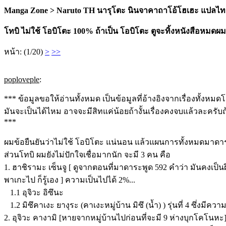
Manga Zone > Naruto TH นารุโตะ นินจาคาถาโอ้โฮเฮะ แปลไท
โทบิ ไม่ใช้ โอบิโตะ 100% ถ้าเป็น โอบิโตะ ตูจะทิ้งหนังสือหมดผ
หน้า: (1/20)
>
>>
poploveple
:
*** ข้อมูลขอให้อ่านทั้งหมด เป็นข้อมูลที่อ้างอิงจากเรื่องทั้งห
มันจะเป็นได้ไหม อาจจะมีสิทแค่น้อยถ้างั้นเรื่องคงจบแล้วละครับถ้า
***
ผมข้อยืนยันว่าไม่ใช้ โอบิโตะ แน่นอน แล้วแผนการทั้งหมดมาดา
ส่วนโทบิ ผมยังไม่ปักใจเชื่อมากนัก จะมี 3 คน คือ
1. ฮาชิรามะ เซ็นจู [ ดูจากตอนที่มาดาระพูด 592 คำว่า มันคงเป็นฝี
พาเกะไป ก็รู้เอง ] ความเป็นไปได้ 2%...
1.1 อุจิวะ อิซึนะ
1.2 มิซึคาเงะ ยางุระ (คาเงะหมู่บ้าน มิซึ (น้ำ) ) รุ่นที่ 4 ซึ่งม
2. อุจิวะ คางามิ [หายจากหมู่บ้านไปก่อนที่จะมี 9 ห่างบุกโคโนหะ