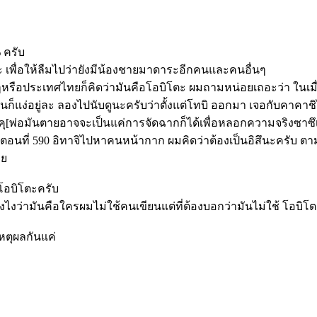
 ครับ
 เพื่อให้ลืมไปว่ายังมีน้องชายมาดาระอีกคนและคนอื่นๆ
รือประเทศไทยก็คิดว่ามันคือโอบิโตะ ผมถามหน่อยเถอะว่า ในเมื่อ อ
็แง่อยู่ละ ลองไปนับดูนะครับว่าตั้งแต่โทบิ ออกมา เจอกับคาคาชิไป
น ฟุงะคุ[พ่อมันตายอาจจะเป็นแค่การจัดฉากก็ได้เพื่อหลอกความจริง
็นตอนที่ 590 อิทาจิไปหาคนหน้ากาก ผมคิดว่าต้องเป็นอิสึนะครับ ตา
วย
้โอบิโตะครับ
งไงว่ามันคือใครผมไม่ใช้คนเขียนแต่ที่ต้องบอกว่ามันไม่ใช้ โอบิโตะ
หตุผลกันแค่