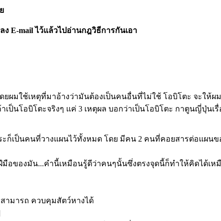
ย
มลง E-mail ไว้แล้วไปอ่านกฎวิธีการกันเอา
มดโดยผมใช้เหตุที่มาอ้างว่ามันต้องเป็นคนอื่นที่ไม่ใช้ โอบิโตะ จะ
เป็นโอบิโตะจริงๆ แค่ 3 เหตุผล บอกว่าเป็นโอบิโตะ กาตูนญี่ปุ่นเรื่อง
ระก็เป็นคนที่วางแผนไว้ทั้งหมด โดย มีคน 2 คนที่คอยสารต่อแผนข
มือของมัน...คำนี้เหมือนรู้ดีว่าคนๆนั้นซึ่งตรงจุดนี้ก็ทำให้คิดได้เ
ีความสามารถ ควบคุมสัตว์หางได้
]