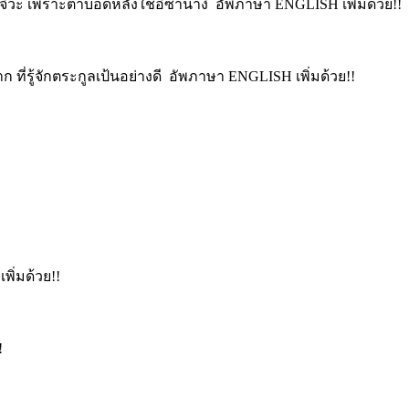
ลอุจิวะ เพราะตาบอดหลังใช้อิซ่านางิ อัพภาษา ENGLISH เพิ่มด้วย!!
ก ที่รู้จักตระกูลเป้นอย่างดี อัพภาษา ENGLISH เพิ่มด้วย!!
ิ่มด้วย!!
!