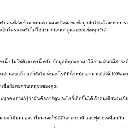
ครับคนที่ส่งเข้ามาคนแรกผมจะติดต่อขอที่อยู่กลับไปแล้วจะทำการส
เป็นใครนะครับไม่ใช้ส่งมาก่อนกาตูนเฉยผมเช็คทุกวัน]
รนี้ / ไม่ใช่ตัวละครนี้ ครับ ข้อมูลที่คุณเอามาให้อ่าน มันก็มีสาระด
่านจบแล้ว แต่ก็ยังไม่เห็นอะไรที่มีน้ำหนักเอามาแย้งได้ 100% ตามท
่าเชื่อถือพอๆกับเหตุผลของคุณ
ุกคนต่างก็รู้ว่ามันคือการ์ตูน อะไรก็เกิดขึ้นได้ ถ้าคนเขียนจะเข
 ผมก็มีมุมมองว่าไม่น่าจะใช่ อิสึนะ คางามิ และฟุงะกุเหมือนกัน