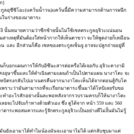
ก]
งตระกูลอุซึชิโอะ(แคว้นน้ำวน)แคว้นนี้มีความสามารถด้านการผนึก
มือนในร่างของมาดาระ
างิ นั้นหมายความว่าซีกซ้ายนั้นไม่ใช้เซลตระกูลอุจิวะแน่นอน
นสาเหตุที่มันต้องใส่หน้ากากให้เห็นตาขวา จะให้พูดง่ายก็เหมือน
คน และ อีกส่วนก็คือ เซลของตระกูลเซ็นจู อาจจะปลูกถ่ายอยู่ที่
ก็บอกแผนการให้กับอิซึนะสารต่อหรือได้เจอกับ อุจิวะคางามิ
ั้งแสงอุษาขึ้นและให้ดำเนินตามแผนถ้าเป็นไปตามแผน นางาโตะ จะ
โทบิตรงกลับไปเอาเนตรคืนจากนางาโตะเห็นได้จากตอนสู้กับโค
เพราะว่ามันสามารถที่จะเรียกมาดาระขึ้นมาได้โทบิเลยรับขอ
ในการจะทำอะไรสักอย่างนั้นละพอหลังจากรวบรวมครบก็ให้นางาโตะ
ยจะไปจับเก้าหางด้วยตัวเอง ซึ่ง ดูได้จาก หน้า 559 และ 560
าดาระพอสมควรและรู้จักตระกูลอุจิวะเป็นอย่างดีไม่งั้นมันไม่รู้
 มันยังเอามาได้ทำไมน้องมันจะเอามาไม่ได้ แต่กลับชุบมาแค่