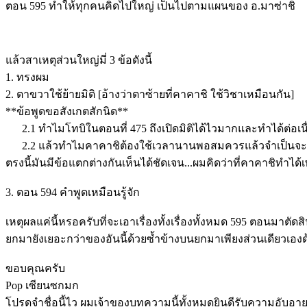
ตอน 595 ทำให้ทุกคนคิดไปใหญ่ เป็นไปตามแผนของ อ.มาซ่าชิ
แล้วสาเหตุส่วนใหญ่มี่ 3 ข้อดังนี้
1. ทรงผม
2. ตาขวาใช้ย้ายมิติ [อ้างว่าตาซ้ายที่คาคาชิ ใช้วิชาเหมือนกัน]
**ข้อพูดขอสังเกตสักนิด**
2.1 ทำไมโทบิในตอนที่ 475 ถึงเปิดมิติได้ไวมากและทำได้ต่อเน
2.2 แล้วทำไมคาคาชิต้องใช้เวลานานพอสมควรแล้วจำเป็นจะต้องม
ตรงนี้มันมีข้อแตกต่างกันเห็นได้ชัดเจน...ผมคิดว่าที่คาคาชิทำไ
3. ตอน 594 คำพูดเหมือนรู้จัก
เหตุผลแค่นี้หรอครับที่จะเอาเรื่องทั้งเรื่องทั้งหมด 595 ตอนมาตัด
ยกมายังเยอะกว่าของอันนี้ด้วยซ้ำข้างบนยกมาเพียงส่วนเดียวเองด
ขอบคุณครับ
Pop เซียนซกมก
โปรดจำชื่อนี้ไว ผมเจ้าของบทความนี้ทั้งหมดยินดีรับความอับอาย