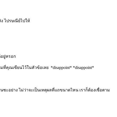
่ง ไปรษณีย์ไปให้
ีอยู่หรอก
ี่คุณเขียนไว้ในหัวข้อเลย *disappoint* *disappoint*
ียนซะอย่าง ไม่ว่าจะเป็นเหตุผลที่แถขนาดไหน เราก็ต้องเชื่อตาม