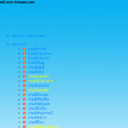
หน้าแรก Sritown.com
หน้าแรก sritown.com
เกมส์ เกม
เกมส์การ์ด
เกมส์กระดาน
เกมส์แข่งรถ
เกมส์จับคู่
เกมส์ต่อสู้
เกมส์เต้น
เกมส์แต่งตัว
เกมส์ทำอาหาร
เกมส์เทนนิส
เกมส์ปลูกผัก
เกมส์ปิงปอง
เกมส์พัซเซิล
เกมส์ฟุตบอล
เกมส์ยิงปืน
เกมส์สนุกเกอร์
เกมส์หทาร
เกมส์อื่นๆ
เกมส์ฮิตตลอดกาล