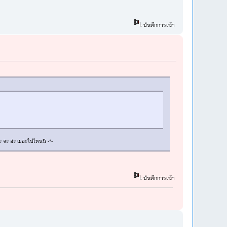
บันทึกการเข้า
ะ จะ อ่ะ เยอะไปไหนนิ -*-
บันทึกการเข้า