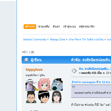
หน้าแรก
ช่วยเหลือ
ค้นหา
เข้าสู่ระบบ
สมัครสมาชิก
Sritown Community
»
Manga Zone
»
One Piece TH วันพีช แปลไทย
»
สงส
หน้า:
1
[
2
]
ผู้เขียน
หัวข้อ: สงสัยนิดหน่อยคับ.
Re: สงสัยนิดหน่อยคับ...
hippylove
«
ตอบกลับ #15 เมื่อ:
พ. 23 พ
มนุษย์เงือก / จูนิน
อ้างจาก: marangone ที่ พ. 23 พ.ย
ผมเคยอ่านครับ อ่านถึงตอนที่ พวกนา
ถ้าไม่รวม ช่วงบ่น ก็มี "อ่ะ" แ