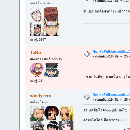
«
ตอบกลับ #17 เมื่อ:
พฤ. 24 
เทพ / โหมดเซียน
งั้นเอเนลก้คือมาดาระหน้ากากงั้
กระทู้: 3947
Re: สงสัยนิดหน่อยคับ...
ToNo
«
ตอบกลับ #18 เมื่อ:
ศ. 25 พ
พลทหาร / นักเรียนนินจา
จาก วันพีช กลายเป็น นารูโต
กระทู้: 21
Re: สงสัยนิดหน่อยคับ...
windyzero
«
ตอบกลับ #19 เมื่อ:
ศ. 25 พ
พลโท / โจนิน
เอเนลคือ ไรคาเงะ(เอ๊ะ ยังไง)
คร็อกโคไดล์ คือ กาอาระ -*-