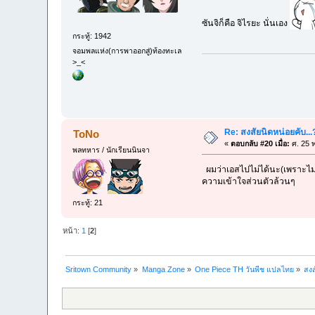
ซันจิก็คือ จิไรยะ นั่นเอง
กระทู้: 1942
จอมพลแห่ง(การพาออกสู่)ท้องทะเล
>_<
Re: สงสัยนิดหน่อยคับ...
ToNo
«
ตอบกลับ #20 เมื่อ:
ศ. 25 พ
พลทหาร / นักเรียนนินจา
ผมว่าเอสไปไม่ได้นะ(เพราะไม่
ความเข้าใจส่วนตัวล้วนๆ
กระทู้: 21
หน้า:
1
[
2
]
Sritown Community
»
Manga Zone
»
One Piece TH วันพีช แปลไทย
»
สงส