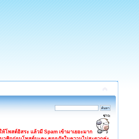
ข่าว:
ิดให้โพสต์อิสระ แล้วมี Spam เข้ามาเยอะมาก
ครสมาชิกก่อนโพสต์นะคะ ขออภัยในความไม่สะดวกค่ะ