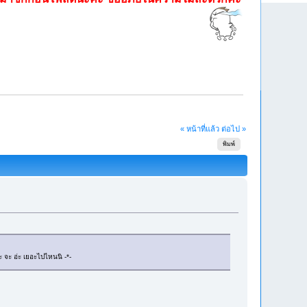
« หน้าที่แล้ว
ต่อไป »
พิมพ์
ะ จะ อ่ะ เยอะไปไหนนิ -*-