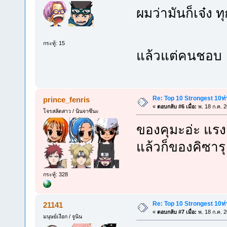
ผมว่ามันก็เจ๋ง 
กระทู้: 15
แล้วแต่คนชอ
Re: Top 10 Strongest 10ท่า
prince_fenris
«
ตอบกลับ #6 เมื่อ:
พ. 18 ก.ค. 
โจรสลัดสาว / นินจาซึนะ
ของคุมะอ่ะ แรง
แล้วก็ของคิซารุ
กระทู้: 328
Re: Top 10 Strongest 10ท่า
21141
«
ตอบกลับ #7 เมื่อ:
พ. 18 ก.ค. 
มนุษย์เงือก / จูนิน