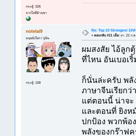
กระทู้: 326
จากใจที่ด้านชา
Re: Top 10 Strongest 10ท่า
notelai9
«
ตอบกลับ #11 เมื่อ:
อา. 22 ก.ค
มนุษย์เงือก / จูนิน
ผมสงสัย ไอ้ลูกต
ที่ไหน อันเบอเร
ก็นั่นล่ะครับ พล
กระทู้: 108
ภาษาจีนเรียกว่าห
แต่ตอนนี้ น่าจะ 
และตอนที่ ยิงหมัด
ปกป้อง พวกพ้อง ด
พลังของกร๊าฟค