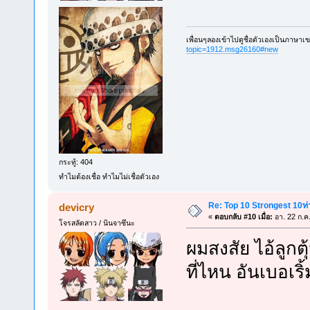
เพื่อนๆลองเข้าไปดูชื่อตัวเองเป็นภาษาเ
topic=1912.msg26160#new
กระทู้: 404
ทำไมต้องเชื่อ ทำไมไม่เชื่อตัวเอง
Re: Top 10 Strongest 10ท่า
devicry
«
ตอบกลับ #10 เมื่อ:
อา. 22 ก.ค
โจรสลัดสาว / นินจาซึนะ
ผมสงสัย ไอ้ลูกต
ที่ไหน อันเบอเร