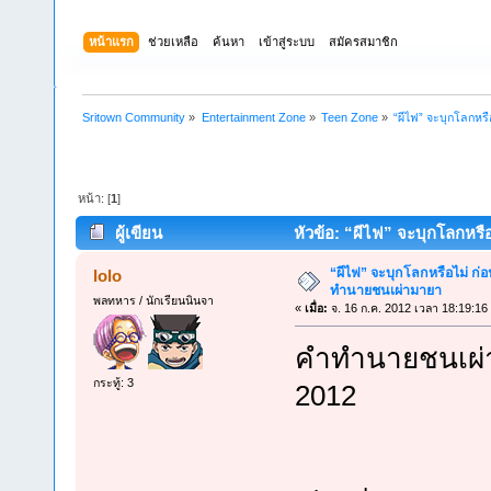
หน้าแรก
ช่วยเหลือ
ค้นหา
เข้าสู่ระบบ
สมัครสมาชิก
Sritown Community
»
Entertainment Zone
»
Teen Zone
»
“ผีไฟ” จะบุกโลกห
หน้า: [
1
]
ผู้เขียน
หัวข้อ: “ผีไฟ” จะบุกโลกหร
“ผีไฟ” จะบุกโลกหรือไม่ 
lolo
ทำนายชนเผ่ามายา
พลทหาร / นักเรียนนินจา
«
เมื่อ:
จ. 16 ก.ค. 2012 เวลา 18:19:16
คำทำนายชนเผ่า
กระทู้: 3
2012