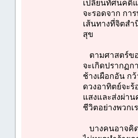
เปลี่ยนทัศนคติแ
จะรอดจาก การทำ
เส้นทางที่จิตสำ
สุข
ตามศาสตร์ของช
จะเกิดปรากฏการ
ช้างเผือกอัน ก
ดวงอาทิตย์จะร้อ
แสงและส่งผ่านค
ชีวิตอย่างพวกเ
บางคนอาจคิดว่า