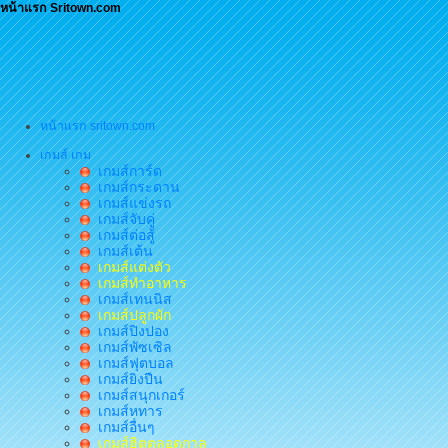
หน้าแรก Sritown.com
หน้าแรก sritown.com
เกมส์ เกม
เกมส์การ์ด
เกมส์กระดาน
เกมส์แข่งรถ
เกมส์จับคู่
เกมส์ต่อสู้
เกมส์เต้น
เกมส์แต่งตัว
เกมส์ทำอาหาร
เกมส์เทนนิส
เกมส์ปลูกผัก
เกมส์ปิงปอง
เกมส์พัซเซิล
เกมส์ฟุตบอล
เกมส์ยิงปืน
เกมส์สนุกเกอร์
เกมส์หทาร
เกมส์อื่นๆ
เกมส์ฮิตตลอดกาล