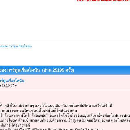
ของ การ์ตูนเรื่องโคนัน
ง การ์ตูนเรื่องโคนัน (อ่าน 25195 ครั้ง)
์ตูนเรื่องโคนัน
า 12:10:37 »
ปทำคดี ก็ไปแต่เจ้าเดิมๆ และก็โง่แบบเดิมๆ ไม่เคยไขคดีปริศนาอะใรได้ซักที
เพราะไม่ว่าจะตอนใหนๆ คนที่ไขคดีได้ก็โคนันเจ้าเดิม
ีโคโกโร่และที่ๆ มีโคโกโร่ต้องมีเก้าอี้และโคโกโร่ก็จะยืนอยู่ไกล้เก้าอี้พอดีอะใรมันจะบั
นการไขคดี ด้วยเข็มยาสลบที่พุ่งไปด้วยความเร็วสูงจนไม่เคยมีใครมองทัน และไม่คิดจ
่เก้าอี้ ได้อย่างพอดี