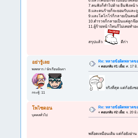
6.แล้วโคนันก็จะไปแอบให้เสียง
7.คนฟังก็ทำไปด้าย ยืนฟังหน้า
8.และคนร้ายก็จะยอมรับและถู
9.และโคโกโร่ก็กลายเป็นคนดัง 
10.ตำรวจก็กลายเป็นแค่ลูกจ๊อ
11.ผู้ร้ายหน้าใหนก็ไม่เคยทำอะใ
สรุปแล้ว
ดีก่า
Re: หลายข้อผิดพลาดของ
อย่ารู้เลย
«
ตอบกลับ #1 เมื่อ:
ศ. 17 มิ
พลทหาร / นักเรียนนินจา
จริงที่สุด แต่ก้อยัง
กระทู้: 11
Re: หลายข้อผิดพลาดของ
โพไซดอน
«
ตอบกลับ #2 เมื่อ:
จ. 20 มิ
บุคคลทั่วไป
พล๊อตเหมือนเดิม แต่ก้อยังอ่า