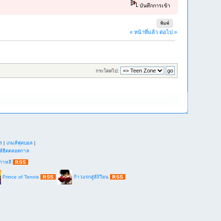
บันทึกการเข้า
พิมพ์
« หน้าที่แล้ว
ต่อไป »
กระโดดไป:
ร
|
เกมส์ฟุตบอล
|
ส์ฮิตตลอดกาล
กาหลี
Prince of Tennis
ก้าวแรกสู่สัง้วียน