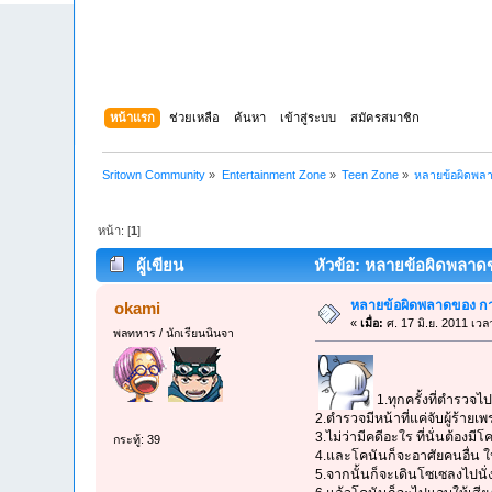
หน้าแรก
ช่วยเหลือ
ค้นหา
เข้าสู่ระบบ
สมัครสมาชิก
Sritown Community
»
Entertainment Zone
»
Teen Zone
»
หลายข้อผิดพลาด
หน้า: [
1
]
ผู้เขียน
หัวข้อ: หลายข้อผิดพลาดขอ
หลายข้อผิดพลาดของ การ
okami
«
เมื่อ:
ศ. 17 มิ.ย. 2011 เวล
พลทหาร / นักเรียนนินจา
1.ทุกครั้งที่ตำรวจไ
2.ตำรวจมีหน้าที่แค่จับผู้ร้าย
3.ไม่ว่ามีคดีอะใร ที่นั่นต้องม
กระทู้: 39
4.และโคนันก็จะอาศัยคนอื่น ใ
5.จากนั้นก็จะเดินโซเซลงไปนั่งที