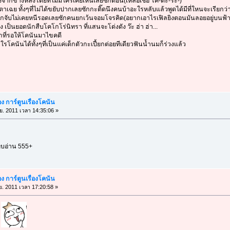
จากข้างหลังโดยที่ไม่มีใครเคยเห็นเลยซักตอน(เหลือเชื่อ โค-ตะ-ระ-)
ตาเฉย ทั้งๆที่ไม่ได้ขยับปากเลยซักกะติ๊ดนึงคนบ้าอะใรหลับแล้วพูดได้มีที่ใหนจะเรียก
กจับไม่เคยหนีรอดเลยซักคนยกเว้นจอมโจรคิด(อยากเอาไรเฟิลยิงตอนมันลอยอยู่บนฟ้า
เป็นยอดนักสืบโคโกโร่นิทรา ที่แสนจะโด่งดัง ว๊ะ ฮ่า ฮ่า...
กที่รอให้โคนันมาไขคดี
รโคนันได้ทั้งๆที่เป็นแค่เด็กตัวกะเปี้ยกต่อยทีเดียวฟันน้ำนมก็ร่วงแล้ว
 การ์ตูนเรื่องโคนัน
.ย. 2011 เวลา 14:35:06 »
ชอบอ่าน 555+
 การ์ตูนเรื่องโคนัน
.ย. 2011 เวลา 17:20:58 »
น