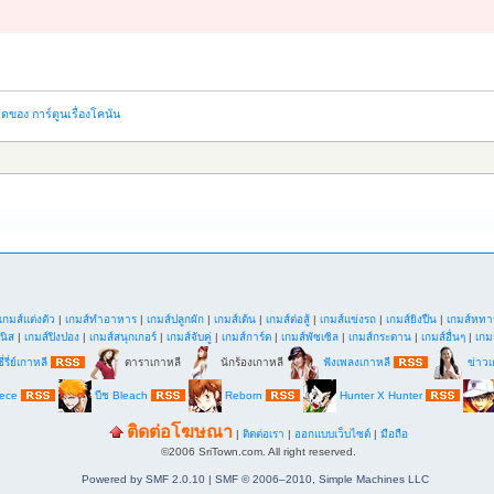
ของ การ์ตูนเรื่องโคนัน
เกมส์แต่งตัว
|
เกมส์ทำอาหาร
|
เกมส์ปลูกผัก
|
เกมส์เต้น
|
เกมส์ต่อสู้
|
เกมส์แข่งรถ
|
เกมส์ยิงปืน
|
เกมส์หทา
นิส
|
เกมส์ปิงปอง
|
เกมส์สนุกเกอร์
|
เกมส์จับคู่
|
เกมส์การ์ด
|
เกมส์พัซเซิล
|
เกมส์กระดาน
|
เกมส์อื่นๆ
|
เกม
ี่รี่ย์เกาหลี
ดาราเกาหลี
นักร้องเกาหลี
ฟังเพลงเกาหลี
ข่าวเ
iece
บีช Bleach
Reborn
Hunter X Hunter
ติดต่อโฆษณา
|
ติดต่อเรา
|
ออกแบบเว็บไซต์
|
มือถือ
©2006 SriTown.com. All right reserved.
Powered by SMF 2.0.10
|
SMF © 2006–2010, Simple Machines LLC