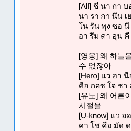
[All] ชี นา กา บ
นา รา กา นึน เย
โน รัน พุง ซอ น
อา รึม ดา อุน คี
[영웅] 왜 하늘
수 없잖아
[Hero] แว ฮา นื
คือ กอช โจ ชา อ
[유노] 왜 어
시절을
[U-know] แว ออ 
คา โช คือ มัด ด