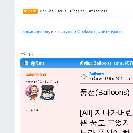
หน้าแรก
ช่วยเหลือ
ค้นหา
เข้าสู่ระบบ
สมัครสมาชิก
Sritown Community
»
Korean Zone
»
ห้องเนื้อเพลง (Lyrics)
»
Balloons
หน้า: [
1
]
ผู้เขียน
หัวข้อ: Balloons (อ่าน 65766
Balloons
แม่ตากวาง
«
เมื่อ:
อา. 12 มิ.ย. 2011 เวลา 1
พลทหาร / นักเรียนนินจา
풍선(Balloons)
[All] 지나가
กระทู้: 34
쁜 꿈도 꾸었지
노란 풍선이 하