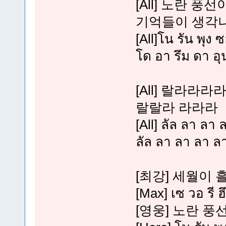
[All] 노란 
기억들이 생각
[All]โน รัน พุง 
โด อา รึม ดา อุ
[All] 랄라
랄랄라 라라라
[All] ลัล ลา ลา
ลัล ลา ลา ลา ลา
[최강] 세월이 
[Max] เซ วอ รี ฮ
[영웅] 노란 풍