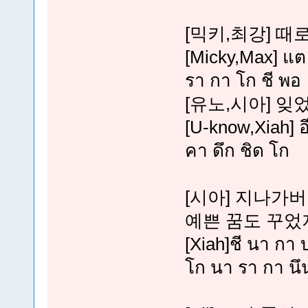
[믹키,최강] 때
[Micky,Max] แต 
รา กา โก ชี พอ
[유노,시아] 잊
[U-know,Xiah] อ
คา ดึก ชิด โก
[시아] 지나가
예쁜 꿈도 꾸었
[Xiah]ชี นา กา 
โก นา รา กา นึน