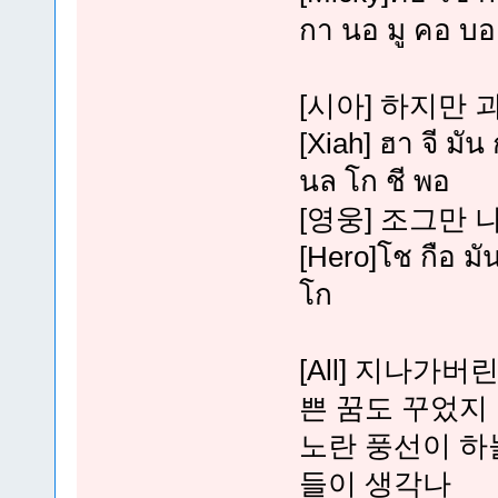
กา นอ มู คอ บอ
[시아] 하지만 
[Xiah] ฮา จี มั
นล โก ชี พอ
[영웅] 조그만 
[Hero]โช กือ มัน
โก
[All] 지나가
쁜 꿈도 꾸었지
노란 풍선이 하
들이 생각나