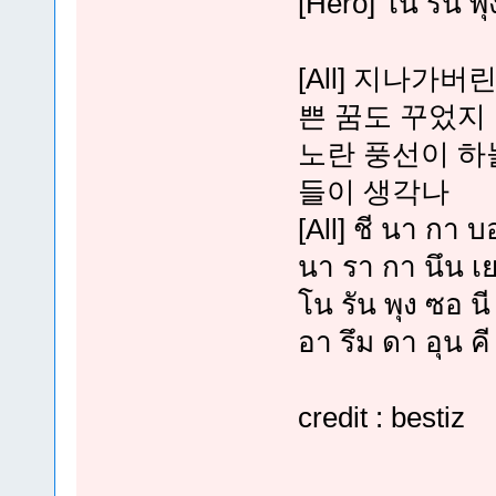
[Hero] โน รัน พุ
[All] 지나가
쁜 꿈도 꾸었지
노란 풍선이 하
들이 생각나
[All] ชี นา กา บ
นา รา กา นึน เย
โน รัน พุง ซอ น
อา รึม ดา อุน คี
credit : bestiz