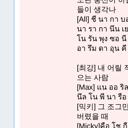
들이 생각나
[All] ชี นา กา บ
นา รา กา นึน เย
โน รัน พุง ซอ น
อา รึม ดา อุน คี
[최강] 내 어릴
으는 사람
[Max] แน ออ ริล
นึล โน พี นา รือ
[믹키] 그 조그
버렸을 때
[Micky]คือ โช กื