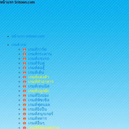
หน้าแรก Sritown.com
หน้าแรก sritown.com
เกมส์ เกม
เกมส์การ์ด
เกมส์กระดาน
เกมส์แข่งรถ
เกมส์จับคู่
เกมส์ต่อสู้
เกมส์เต้น
เกมส์แต่งตัว
เกมส์ทำอาหาร
เกมส์เทนนิส
เกมส์ปลูกผัก
เกมส์ปิงปอง
เกมส์พัซเซิล
เกมส์ฟุตบอล
เกมส์ยิงปืน
เกมส์สนุกเกอร์
เกมส์หทาร
เกมส์อื่นๆ
เกมส์ฮิตตลอดกาล