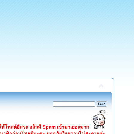
ข่าว:
ิดให้โพสต์อิสระ แล้วมี Spam เข้ามาเยอะมาก
ครสมาชิกก่อนโพสต์นะคะ ขออภัยในความไม่สะดวกค่ะ