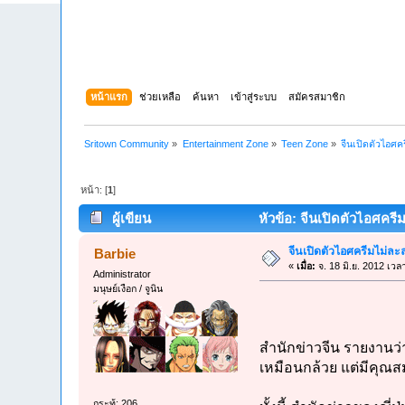
หน้าแรก
ช่วยเหลือ
ค้นหา
เข้าสู่ระบบ
สมัครสมาชิก
Sritown Community
»
Entertainment Zone
»
Teen Zone
»
จีนเปิดตัวไอศค
หน้า: [
1
]
ผู้เขียน
หัวข้อ: จีนเปิดตัวไอศครี
จีนเปิดตัวไอศครีมไม่ละ
Barbie
«
เมื่อ:
จ. 18 มิ.ย. 2012 เวล
Administrator
มนุษย์เงือก / จูนิน
สำนักข่าวจีน รายงานว่า
เหมือนกล้วย แต่มีคุณส
กระทู้: 206