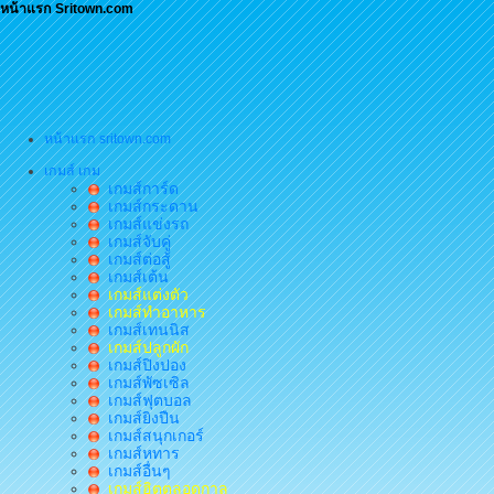
หน้าแรก Sritown.com
หน้าแรก sritown.com
เกมส์ เกม
เกมส์การ์ด
เกมส์กระดาน
เกมส์แข่งรถ
เกมส์จับคู่
เกมส์ต่อสู้
เกมส์เต้น
เกมส์แต่งตัว
เกมส์ทำอาหาร
เกมส์เทนนิส
เกมส์ปลูกผัก
เกมส์ปิงปอง
เกมส์พัซเซิล
เกมส์ฟุตบอล
เกมส์ยิงปืน
เกมส์สนุกเกอร์
เกมส์หทาร
เกมส์อื่นๆ
เกมส์ฮิตตลอดกาล