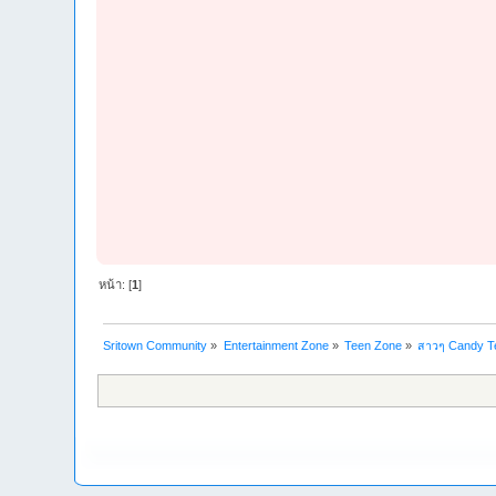
หน้า: [
1
]
Sritown Community
»
Entertainment Zone
»
Teen Zone
»
สาวๆ Candy Tee