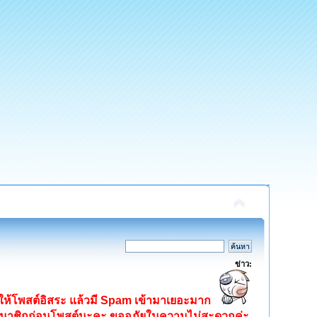
ข่าว:
ิดให้โพสต์อิสระ แล้วมี Spam เข้ามาเยอะมาก
ครสมาชิกก่อนโพสต์นะคะ ขออภัยในความไม่สะดวกค่ะ