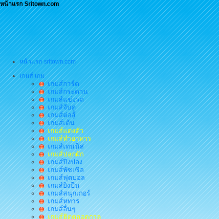
หน้าแรก Sritown.com
หน้าแรก sritown.com
เกมส์ เกม
เกมส์การ์ด
เกมส์กระดาน
เกมส์แข่งรถ
เกมส์จับคู่
เกมส์ต่อสู้
เกมส์เต้น
เกมส์แต่งตัว
เกมส์ทำอาหาร
เกมส์เทนนิส
เกมส์ปลูกผัก
เกมส์ปิงปอง
เกมส์พัซเซิล
เกมส์ฟุตบอล
เกมส์ยิงปืน
เกมส์สนุกเกอร์
เกมส์หทาร
เกมส์อื่นๆ
เกมส์ฮิตตลอดกาล