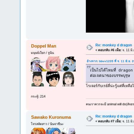
Re: monkey d dragon
Doppel Man
«
ตอบกลับ #6 เมื่อ:
จ. 11 มิ
มนุษย์เงือก / จูนิน
อ้างจาก: bbvv1235 ที่ จ. 11 มิ.ย.
เป็นไปได้ไหมที่ dragon 
ต่อเจตนาของบรรพบุรุษ
โรเจอร์กับเรย์ลี่น่ะรู้แต่ที่เห
กระทู้: 214
คนเราควรจะมี animal will do(สัจธ
Re: monkey d dragon
Sawako Kuronuma
«
ตอบกลับ #7 เมื่อ:
จ. 11 มิ
โจรสลัดสาว / นินจาซึนะ