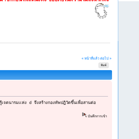
« หน้าที่แล้ว
ต่อไป »
พิมพ์
จตนารมเเห่ง d จึงสร้างกองทัพปฎิวัตขึ้นเพื่อสานต่อ
บันทึกการเข้า