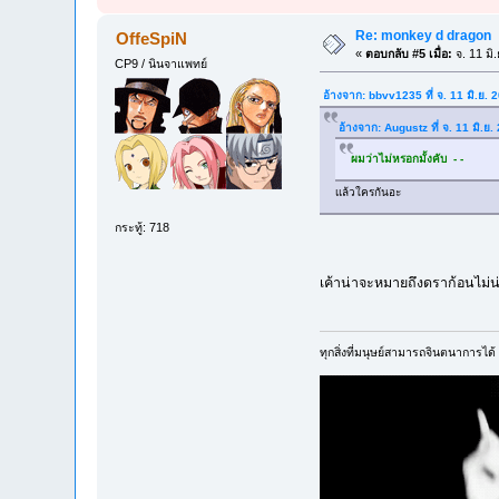
Re: monkey d dragon
OffeSpiN
«
ตอบกลับ #5 เมื่อ:
จ. 11 มิ
CP9 / นินจาแพทย์
อ้างจาก: bbvv1235 ที่ จ. 11 มิ.ย.
อ้างจาก: Augustz ที่ จ. 11 มิ.ย
ผมว่าไม่หรอกมั้งคับ - -
เเล้วใครกันอะ
กระทู้: 718
เค้าน่าจะหมายถึงดราก้อนไม่น่า
ทุกสิ่งที่มนุษย์สามารถจินตนาการได้ ค