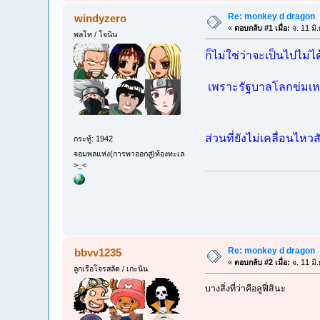
Re: monkey d dragon
windyzero
«
ตอบกลับ #1 เมื่อ:
จ. 11 มิ
พลโท / โจนิน
ก็ไม่ใช่ว่าจะเป็นไปไม่ไ
เพราะรัฐบาลโลกข่มเหงป
ส่วนที่ยังไม่เคลื่อนไหว
กระทู้: 1942
จอมพลแห่ง(การพาออกสู่)ท้องทะเล
>_<
Re: monkey d dragon
bbvv1235
«
ตอบกลับ #2 เมื่อ:
จ. 11 มิ
ลูกเรือโจรสลัด / เกะนิน
บางสิ่งที่ว่าคือลูฟี่สินะ