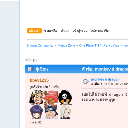
หน้าแรก
ช่วยเหลือ
ค้นหา
เข้าสู่ระบบ
สมัครสมาชิก
Sritown Community
»
Manga Zone
»
One Piece TH วันพีช แปลไทย
»
mo
หน้า: [
1
]
2
ผู้เขียน
หัวข้อ: monkey d dragon 
monkey d dragon
bbvv1235
«
เมื่อ:
จ. 11 มิ.ย. 2012 เวล
ลูกเรือโจรสลัด / เกะนิน
เป็นไปได้ไหมที่ dragon จะ
เจตนาของบรรพบุรุษ
กระทู้: 61