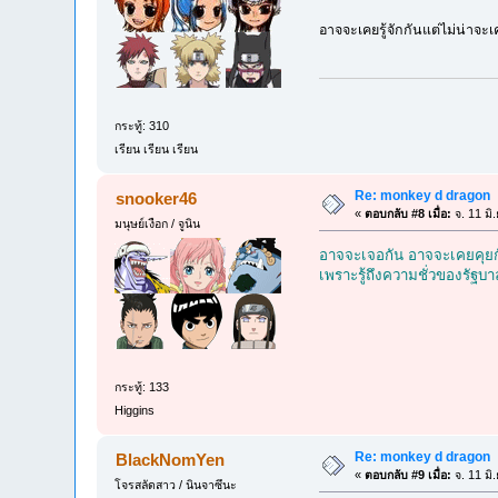
อาจจะเคยรู้จักกันแต่ไม่น่าจะ
กระทู้: 310
เรียน เรียน เรียน
Re: monkey d dragon
snooker46
«
ตอบกลับ #8 เมื่อ:
จ. 11 มิ
มนุษย์เงือก / จูนิน
อาจจะเจอกัน อาจจะเคยคุยกัน
เพราะรู้ถึงความชั่วของรัฐบา
กระทู้: 133
Higgins
Re: monkey d dragon
BlackNomYen
«
ตอบกลับ #9 เมื่อ:
จ. 11 มิ
โจรสลัดสาว / นินจาซึนะ