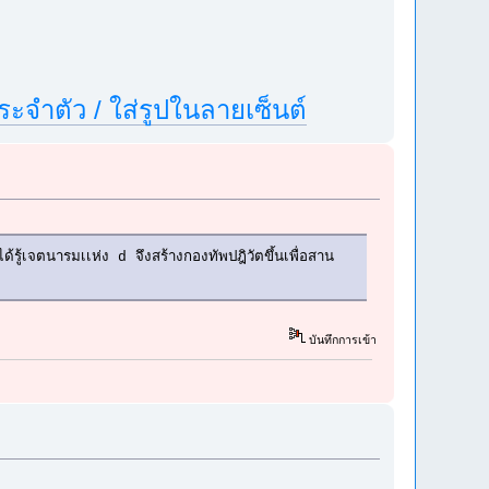
ประจำตัว / ใส่รูปในลายเซ็นต์
ู้เจตนารมเเห่ง d จึงสร้างกองทัพปฎิวัตขึ้นเพื่อสาน
บันทึกการเข้า