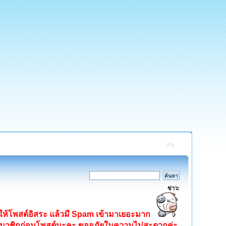
ข่าว:
ิดให้โพสต์อิสระ แล้วมี Spam เข้ามาเยอะมาก
ครสมาชิกก่อนโพสต์นะคะ ขออภัยในความไม่สะดวกค่ะ