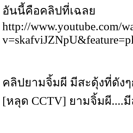
อันนี้คือคลิปที่เฉลย
http://www.youtube.com/w
v=skafviJZNpU&feature=p
คลิปยามจิ้มผี มีสะดุ้งที่ดังๆ
[หลุด CCTV] ยามจิ้มผี....มีส