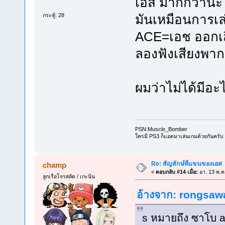
เอส มากกว่านะ
มันเหมือนการเล
กระทู้: 28
ACE=เอช ออกเสี
ลองฟังเสียงพาก
ผมว่าไม่ได้มีอะ
PSN:Muscle_Bomber
ใครมี PS3 ก็แอดมาเล่นเกมด้วยกันครับ
Re: สัญลักษ์ที่แขนของเอส
champ
«
ตอบกลับ #14 เมื่อ:
อา. 13 พ.ค
ลูกเรือโจรสลัด / เกะนิน
อ้างจาก: rongsawat
s หมายถึง ซาโบ a