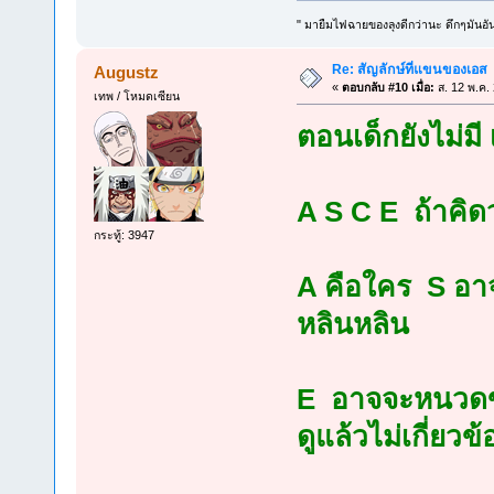
" มายืมไฟฉายของลุงดีกว่านะ ดึกๆมันอัน
Re: สัญลักษ์ที่แขนของเอส
Augustz
«
ตอบกลับ #10 เมื่อ:
ส. 12 พ.ค.
เทพ / โหมดเซียน
ตอนเด็กยังไม่มี
A S C E ถ้าคิด
กระทู้: 3947
A คือใคร S อา
หลินหลิน
E อาจจะหนวดขา
ดูแล้วไม่เกี่ยว