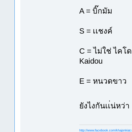
A = บิ๊กมัม
S = เเชงค์
C = ไม่ใช่ ไคโด
Kaidou
E = หนวดขาว
ยังไงกันเเ่น่หว่
http://www.facebook.com/khajonkiat