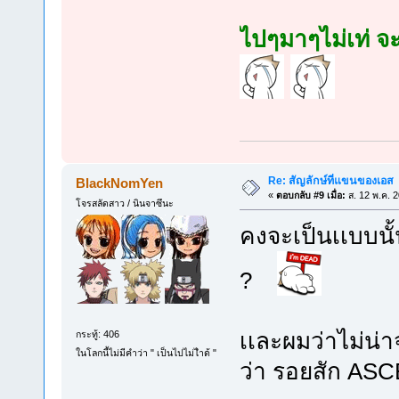
ไปๆมาๆไม่เท่ 
Re: สัญลักษ์ที่แขนของเอส
BlackNomYen
«
ตอบกลับ #9 เมื่อ:
ส. 12 พ.ค. 
โจรสลัดสาว / นินจาซึนะ
คงจะเป็นเเบบนั้น
?
เเละผมว่าไม่น่า
กระทู้: 406
ในโลกนี้ไม่มีคำว่า " เป็นไปไม่ไำด้ "
ว่า รอยสัก ASC