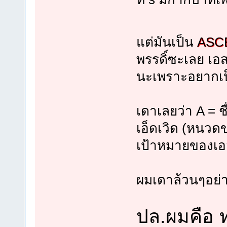
แต่มันเป็น
ASC
พรรดิ์ซะเลย เอส
นะเพราะอยากเป็
เดาเลยว่า A = ช
เอ็ดเวิด (หนวด
เป้าหมายของเอส
ผมเดาล้วนๆอย่า
ปล.ผมคือ ท