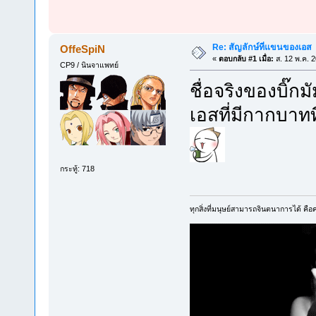
Re: สัญลักษ์ที่แขนของเอส
OffeSpiN
«
ตอบกลับ #1 เมื่อ:
ส. 12 พ.ค. 
CP9 / นินจาแพทย์
ชื่อจริงของบิ๊กม
เอสที่มีกากบาทท
กระทู้: 718
ทุกสิ่งที่มนุษย์สามารถจินตนาการได้ คือคว