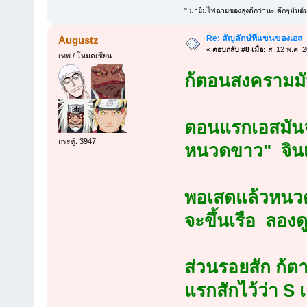
" มายืมไฟฉายของลุงดีกว่านะ ดึกๆมันอัน
Re: สัญลักษ์ที่แขนของเอส
Augustz
«
ตอบกลับ #8 เมื่อ:
ส. 12 พ.ค. 
เทพ / โหมดเซียน
ก้ตอนสงครามมัน
ตอนแรกเอสมันจะ
กระทู้: 3947
หนวดขาว" จินเบ
พอเสดแล้วหนวด
จะขึ้นเรือ ลองดู
ส่วนรอยสัก ก้ตา
แรกสักไว้ว่า S 