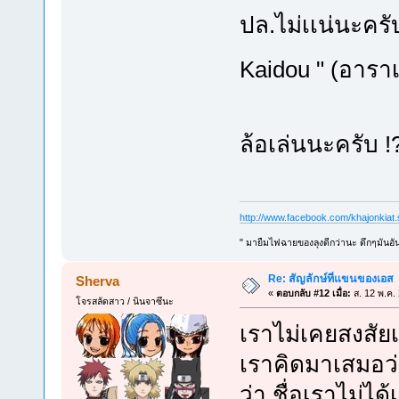
ปล.ไม่เเน่นะครั
Kaidou " (อาราเ
ล้อเล่นนะครับ 
http://www.facebook.com/khajonkiat
" มายืมไฟฉายของลุงดีกว่านะ ดึกๆมันอัน
Re: สัญลักษ์ที่แขนของเอส
Sherva
«
ตอบกลับ #12 เมื่อ:
ส. 12 พ.ค.
โจรสลัดสาว / นินจาซึนะ
เราไม่เคยสงสัย
เราคิดมาเสมอว
ว่า ชื่อเราไม่ไ