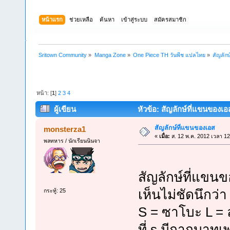
หน้าแรก
ช่วยเหลือ
ค้นหา
เข้าสู่ระบบ
สมัครสมาชิก
Sritown Community
»
Manga Zone
»
One Piece TH วันพีช แปลไทย
»
สัญลัก
หน้า: [
1
]
2
3
4
ผู้เขียน
หัวข้อ: สัญลักษ์ที่แขนของเอส
สัญลักษ์ที่แขนของเอส
monsterza1
«
เมื่อ:
ส. 12 พ.ค. 2012 เวลา 12
พลทหาร / นักเรียนนินจา
สัญลักษ์ที่แขน
เห็นไม่ชัดนึกว่า
กระทู้: 25
S = ซาโบะ L = ล
ที่ s มีกากบาท