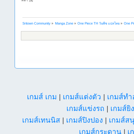
หน้า: [
1
]
Sritown Community
»
Manga Zone
»
One Piece TH วันพีช แปลไทย
»
One Pi
เกมส์ เกม
|
เกมส์แต่งตัว
|
เกมส์ท
เกมส์แข่งรถ
|
เกมส์ยิ
เกมส์เทนนิส
|
เกมส์ปิงปอง
|
เกมส์สน
เกมส์กระดาน
|
เก