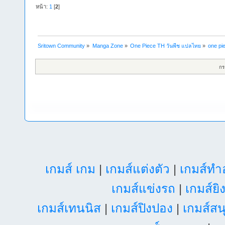
หน้า:
1
[
2
]
Sritown Community
»
Manga Zone
»
One Piece TH วันพีช แปลไทย
»
one pi
กร
เกมส์ เกม
|
เกมส์แต่งตัว
|
เกมส์ท
เกมส์แข่งรถ
|
เกมส์ยิ
เกมส์เทนนิส
|
เกมส์ปิงปอง
|
เกมส์สน