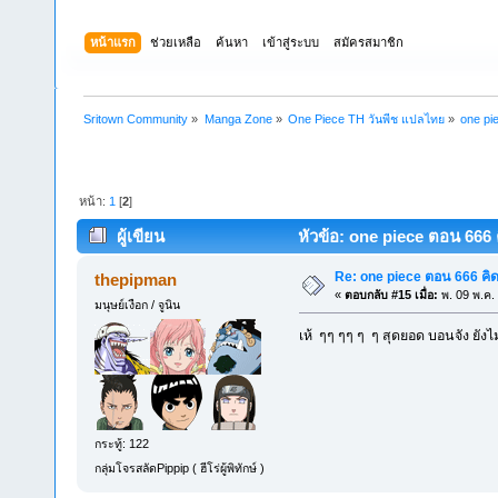
หน้าแรก
ช่วยเหลือ
ค้นหา
เข้าสู่ระบบ
สมัครสมาชิก
Sritown Community
»
Manga Zone
»
One Piece TH วันพีช แปลไทย
»
one pi
หน้า:
1
[
2
]
ผู้เขียน
หัวข้อ: one piece ตอน 666 ค
Re: one piece ตอน 666 คิด
thepipman
«
ตอบกลับ #15 เมื่อ:
พ. 09 พ.ค.
มนุษย์เงือก / จูนิน
เห้ ๆๆ ๆๆ ๆ ๆ สุดยอด บอนจัง ยัง
กระทู้: 122
กลุ่มโจรสลัดPippip ( ฮีโร่ผู้พิทักษ์ )