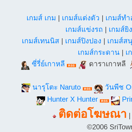
เกมส์ เกม
|
เกมส์แต่งตัว
|
เกมส์ท
เกมส์แข่งรถ
|
เกมส์ยิ
เกมส์เทนนิส
|
เกมส์ปิงปอง
|
เกมส์สน
เกมส์กระดาน
|
เก
ซี่รี่ย์เกาหลี
ดาราเกาหลี
นารุโตะ Naruto
วันพีช 
Hunter X Hunter
Pri
ติดต่อโฆษณา
©2006 SriTown.