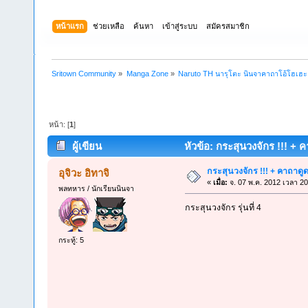
หน้าแรก
ช่วยเหลือ
ค้นหา
เข้าสู่ระบบ
สมัครสมาชิก
Sritown Community
»
Manga Zone
»
Naruto TH นารุโตะ นินจาคาถาโอ้โฮเฮ
หน้า: [
1
]
ผู้เขียน
หัวข้อ: กระสุนวงจักร !!! + ค
กระสุนวงจักร !!! + คาถาดู
อุจิวะ อิทาจิ
«
เมื่อ:
จ. 07 พ.ค. 2012 เวลา 20
พลทหาร / นักเรียนนินจา
กระสุนวงจักร รุ่นที่ 4
กระทู้: 5