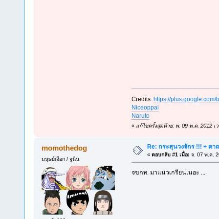
Credits:
https://plus.google.c
Niceoppai
Naruto
«
แก้ไขครั้งสุดท้าย: พ. 09 พ.ค. 2012 เว
Re: กระสุนวงจักร !!! + คา
momothedog
«
ตอบกลับ #1 เมื่อ:
จ. 07 พ.ค. 
มนุษย์เงือก / จูนิน
จขกท. มาแนวเกรียนเนอะ ...