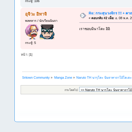
กระทู้: 106
Re: กระสุนวงจักร !!! + คา
อุจิวะ อิทาจิ
«
ตอบกลับ #2 เมื่อ:
อ. 08 พ.ค. 
พลทหาร / นักเรียนนินจา
เราชอบมินาโตะ อิอิ
กระทู้: 5
หน้า: [
1
]
Sritown Community
»
Manga Zone
»
Naruto TH นารุโตะ นินจาคาถาโอ้โฮเฮ
กระโดดไป: