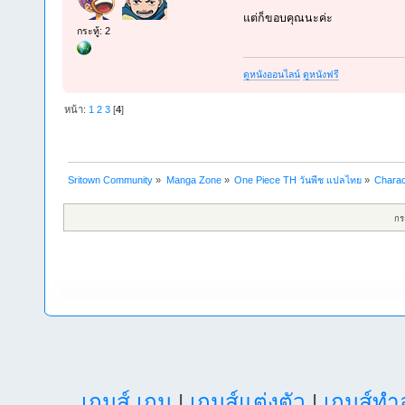
แต่ก็ขอบคุณนะค่ะ
กระทู้: 2
ดูหนังออนไลน์
ดูหนังฟรี
หน้า:
1
2
3
[
4
]
Sritown Community
»
Manga Zone
»
One Piece TH วันพีช แปลไทย
»
Charac
กร
เกมส์ เกม
|
เกมส์แต่งตัว
|
เกมส์ท