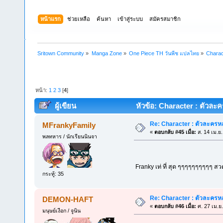
หน้าแรก
ช่วยเหลือ
ค้นหา
เข้าสู่ระบบ
สมัครสมาชิก
Sritown Community
»
Manga Zone
»
One Piece TH วันพีช แปลไทย
»
Charac
หน้า:
1
2
3
[
4
]
ผู้เขียน
หัวข้อ: Character : ตัวละค
Re: Character : ตัวละครห
MFrankyFamily
«
ตอบกลับ #45 เมื่อ:
ส. 14 เม.ย
พลทหาร / นักเรียนนินจา
Franky เท่ ที่ สุด ๆๆๆๆๆๆๆๆๆๆ
กระทู้: 35
Re: Character : ตัวละครห
DEMON-HAFT
«
ตอบกลับ #46 เมื่อ:
ศ. 27 เม.ย
มนุษย์เงือก / จูนิน