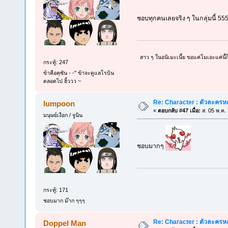
ชอบทุกคนเลยจริง ๆ ในกลุ่มนี้ 5
สาว ๆ ในอนิเมะเนี้ย ขอแค่โมเอะแค่นี้
กระทู้: 247
ข้าคือคุซัน - -" ข้าจะดูแลโรบิน
ตลอดไป ฮิ้ววว ~
Re: Character : ตัวละครห
lumpoon
«
ตอบกลับ #47 เมื่อ:
ส. 05 พ.ค.
มนุษย์เงือก / จูนิน
ชอบมากๆ
กระทู้: 171
ชอบมาก ม๊าก ๆๆๆ
Re: Character : ตัวละครห
Doppel Man