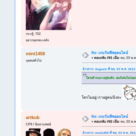
กระทู้: 702
อยากออกทะเลจัง
Re: เกมวันพีชออนไลน์
mint1458
«
ตอบกลับ #91 เมื่อ:
พฤ. 03 พ.ค
บุคคลทั่วไป
อ้างจาก: Augustz ที่ พฤ. 03 พ.ค. 2012
ใครเค้าจะมาอยุ่ล่ะคับ ผมก้เล่นไม่บ่อย
ใครไมอยู่ เราอยู่คนนึงละ
Re: เกมวันพีชออนไลน์
artkub
«
ตอบกลับ #92 เมื่อ:
พฤ. 03 พ.ค
CP9 / นินจาแพทย์
อ้างจาก: mint1458 ที่ พฤ. 03 พ.ค. 20