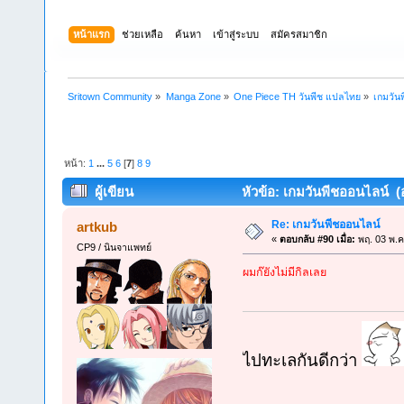
หน้าแรก
ช่วยเหลือ
ค้นหา
เข้าสู่ระบบ
สมัครสมาชิก
Sritown Community
»
Manga Zone
»
One Piece TH วันพีช แปลไทย
»
เกมวัน
หน้า:
1
...
5
6
[
7
]
8
9
ผู้เขียน
หัวข้อ: เกมวันพีชออนไลน์ (อ
Re: เกมวันพีชออนไลน์
artkub
«
ตอบกลับ #90 เมื่อ:
พฤ. 03 พ.ค
CP9 / นินจาแพทย์
ผมก๊ยังไม่มีกิลเลย
ไปทะเลกันดีกว่า