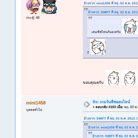
อ้างจาก: mint1458 ที่ พฤ. 03 พ.ค. 20
อ้างจาก: SWIFT ที่ พฤ. 03 พ.ค. 20
กระทู้: 48
เล่นเซิฟไหนกันอะครับ
2
ขอบคุณครับ
Re: เกมวันพีชออนไลน์
mint1458
«
ตอบกลับ #103 เมื่อ:
พฤ. 03 พ.
บุคคลทั่วไป
อ้างจาก: SWIFT ที่ พฤ. 03 พ.ค. 2012 
อ้างจาก: mint1458 ที่ พฤ. 03 พ.ค.
อ้างจาก: SWIFT ที่ พฤ. 03 พ.ค.