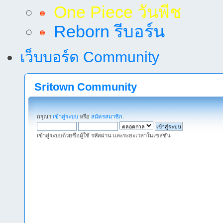
One Piece วันพีช
Reborn รีบอร์น
เว็บบอร์ด Community
Sritown Community
กรุณา
เข้าสู่ระบบ
หรือ
สมัครสมาชิก
.
เข้าสู่ระบบด้วยชื่อผู้ใช้ รหัสผ่าน และระยะเวลาในเซสชั่น