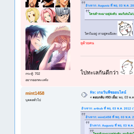
อ้างจาก: Augustz ที่ พฤ. 03 พ.ค. 2
ใครเค้าจะมาอยุ่ล่ะคับ ผมก้เล่นไม่บ
ใครไมอยู่ เราอยู่คนนึงละ
ยุด้วยคน
ไปทะเลกันดีกว่า
กระทู้: 702
อยากออกทะเลจัง
Re: เกมวันพีชออนไลน์
mint1458
«
ตอบกลับ #93 เมื่อ:
พฤ. 03 พ.ค
บุคคลทั่วไป
อ้างจาก: artkub ที่ พฤ. 03 พ.ค. 2012 
อ้างจาก: mint1458 ที่ พฤ. 03 พ.ค.
อ้างจาก: Augustz ที่ พฤ. 03 พ.ค
ใครเค้าจะมาอยุ่ล่ะคับ ผมก้เล่นไ