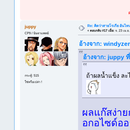
Re: คิดว่าสายโรเกีย อันไห
juppy
«
ตอบกลับ #17 เมื่อ:
จ. 23 เม.ย
CP9 / นินจาแพทย์
อ้างจาก: windyzero
อ้างจาก: juppy ที
ถ้าผลน้ำแข็ง ล
กระทู้: 515
ใช่หรือเปล่า !
ผลแก๊สง่าย
อกอไซด์ออ