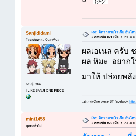
Re: คิดว่าสายโรเกีย อันไห
Sanjididami
«
ตอบกลับ #21 เมื่อ:
จ. 23 เม.ย
โจรสลัดสาว / นินจาซึนะ
ผลเอเนล ครับ
ผล หิมะ อยากให
มาให้ ปล่อยพล
กระทู้: 364
I LIKE SANJI ONE PIECE
แฟนเพจOne piece ST facebook
http
Re: คิดว่าสายโรเกีย อันไห
mint1458
«
ตอบกลับ #22 เมื่อ:
จ. 23 เม.ย
บุคคลทั่วไป