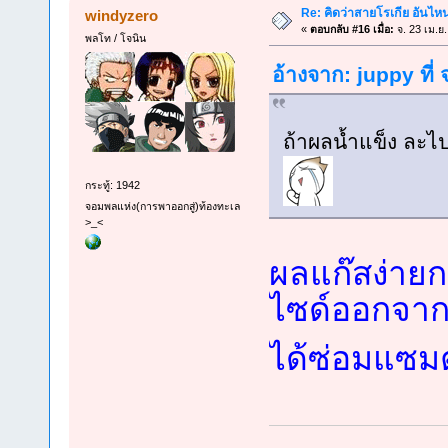
Re: คิดว่าสายโรเกีย อันไห
windyzero
«
ตอบกลับ #16 เมื่อ:
จ. 23 เม.ย
พลโท / โจนิน
อ้างจาก: juppy ที่
ถ้าผลน้ำแข็ง ละ
กระทู้: 1942
จอมพลแห่ง(การพาออกสู่)ท้องทะเล
>_<
ผลแก๊สง่ายก
ไซด์ออกจาก
ได้ซ่อมแซมต