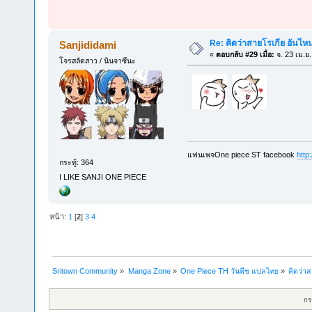
Re: คิดว่าสายโรเกีย อันไห
Sanjididami
«
ตอบกลับ #29 เมื่อ:
จ. 23 เม.ย
โจรสลัดสาว / นินจาซึนะ
แฟนเพจOne piece ST facebook
http
กระทู้: 364
I LIKE SANJI ONE PIECE
หน้า:
1
[
2
]
3
4
Sritown Community
»
Manga Zone
»
One Piece TH วันพีช แปลไทย
»
คิดว่า
กร