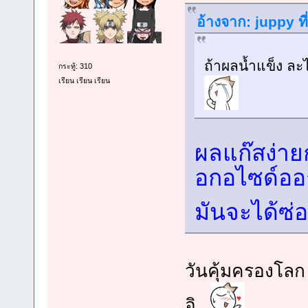
อ้างจาก: juppy ที
ถ้าผลน้ำแข็ง ล
กระทู้: 310
เรียน เรียน เรียน
ผลแก๊สง่าย
อกอไซด์ออ
มันจะได้ซ่
วันคุ้มครองโลก ห
อิ