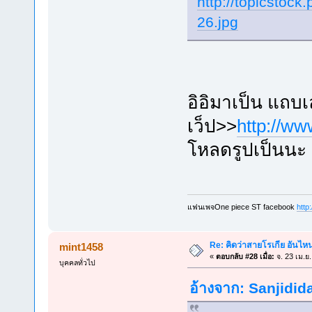
http://topicstoc
26.jpg
อิอิมาเป็น แถบ
เว็ป>>
http://ww
โหลดรูปเป็นนะ 
แฟนเพจOne piece ST facebook
http
Re: คิดว่าสายโรเกีย อันไห
mint1458
«
ตอบกลับ #28 เมื่อ:
จ. 23 เม.ย
บุคคลทั่วไป
อ้างจาก: Sanjidida