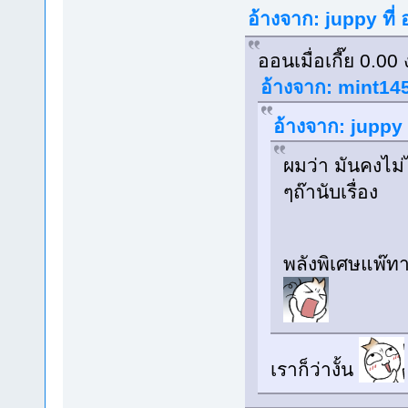
อ้างจาก: juppy ที่
ออนเมื่อเกี๊ย 0.00 ง
อ้างจาก: mint145
อ้างจาก: juppy 
ผมว่า มันคงไม่
ๆถ๊านับเรื่อง
พลังพิเศษแพ๊ทา
เราก็ว่างั้น