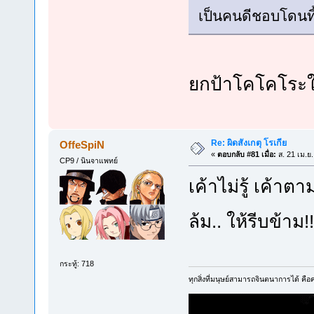
เป็นคนดีชอบโดนท
ยกป้าโคโคโระใ
Re: ผิดสังเกตุ โรเกีย
OffeSpiN
«
ตอบกลับ #81 เมื่อ:
ส. 21 เม.ย
CP9 / นินจาแพทย์
เค้าไม่รู้ เค้
ล้ม.. ให้รีบข้าม
กระทู้: 718
ทุกสิ่งที่มนุษย์สามารถจินตนาการได้ คือคว