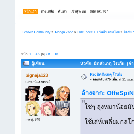
หน้าแรก
ช่วยเหลือ
ค้นหา
เข้าสู่ระบบ
สมัครสมาชิก
Sritown Community
»
Manga Zone
»
One Piece TH วันพีช แปลไทย
»
ผิดสังเ
หน้า:
1
...
4
5
[
6
]
7
8
...
10
ผู้เขียน
หัวข้อ: ผิดสังเกตุ โรเกีย (อ่
Re: ผิดสังเกตุ โรเกีย
bignaja123
«
ตอบกลับ #75 เมื่อ:
ส. 21 เม.ย
CP9 / นินจาแพทย์
อ้างจาก: OffeSpiN 
ใช่ๆ ลุงหมาน้อยมันต
กระทู้: 748
ใช้เล่ห์เหลี่ยมกล