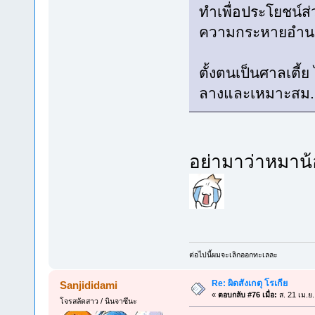
ทำเพื่อประโยชน์ส่
ความกระหายอำนา
ตั้งตนเป็นศาลเตี้
ลางและเหมาะสม..
อย่ามาว่าหมาน้อ
ต่อไปนี้ผมจะเลิกออกทะเลละ
Re: ผิดสังเกตุ โรเกีย
Sanjididami
«
ตอบกลับ #76 เมื่อ:
ส. 21 เม.ย
โจรสลัดสาว / นินจาซึนะ