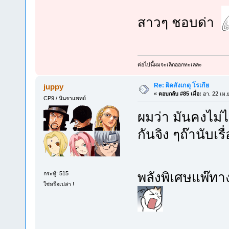
สาวๆ ชอบด่า
ต่อไปนี้ผมจะเลิกออกทะเลละ
Re: ผิดสังเกตุ โรเกีย
juppy
«
ตอบกลับ #85 เมื่อ:
อา. 22 เม.
CP9 / นินจาแพทย์
ผมว่า มันคงไม่ไ
กันจิง ๆถ๊านับเรื
พลังพิเศษแพ๊ทา
กระทู้: 515
ใช่หรือเปล่า !