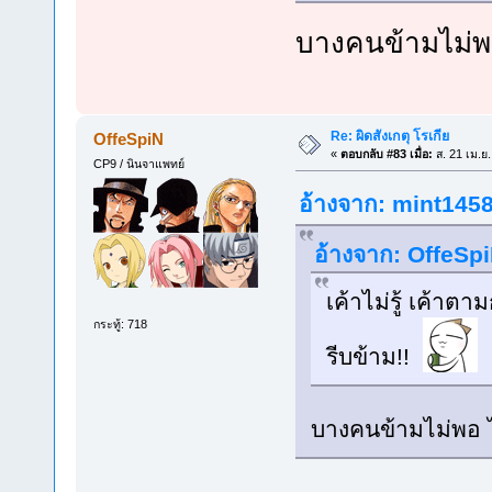
บางคนข้ามไม่พ
Re: ผิดสังเกตุ โรเกีย
OffeSpiN
«
ตอบกลับ #83 เมื่อ:
ส. 21 เม.ย
CP9 / นินจาแพทย์
อ้างจาก: mint1458 
อ้างจาก: OffeSpi
เค้าไม่รู้ เค้า
กระทู้: 718
รีบข้าม!!
บางคนข้ามไม่พอ 