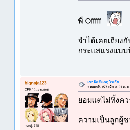
พี่ Offfff
จำได้เคยเถียงกับ
กระแสแรงแบบนี้น
Re: ผิดสังเกตุ โรเกีย
bignaja123
«
ตอบกลับ #78 เมื่อ:
ส. 21 เม.ย
CP9 / นินจาแพทย์
ยอมแต่ไม่ทิ้งค
ความเป็นลูกผู
กระทู้: 748