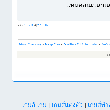
แหมออนเวลาเลข
หน้า:
1
...
4
5
[
6
]
7
8
...
10
Sritown Community
»
Manga Zone
»
One Piece TH วันพีช แปลไทย
»
ผิดสังเ
กร
เกมส์ เกม
|
เกมส์แต่งตัว
|
เกมส์ท