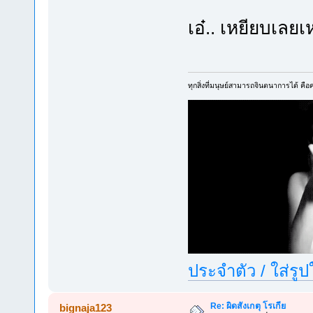
เอ๋.. เหยียบเลย
ทุกสิ่งที่มนุษย์สามารถจินตนาการได้ คือคว
ประจำตัว / ใส่รู
Re: ผิดสังเกตุ โรเกีย
bignaja123