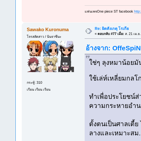
แฟนเพจOne piece ST facebook
http
Re: ผิดสังเกตุ โรเกีย
Sawako Kuronuma
«
ตอบกลับ #77 เมื่อ:
ส. 21 เม.ย
โจรสลัดสาว / นินจาซึนะ
อ้างจาก: OffeSpiN 
ใช่ๆ ลุงหมาน้อยมันต
ใช้เล่ห์เหลี่ยมกล
กระทู้: 310
เรียน เรียน เรียน
ทำเพื่อประโยชน์ส่
ความกระหายอำนา
ตั้งตนเป็นศาลเตี้
ลางและเหมาะสม..