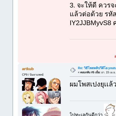
3. จะให้ดี ควรจ
แล้วต่อด้วย รหัส
IY2JJBMyvS8 ค
Re: วิธีโพสคลิปวีดีโอ you
artkub
«
ตอบกลับ #5 เมื่อ:
อา. 15 เม.ย.
CP9 / นินจาแพทย์
ผมโพสเปงยุเเล้
ไปทะเลกันดีกว่า