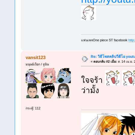
แฟนเพจOne piece ST facebook
http
Re: วิธีโพสคลิปวีดีโอ you
vansit123
«
ตอบกลับ #2 เมื่อ:
ส. 14 เม.ย. 
มนุษย์เงือก / จูนิน
ใจจร้า
ว่ามั้ง
กระทู้: 112