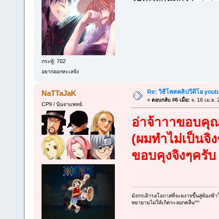
กระทู้: 702
อยากออกทะเลจัง
Re: วิธีโพสคลิปวีดีโอ you
NaTTaJaK
«
ตอบกลับ #6 เมื่อ:
จ. 16 เม.ย. 
CP9 / นินจาแพทย์
อ่าจ้าาาขอบคุณ
(ผมทำไม่เป็นจิง
ขอบคุงจิงๆครับ
มังกรเฝ้ารอโอกาสที่จะผงาจขึ้นสู่ท้องฟ้
พยายามไม่ให้เกิดระลอกคลื่น^^