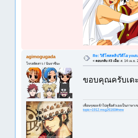
Re: วิธีโพสคลิปวีดีโอ you
agimogugada
«
ตอบกลับ #3 เมื่อ:
ส. 14 เม.ย. 
โจรสลัดสาว / นินจาซึนะ
ขอบคุณครับเดะ
เพื่อนๆลองเข้าไปดูชื่อตัวเองเป็นภาษาเ
topic=1912.msg26160#new