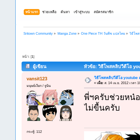
หน้าแรก
ช่วยเหลือ
ค้นหา
เข้าสู่ระบบ
สมัครสมาชิก
Sritown Community
»
Manga Zone
»
One Piece TH วันพีช แปลไทย
»
วิธีโพ
หน้า: [
1
]
ผู้เขียน
หัวข้อ: วิธีโพสคลิปวีดีโอ y
วิธีโพสคลิปวีดีโอ youtube
vansit123
«
เมื่อ:
ส. 14 เม.ย. 2012 เวลา 1
มนุษย์เงือก / จูนิน
พี่ฯครับช่วยหน
ไม่ขื้นครับ
กระทู้: 112