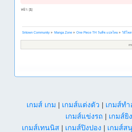
หน้า: [
1
]
Sritown Community
»
Manga Zone
»
One Piece TH วันพีช แปลไทย
»
วิธีโพ
กร
เกมส์ เกม
|
เกมส์แต่งตัว
|
เกมส์ท
เกมส์แข่งรถ
|
เกมส์ยิ
เกมส์เทนนิส
|
เกมส์ปิงปอง
|
เกมส์สน