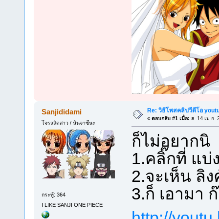
Re: วิธีโพสคลิปวีดีโอ you
Sanjididami
«
ตอบกลับ #1 เมื่อ:
ส. 14 เม.ย. 
โจรสลัดสาว / นินจาซึนะ
ก็ไม่อยากนิ
1.คลิ๊กที่ แบ่
2.จะเห็น ลิงค์
3.ก็ เอามา ก๊
กระทู้: 364
I LIKE SANJI ONE PIECE
http://yout