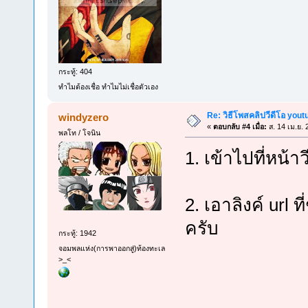
กระทู้: 404
ทำไมต้องเชื่อ ทำไมไม่เชื่อตัวเอง
Re: วิธีโพสคลิปวีดีโอ you
windyzero
«
ตอบกลับ #4 เมื่อ:
ส. 14 เม.ย. 
พลโท / โจนิน
1. เข้าไปที่หน้าว
2. เอาลิงค์ url
ครับ
กระทู้: 1942
จอมพลแห่ง(การพาออกสู่)ท้องทะเล
>_<